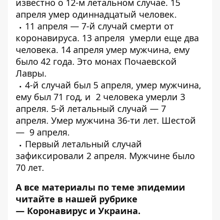
известно о
12-м летальном случае
. 15
апреля
умер одиннадцатый
человек.
11 апреля —
7-й случай смерти от
коронавируса
. 13 апреля
умерли еще два
человека
. 14 апреля умер мужчина, ему
было 42 года.
Это монах Почаевской
Лавры
.
4-й случай был 5 апреля,
умер мужчина
,
ему был 71 год, и
2 человека умерли 3
апреля
. 5-й летальный случай — 7
апреля.
Умер мужчина 36-ти лет
. Шестой
—
9 апреля
.
Первый
летальный случай
зафиксировали 2 апреля
. Мужчине было
70 лет.
А все материалы по теме эпидемии
читайте в нашей рубрике
—
Коронавирус и Украина
.