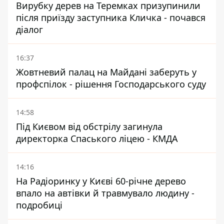
Вирубку дерев на Теремках призупинили
після приїзду заступника Кличка - почався
діалог
16:37
Жовтневий палац на Майдані заберуть у
профспілок - рішення Господарського суду
14:58
Під Києвом від обстрілу загинула
директорка Спаського ліцею - КМДА
14:16
На Радіоринку у Києві 60-річне дерево
впало на автівки й травмувало людину -
подробиці