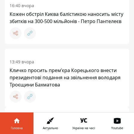
16:40 вчора
Кожен обстріл Києва балістикою наносить місту
збитків на 300-500 мільйонів - Петро Пантелеєв
13:49 вчора
Кличко просить прем'єра Корецького внести
президентові подання на звільнення володаря
Троєщини Бахматова
19:56, 06 серпня
Шкода кожного дерева на Теремках, але тепло
Головна
Актуально
Україна на часі
Youtube