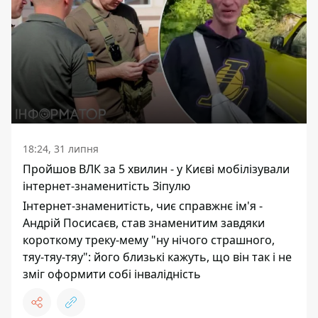
18:24, 31 липня
Пройшов ВЛК за 5 хвилин - у Києві мобілізували
інтернет-знаменитість Зіпулю
Інтернет-знаменитість, чиє справжнє ім'я -
Андрій Посисаєв, став знаменитим завдяки
короткому треку-мему "ну нічого страшного,
тяу-тяу-тяу": його близькі кажуть, що він так і не
зміг оформити собі інвалідність