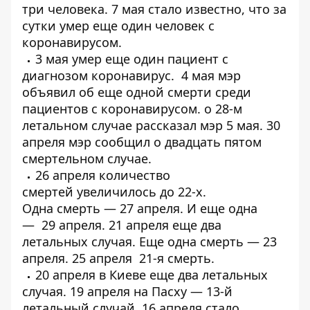
три человека
. 7 мая стало известно, что за
сутки
умер еще один человек
с
коронавирусом.
3 мая
умер еще один пациент
с
диагнозом коронавирус. 4 мая мэр
объявил об еще одной
смерти среди
пациентов с коронавирусом
. о
28-м
летальном случае
рассказал мэр 5 мая. 30
апреля мэр сообщил о
двадцать пятом
смертельном случае
.
26 апреля количество
смертей
увеличилось до 22-х
.
Одна
смерть
— 27 апреля. И еще одна
—
29 апреля
. 21 апреля еще
два
летальных случая
. Еще одна смерть —
23
апреля
. 25 апреля
21-я смерть
.
20 апреля в Киеве еще
два летальных
случая
. 19 апреля на Пасху —
13-й
летальный случай
. 16 апреля стало