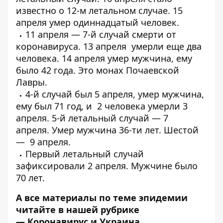
известно о
12-м летальном случае
. 15
апреля
умер одиннадцатый
человек.
11 апреля —
7-й случай смерти от
коронавируса
. 13 апреля
умерли еще два
человека
. 14 апреля умер мужчина, ему
было 42 года.
Это монах Почаевской
Лавры
.
4-й случай был 5 апреля,
умер мужчина
,
ему был 71 год, и
2 человека умерли 3
апреля
. 5-й летальный случай — 7
апреля.
Умер мужчина 36-ти лет
. Шестой
—
9 апреля
.
Первый
летальный случай
зафиксировали 2 апреля
. Мужчине было
70 лет.
А все материалы по теме эпидемии
читайте в нашей рубрике
—
Коронавирус и Украина
.