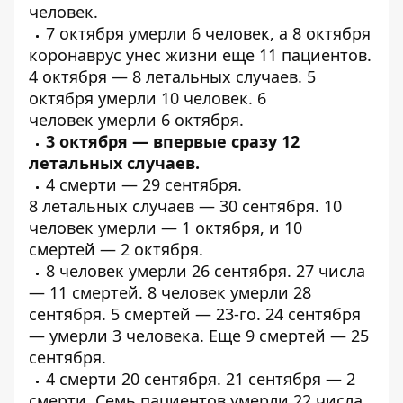
человек.
7 октября
умерли
6 человек, а 8 октября
коронаврус унес жизни еще
11 пациентов
.
4 октября —
8 летальных
случаев. 5
октября
умерли
10 человек. 6
человек
умерли
6 октября.
3 октября — впервые
сразу 12
летальных
случаев.
4
смерти
— 29 сентября.
8
летальных
случаев — 30 сентября. 10
человек умерли — 1 октября, и
10
смертей
— 2 октября.
8 человек
умерли
26 сентября. 27 числа
—
11 смертей
. 8 человек
умерли
28
сентября. 5
смертей
— 23-го. 24 сентября
—
умерли
3 человека. Еще
9 смертей
— 25
сентября.
4
смерти
20 сентября. 21 сентября — 2
смерти. Семь пациентов
умерли
22 числа.