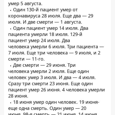
умер
5 августа.
Один 130-й пациент
умер от
коронавируса
28 июля. Еще два —
29
июля
. И
две смерти
— 1 августа.
Один пациент
умер
14 июля.
Два
пациента умерли
18 июля. 129-й
пациент
умер 24 июля
. Два
человека
умерли
6 июля.
Три пациента
—
7 июля. Еще
три человека
— 9 июля, и
2
смерти
— 11-го.
Две смерти
— 29 июня.
Три
человека
умерли 2 июля. Еще один
человек
умер
3 июля. И два —
4 июля
.
Сразу
три смерти
23 июня. Еще один
пациент
умер 26 июня
.
4 человека
умерли
28 июня.
18 июня
умер
один человек. 19 июня-
еще
одна
смерть. Один
умер
— 20
июня.
98-я смерть
— 21 июня. 14 июня