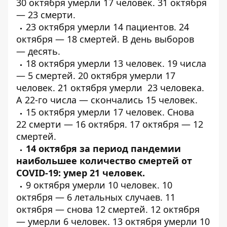
30 октября
умерли
17 человек. 31 октября
—
23 смерти
.
23 октября
умерли
14 пациентов. 24
октября — 18
смертей
. В день выборов
—
десять
.
18 октября
умерли
13 человек. 19 числа
—
5 смертей
. 20 октября
умерли
17
человек. 21 октября
умерли
23 человека.
А 22-го числа —
скончались
15 человек.
15 октября
умерли
17 человек. Снова
22
смерти
— 16 октября. 17 октября —
12
смертей
.
14 октября за период пандемии
наибольшее количество смертей от
COVID-19:
умер 21 человек
.
9 октября
умерли
10 человек. 10
октября — 6
летальных
случаев. 11
октября —
снова 12 смертей
. 12 октября
—
умерли
6 человек. 13 октября
умерли
10