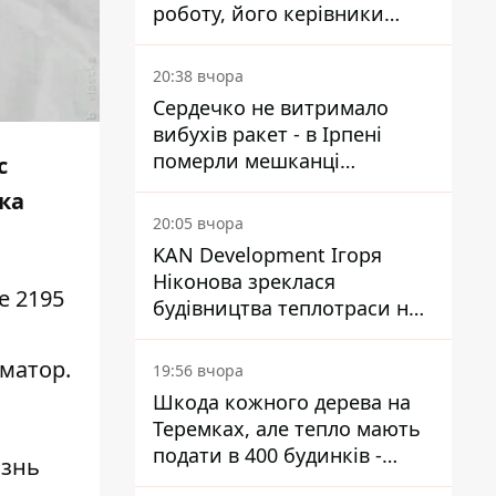
роботу, його керівники
втекли з України - Bihus.info
20:38 вчора
Сердечко не витримало
вибухів ракет - в Ірпені
померли мешканці
с
притулку для собак з
ка
інвалідністю
20:05 вчора
KAN Development Ігоря
Ніконова зреклася
е 2195
будівництва теплотраси на
Теремках
матор
.
19:56 вчора
Шкода кожного дерева на
Теремках, але тепло мають
подати в 400 будинків -
изнь
депутатка Київради