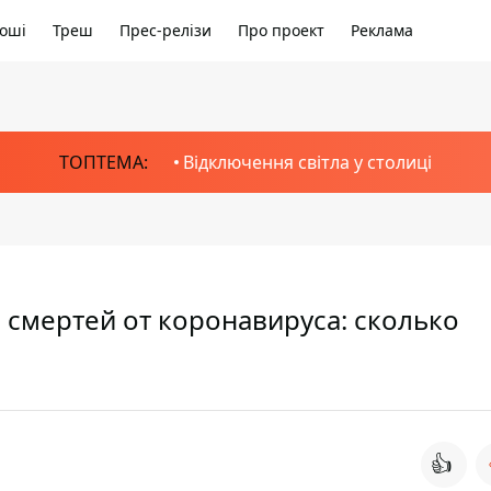
оші
Треш
Прес-релізи
Про проект
Реклама
ТОПТЕМА:
Відключення світла у столиці
 смертей от коронавируса: сколько
👍