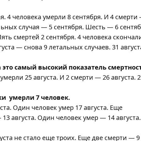
я. 4 человека
умерли
8 сентября. И 4
смерти
—
альных случая —
5 сентября.
Шесть
— 6 сентяб
 Пять
смертей
2 сентября. 4 человека
скончал
вгуста —
снова 9 летальных случаев
. 31 август
а это самый высокий показатель смертнос
а
умерли 25 августа
. И
2 смерти
— 26 августа. 2
тки
умерли 7 человек
.
уста. Один человек
умер
17 августа. Еще
 13 августа. Один человек
умер
— 14 августа
густа не стало
еще троих
. Еще две смерти —
9