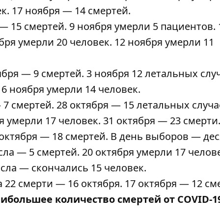
ек
. 17 ноября —
14 смертей
.
 —
15 смертей
. 9 ноября
умерли
5 пациентов. 
ября умерли
20 человек
. 12 ноября умерли
11
оября —
9 смертей
. 3 ноября
12 летальных
слу
 6 ноября
умерли
14 человек.
— 7 смертей. 28 октября — 15 летальных случа
ря
умерли
17 человек. 31 октября —
23 смерти
 октября — 18
смертей
. В день выборов —
дес
исла —
5 смертей
. 20 октября
умерли
17 челове
числа —
скончались
15 человек.
а 22
смерти
— 16 октября. 17 октября —
12 см
аибольшее количество смертей от COVID-1