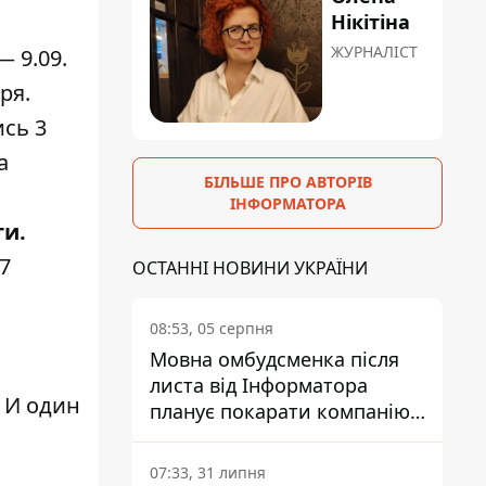
Нікітіна
ЖУРНАЛІСТ
 9.09.
ря.
ись
3
а
БІЛЬШЕ ПРО АВТОРІВ
ІНФОРМАТОРА
ти.
7
ОСТАННІ НОВИНИ УКРАЇНИ
08:53, 05 серпня
Мовна омбудсменка після
листа від Інформатора
. И один
планує покарати компанію-
підрядника ПриватБанку
07:33, 31 липня