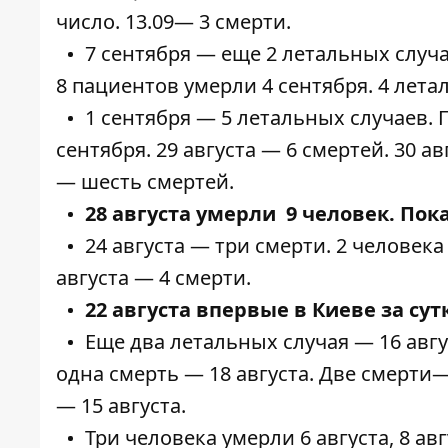
число. 13.09—
3 смерти
.
7 сентября — еще
2 летальных
случа
8 пациентов
умерли
4 сентября. 4 лет
1 сентября —
5 летальных случаев
.
сентября. 29 августа —
6 смертей
. 30 а
—
шесть
смертей.
28 августа
умерли 9 человек
. Пок
24 августа —
три смерти
. 2 человек
августа —
4 смерти
.
22 августа впервые в Киеве за су
Еще
два летальных
случая — 16 авг
одна
смерть
— 18 августа. Две
смерти
—
—
15 августа
.
Три человека
умерли
6 августа, 8 ав