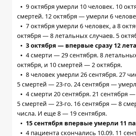
9 октября
умерли
10 человек. 10 ок
смертей
. 12 октября —
умерли
6 челове
7 октября
умерли
6 человек, а 8 ок
октября —
8 летальных
случаев. 5 окт
3 октября — впервые
сразу 12 ле
4
смерти
— 29 сентября. 8
летальны
октября, и
10 смертей
— 2 октября.
8 человек
умерли
26 сентября. 27 ч
5
смертей
— 23-го. 24 сентября —
умер
4
смерти
20 сентября. 21 сентября 
5
смертей
— 23-го. 16 сентября —
8 сме
числа. И
еще 8
— 19 сентября.
15 сентября впервые
умерли
11 п
4 пациента
скончались
10.09. 11 се