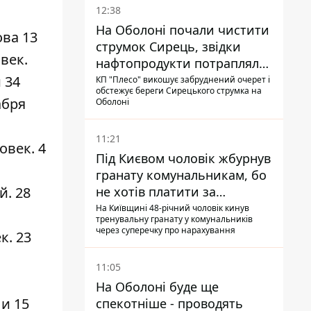
12:38
На Оболоні почали чистити
ова 13
струмок Сирець, звідки
век.
нафтопродукти потрапляли
до озер
и
34
КП "Плесо" викошує забруднений очерет і
обстежує береги Сирецького струмка на
абря
Оболоні
11:21
ловек
. 4
Під Києвом чоловік жбурнув
гранату комунальникам, бо
ей
. 28
не хотів платити за
квитанціями
На Київщині 48-річний чоловік кинув
тренувальну гранату у комунальників
через суперечку про нарахування
к. 23
11:05
На Оболоні буде ще
ли
15
спекотніше - проводять