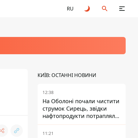
RU
КИЇВ: ОСТАННІ НОВИНИ
12:38
На Оболоні почали чистити
струмок Сирець, звідки
нафтопродукти потрапляли
до озер
11:21