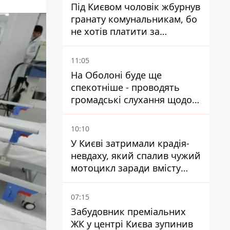
Під Києвом чоловік жбурнув
гранату комунальникам, бо
не хотів платити за
квитанціями
11:05
На Оболоні буде ще
спекотніше - проводять
громадські слухання щодо
храму УГКЦ на Північній
10:10
У Києві затримали крадія-
невдаху, який спалив чужий
мотоцикл заради вмісту
багажника
07:15
Забудовник преміальних
ЖК у центрі Києва зупинив