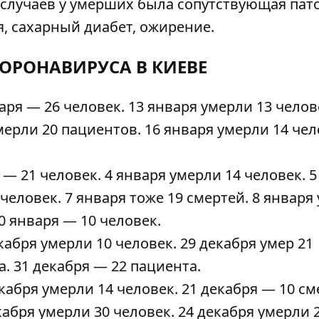
е случаев у умерших была сопутствующая пат
я, сахарный диабет, ожирение.
КОРОНАВИРУСА В КИЕВЕ
варя —
26 человек
. 13 января умерли
13 челов
умерли
20 пациентов
. 16 января умерли
14 чел
я — 21 человек. 4 января умерли
14 человек
. 
 человек
. 7 января тоже
19 смертей
. 8 января
0 января — 10 человек.
екабря умерли
10 человек
. 29 декабря умер
21
а
. 31 декабря —
22 пациента
.
декабря умерли
14 человек
. 21 декабря —
10 см
екабря умерли
30 человек
. 24 декабря умерли