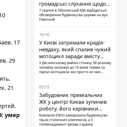
громадські слухання щодо
храму УГКЦ на Північній
7 серпня в Оболонській РДА відбудеться
10
обговорення будівництва церкви на вул.
Північній
10:10
чаев.
17
У Києві затримали крадія-
невдаху, який спалив чужий
мотоцикл заради вмісту
ев. 29
багажника
У Деснянському районі столиці 38-річному
чоловіку загрожує до 10 років тюрми за
.
підпал мотоцикла: він просто не зміг
зламати замок, і підпалив транспорт зі
ять
.
злості
к. 21
07:15
Забудовник преміальних
ЖК у центрі Києва зупинив
ертей
.
роботу, його керівники
9:
умер
втекли з України - Bihus.info
Компанія ENSO заморозила будівництво
трьох столичних комплексів, а її
топменеджмент виїхав з країни.