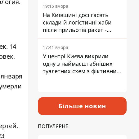
ология.
19:15 вчора
На Київщині досі гасять
склади й логістичні хаби
після прильотів ракет -
ДСНС
ек
. 14
17:41 вчора
овек
.
У центрі Києва викрили
одну з наймасштабніших
туалетних схем з фіктивним
5 января
будинком
 умерли
Більше новин
ертей
.
ПОПУЛЯРНЕ
23