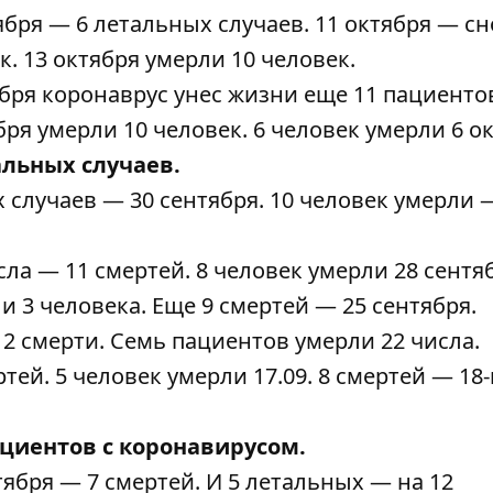
тября — 6
летальных
случаев. 11 октября —
сн
к. 13 октября
умерли
10 человек.
тября коронаврус унес жизни еще
11 пациенто
ября
умерли
10 человек. 6 человек
умерли
6 ок
тальных
случаев.
х
случаев — 30 сентября. 10 человек умерли 
исла —
11 смертей
. 8 человек
умерли
28 сентя
ли
3 человека. Еще
9 смертей
— 25 сентября.
— 2 смерти. Семь пациентов
умерли
22 числа.
ртей
. 5 человек
умерли
17.09. 8
смертей
— 18-
ациентов с
коронавирусом.
нтября —
7 смертей
. И 5
летальных
— на 12