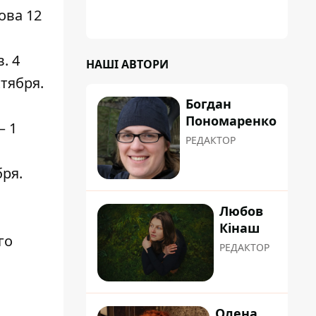
ова 12
в
. 4
НАШІ АВТОРИ
тября.
Богдан
Пономаренко
— 1
РЕДАКТОР
бря.
Любов
Кінаш
го
РЕДАКТОР
Олена