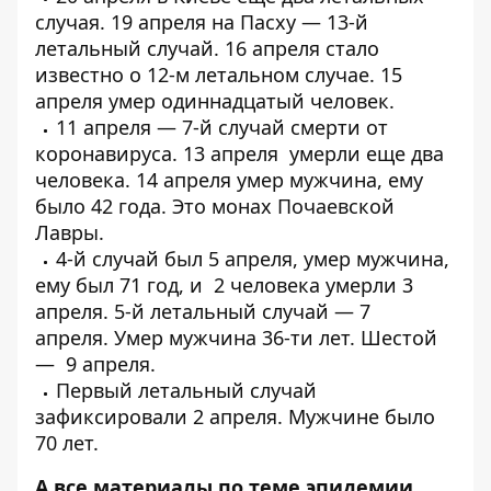
случая
. 19 апреля на Пасху —
13-й
летальный случай
. 16 апреля стало
известно о
12-м летальном случае
. 15
апреля
умер одиннадцатый
человек.
11 апреля —
7-й случай смерти от
коронавируса
. 13 апреля
умерли еще два
человека
. 14 апреля умер мужчина, ему
было 42 года.
Это монах Почаевской
Лавры
.
4-й случай был 5 апреля,
умер мужчина
,
ему был 71 год, и
2 человека умерли 3
апреля
. 5-й летальный случай — 7
апреля.
Умер мужчина 36-ти лет
. Шестой
—
9 апреля
.
Первый
летальный случай
зафиксировали 2 апреля
. Мужчине было
70 лет.
А все материалы по теме эпидемии