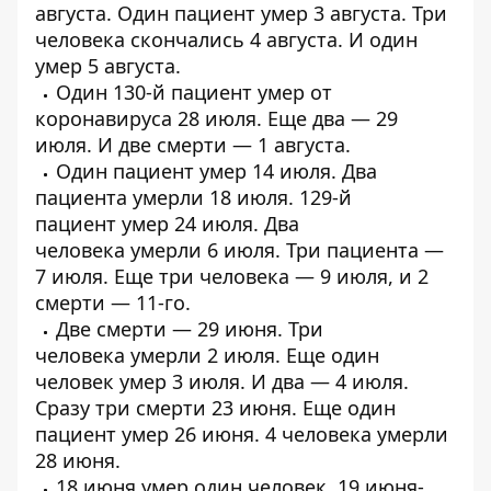
августа
. Один пациент
умер
3 августа.
Три
человека
скончались 4 августа. И
один
умер
5 августа.
Один 130-й пациент
умер от
коронавируса
28 июля. Еще два —
29
июля
. И
две смерти
— 1 августа.
Один пациент
умер
14 июля.
Два
пациента умерли
18 июля. 129-й
пациент
умер 24 июля
. Два
человека
умерли
6 июля.
Три пациента
—
7 июля. Еще
три человека
— 9 июля, и
2
смерти
— 11-го.
Две смерти
— 29 июня.
Три
человека
умерли 2 июля. Еще один
человек
умер
3 июля. И два —
4 июля
.
Сразу
три смерти
23 июня. Еще один
пациент
умер 26 июня
.
4 человека
умерли
28 июня.
18 июня
умер
один человек. 19 июня-