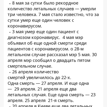
8 мая за сутки было рекордное
количество летальных случаев —
умерли
три человека
. 7 мая стало известно, что за
сутки
умер еще один человек
с
коронавирусом.
3 мая
умер еще один пациент
с
диагнозом коронавирус. 4 мая мэр
объявил об еще одной
смерти среди
пациентов с коронавирусом
. о
28-м
летальном случае
рассказал мэр 5 мая. 30
апреля мэр сообщил о
двадцать пятом
смертельном случае
.
26 апреля количество
смертей
увеличилось до 22-х
.
Одна
смерть
— 27 апреля. И еще одна
—
29 апреля
. 21 апреля еще
два
летальных случая
. Еще одна смерть —
23
апреля
. 25 апреля
21-я смерть
.
20 апреля в Киеве еще
два летальных