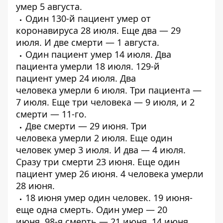
умер
5 августа.
Один 130-й пациент
умер от
коронавируса
28 июля. Еще два —
29
июля
. И
две смерти
— 1 августа.
Один пациент
умер
14 июля.
Два
пациента умерли
18 июля. 129-й
пациент
умер 24 июля
. Два
человека
умерли
6 июля.
Три пациента
—
7 июля. Еще
три человека
— 9 июля, и
2
смерти
— 11-го.
Две смерти
— 29 июня.
Три
человека
умерли 2 июля. Еще один
человек
умер
3 июля. И два —
4 июля
.
Сразу
три смерти
23 июня. Еще один
пациент
умер 26 июня
.
4 человека
умерли
28 июня.
18 июня
умер
один человек. 19 июня-
еще
одна
смерть. Один
умер
— 20
июня.
98-я смерть
— 21 июня. 14 июня