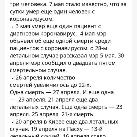
три человека
. 7 мая стало известно, что за
сутки
умер еще один человек
с
коронавирусом.
3 мая
умер еще один пациент
с
диагнозом коронавирус. 4 мая мэр
объявил об еще одной
смерти среди
пациентов с коронавирусом
. о
28-м
летальном случае
рассказал мэр 5 мая. 30
апреля мэр сообщил о
двадцать пятом
смертельном случае
.
26 апреля количество
смертей
увеличилось до 22-х
.
Одна
смерть
— 27 апреля. И еще одна
—
29 апреля
. 21 апреля еще
два
летальных случая
. Еще одна смерть —
23
апреля
. 25 апреля
21-я смерть
.
20 апреля в Киеве еще
два летальных
случая
. 19 апреля на Пасху —
13-й
летальный случай
. 16 апреля стало