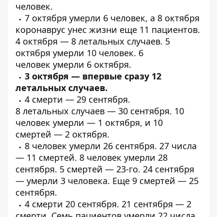
человек.
7 октября
умерли
6 человек, а 8 октября
коронаврус унес жизни еще
11 пациентов
.
4 октября —
8 летальных
случаев. 5
октября
умерли
10 человек. 6
человек
умерли
6 октября.
3 октября — впервые
сразу 12
летальных
случаев.
4
смерти
— 29 сентября.
8
летальных
случаев — 30 сентября. 10
человек умерли — 1 октября, и
10
смертей
— 2 октября.
8 человек
умерли
26 сентября. 27 числа
—
11 смертей
. 8 человек
умерли
28
сентября. 5
смертей
— 23-го. 24 сентября
—
умерли
3 человека. Еще
9 смертей
— 25
сентября.
4
смерти
20 сентября. 21 сентября — 2
смерти. Семь пациентов
умерли
22 числа.