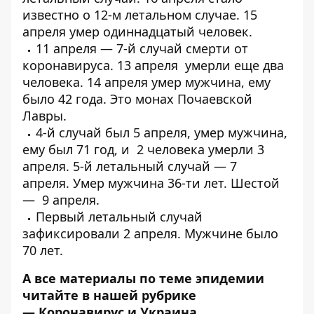
известно о
12-м летальном случае
. 15
апреля
умер одиннадцатый
человек.
11 апреля —
7-й случай смерти от
коронавируса
. 13 апреля
умерли еще два
человека
. 14 апреля умер мужчина, ему
было 42 года.
Это монах Почаевской
Лавры
.
4-й случай был 5 апреля,
умер мужчина
,
ему был 71 год, и
2 человека умерли 3
апреля
. 5-й летальный случай — 7
апреля.
Умер мужчина 36-ти лет
. Шестой
—
9 апреля
.
Первый
летальный случай
зафиксировали 2 апреля
. Мужчине было
70 лет.
А все материалы по теме эпидемии
читайте в нашей рубрике
—
Коронавирус и Украина
.