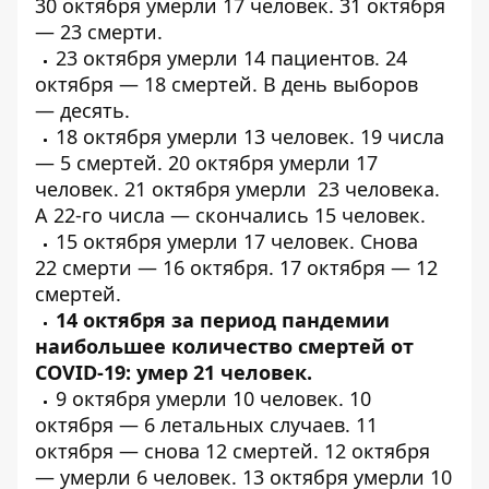
30 октября
умерли
17 человек. 31 октября
—
23 смерти
.
23 октября
умерли
14 пациентов. 24
октября — 18
смертей
. В день выборов
—
десять
.
18 октября
умерли
13 человек. 19 числа
—
5 смертей
. 20 октября
умерли
17
человек. 21 октября
умерли
23 человека.
А 22-го числа —
скончались
15 человек.
15 октября
умерли
17 человек. Снова
22
смерти
— 16 октября. 17 октября —
12
смертей
.
14 октября за период пандемии
наибольшее количество смертей от
COVID-19:
умер 21 человек
.
9 октября
умерли
10 человек. 10
октября — 6
летальных
случаев. 11
октября —
снова 12 смертей
. 12 октября
—
умерли
6 человек. 13 октября
умерли
10