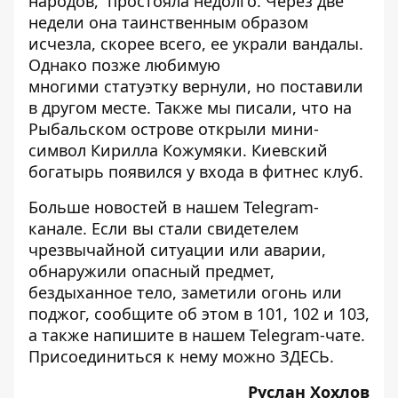
народов
, простояла недолго. Через две
недели она
таинственным образом
исчезла
, скорее всего, ее украли вандалы.
Однако позже любимую
многими
статуэтку вернули
, но поставили
в другом месте. Также мы писали, что на
Рыбальском острове открыли
мини-
символ Кирилла Кожумяки
. Киевский
богатырь появился у входа в фитнес клуб.
Больше новостей в нашем
Telegram-
канале
. Если вы стали свидетелем
чрезвычайной ситуации или аварии,
обнаружили опасный предмет,
бездыханное тело, заметили огонь или
поджог, сообщите об этом в 101, 102 и 103,
а также напишите в нашем Telegram-чате.
Присоединиться к нему можно
ЗДЕСЬ
.
Руслан Хохлов