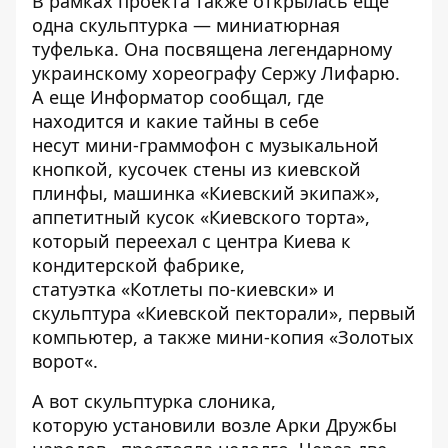
В рамках проекта также открылась
еще
одна скульптурка — миниатюрная
туфелька
. Она посвящена легендарному
украинскому хореографу Сержу Лифарю.
А еще Информатор сообщал, где
находится и какие тайны в себе
несут
мини-граммофон с музыкальной
кнопкой
,
кусочек стены
из киевской
плинфы, машинка
«Киевский экипаж»
,
аппетитный кусок
«Киевского торта»
,
который
переехал с центра Киева
к
кондитерской фабрике,
статуэтка
«Котлеты по-киевски»
и
скульптура «
Киевской пекторали»,
первый
компьютер
, а также мини-копия
«Золотых
ворот
«.
А вот скульптурка слоника,
которую
установили возле Арки Дружбы