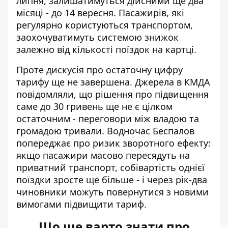
липня, залишатимуться дійсними ще два
місяці - до 14 вересня. Пасажирів, які
регулярно користуються транспортом,
заохочуватимуть системою знижок
залежно від кількості поїздок на картці.
Проте дискусія про остаточну цифру
тарифу ще не завершена. Джерела в КМДА
повідомляли, що рішення про підвищення
саме до 30 гривень ще не є цілком
остаточним - переговори між владою та
громадою тривали. Водночас Беспалов
попереджає про ризик зворотного ефекту:
якщо пасажири масово пересядуть на
приватний транспорт, собівартість однієї
поїздки зросте ще більше - і через рік-два
чиновники можуть повернутися з новими
вимогами підвищити тариф.
Що ще варто знати про