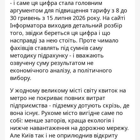
- і саме ця цифра стала головним
аргументом для підвищення тарифу з 8 до
30 гривень з 15 липня 2026 року. На сайті
Інформатора виходив
детальний розбір
того, звідки береться ця цифра
і що
насправді за нею стоїть. Проте чимало
фахівців ставлять під сумнів саму
методику підрахунку - і вважають
озвучену суму результатом не
економічного аналізу, а політичного
вибору.
У жодному великому місті світу квиток на
метро не покриває повних витрат
підприємства - підземку дотують скрізь, де
вона існує. Рухоме місто вигідне саме по
собі: менше заторів, краща екологія і
нижче навантаження на дорожню мережу.
Але Київ так і не оприлюднив відкриту