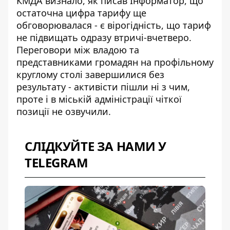
КМДА визнало, як писав
Інформатор
, що
остаточна цифра тарифу ще
обговорювалася - є вірогідність, що тариф
не підвищать одразу втричі-вчетверо.
Переговори між владою та
представниками громадян на профільному
круглому столі завершилися без
результату - активісти пішли ні з чим,
проте і в міській адміністрації чіткої
позиції не озвучили.
СЛІДКУЙТЕ ЗА НАМИ У
TELEGRAM