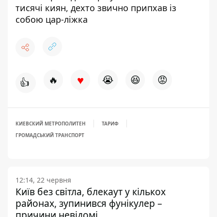
тисячі киян, дехто звично припхав із
собою цар-ліжка
♥
🔥
😭
😆
😡
👍
КИЕВСКИЙ МЕТРОПОЛИТЕН
ТАРИФ
ГРОМАДСЬКИЙ ТРАНСПОРТ
12:14, 22 червня
Київ без світла, блекаут у кількох
районах, зупинився фунікулер –
причини невідомі