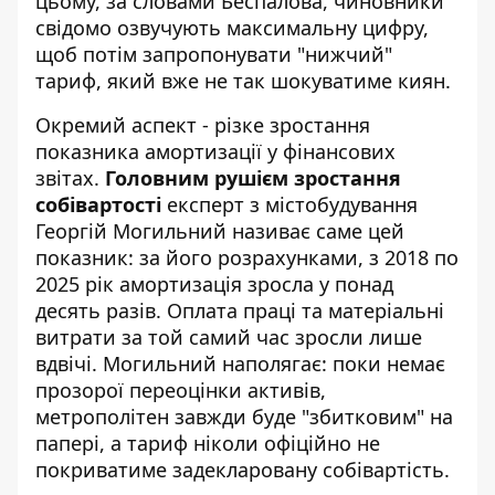
цьому, за словами Беспалова, чиновники
свідомо озвучують максимальну цифру,
щоб потім запропонувати "нижчий"
тариф, який вже не так шокуватиме киян.
Окремий аспект - різке зростання
показника амортизації у фінансових
звітах.
Головним рушієм зростання
собівартості
експерт з містобудування
Георгій Могильний називає саме цей
показник: за його розрахунками, з 2018 по
2025 рік амортизація зросла у понад
десять разів. Оплата праці та матеріальні
витрати за той самий час зросли лише
вдвічі. Могильний наполягає: поки немає
прозорої переоцінки активів,
метрополітен завжди буде "збитковим" на
папері, а тариф ніколи офіційно не
покриватиме задекларовану собівартість.