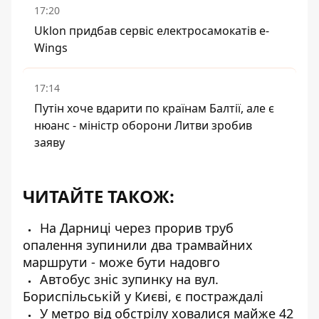
17:20
Uklon придбав сервіс електросамокатів e-
Wings
17:14
Путін хоче вдарити по країнам Балтії, але є
нюанс - міністр оборони Литви зробив
заяву
ЧИТАЙТЕ ТАКОЖ:
На Дарниці через прорив труб
опалення зупинили два трамвайних
маршрути - може бути надовго
Автобус зніс зупинку на вул.
Бориспільській у Києві, є постраждалі
У метро від обстрілу ховалися майже 42