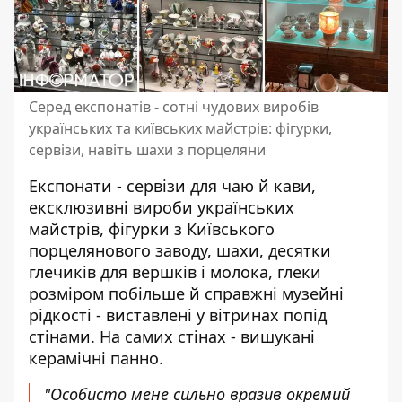
Серед експонатів - сотні чудових виробів
українських та київських майстрів: фігурки,
сервізи, навіть шахи з порцеляни
Експонати - сервізи для чаю й кави,
ексклюзивні вироби українських
майстрів, фігурки з Київського
порцелянового заводу, шахи, десятки
глечиків для вершків і молока, глеки
розміром побільше й справжні музейні
рідкості - виставлені у вітринах попід
стінами. На самих стінах - вишукані
керамічні панно.
"Особисто мене сильно вразив окремий