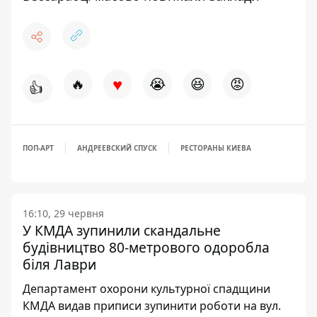
♥
🔥
😭
😆
😡
👍
ПОП-АРТ
АНДРЕЕВСКИЙ СПУСК
РЕСТОРАНЫ КИЕВА
16:10, 29 червня
У КМДА зупинили скандальне
будівництво 80-метрового одоробла
біля Лаври
Департамент охорони культурної спадщини
КМДА видав приписи зупинити роботи на вул.