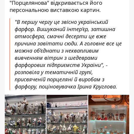
"Порцелянова" відкривається його
персональною виставкою картин.
"В першу чергу це звісно український
фарфор. Вишуканий інтер’єр, затишна
атмосфера, смачні десерти це вже
причина завітати сюди. А головне все це
можна об’єднати з неквапливим
вивченням вітрин з шедеврами
фарфорових підприємств України", -
розповіла у тематичній групі
,
присвяченій порцеляні й виробам з
фарфору, поціновувачка Ірина Круглова.