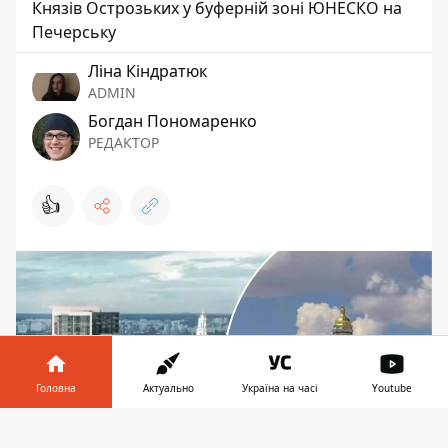
Князів Острозьких у буферній зоні ЮНЕСКО на
Печерську
Ліна Кіндратюк
ADMIN
Богдан Пономаренко
РЕДАКТОР
👍
Головна
Актуально
Україна на часі
Youtube
Інформатор у
Завантажити