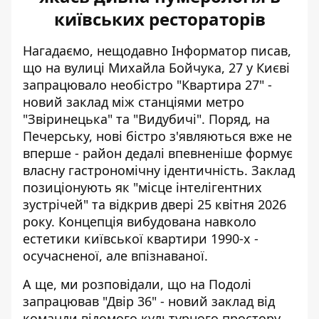
київських рестораторів
Нагадаємо, нещодавно Інформатор писав,
що на вулиці Михайла Бойчука, 27 у Києві
запрацювало необістро "Квартира 27"
-
новий заклад між станціями метро
"Звіринецька" та "Видубичі". Поряд, на
Печерську, нові бістро з'являються вже не
вперше - район дедалі впевненіше формує
власну гастрономічну ідентичність. Заклад
позиціонують як "місце інтелігентних
зустрічей" та відкрив двері 25 квітня 2026
року. Концепція вибудована навколо
естетики київської квартири 1990-х -
осучасненої, але впізнаваної.
А ще, ми розповідали, що
на Подолі
запрацював "Двір 36"
- новий заклад від
команди відомого культурного простору