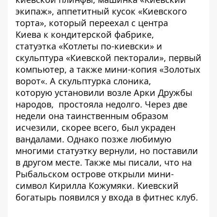
экипаж»
, аппетитный кусок
«Киевского
торта»
, который
переехал с центра
Киева
к кондитерской фабрике,
статуэтка
«Котлеты по-киевски»
и
скульптура «
Киевской пекторали»,
первый
компьютер
, а также мини-копия
«Золотых
ворот
«. А скульптурка слоника,
которую
установили возле Арки Дружбы
народов
, простояла недолго. Через две
недели она
таинственным образом
исчезили
, скорее всего, был украден
вандалами. Однако позже любимую
многими
статуэтку вернули
, но поставили
в другом месте. Также мы писали, что на
Рыбальском острове открыли
мини-
символ Кирилла Кожумяки
. Киевский
богатырь появился у входа в фитнес клуб.