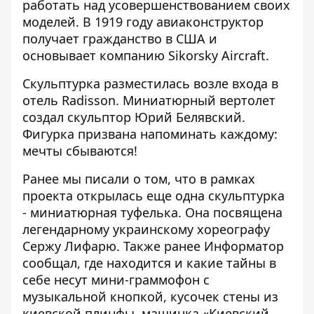
работать над усовершенствованием своих
моделей. В 1919 году авиаконструктор
получает гражданство в США и
основывает компанию Sikorsky Aircraft.
Скульптурка разместилась возле входа в
отель Rаdisson. Миниатюрный вертолет
создал скульптор Юрий Белявский.
Фигурка призвана напоминать каждому:
мечты сбываются!
Ранее мы писали о том, что в рамках
проекта открылась
еще одна скульптурка
- миниатюрная туфелька
. Она посвящена
легендарному украинскому хореографу
Сержу Лифарю. Также ранее Информатор
сообщал, где находится и какие тайны в
себе несут
мини-граммофон с
музыкальной кнопкой
,
кусочек стены
из
киевской плинфы, машинка
«Киевский