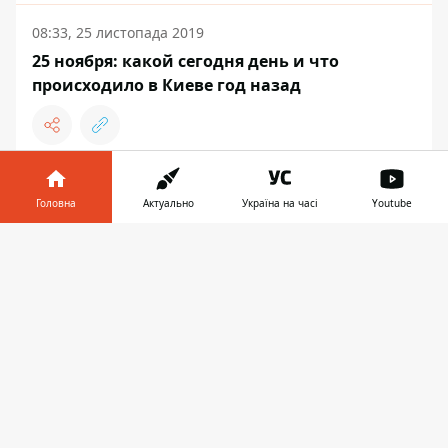
08:33, 25 листопада 2019
25 ноября: какой сегодня день и что
происходило в Киеве год назад
01:11, 25 листопада 2019
Головна
Актуально
Україна на часі
Youtube
"Танцы со звездами 2019": Ксения Мишина
и Евгений Кот победили в финале шоу
Інформатор у
Завантажити
телефоні
👉
ЖИТТЯ