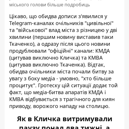
міського голови більше подробиць
Цікаво, що обидва дописи з'явилися у
Telegram-каналах очільників "цивільної"
та "військової" влад міста з різницею у дві
хвилини (першим новину виставив таки
Ткаченко), а одразу після цього новини
продублювали "офіційні" канали: КМДА
(цитував виключно Кличка) та КМВА
(цитував виключно Ткаченка). Відтак,
обидва очільники міста почали битву за
увагу з боку медіа - умовно, "хто більше
процитує". Гротеску цій ситуації додає той
факт, що медіа-битва апаратів КМДА і
КМВА відбувається з трагічного для киян
приводу, ворожого нападу на столицю.
Як в Кличка витримували
паузу понад два тижні, а