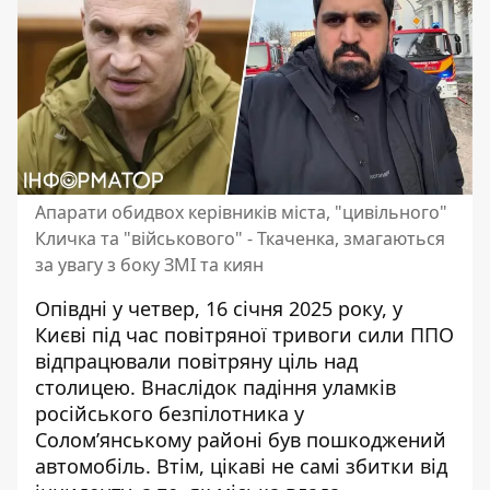
Апарати обидвох керівників міста, "цивільного"
Кличка та "військового" - Ткаченка, змагаються
за увагу з боку ЗМІ та киян
Опівдні у четвер, 16 січня 2025 року, у
Києві під час повітряної тривоги сили ППО
відпрацювали повітряну ціль над
столицею. Внаслідок
падіння уламків
російського безпілотника
у
Соломʼянському районі був пошкоджений
автомобіль. Втім, цікаві не самі збитки від