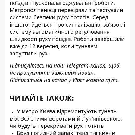
поїздів
і пусконалагоджувальні роботи.
Метрополітенівці перевіряли та тестували
системи безпеки руху потягів. Серед
іншого, йдеться про сигналізацію, зв'язок і
систему автоматичного регулювання
швидкості руху поїздів. Роботи завершили
вже до 12 вересня, коли тунелем
запустили рух.
Підписуйтесь на наш
Telegram-канал
, щоб
не пропустити важливих новин.
Підписатися на канал у Viber можна
тут
.
ЧИТАЙТЕ ТАКОЖ:
У метро Києва відремонтують тунель
між Золотими воротами й Лук'янівською:
чи будуть перекривати рух потягів
Бруд і огидний запах: тендітні кияни