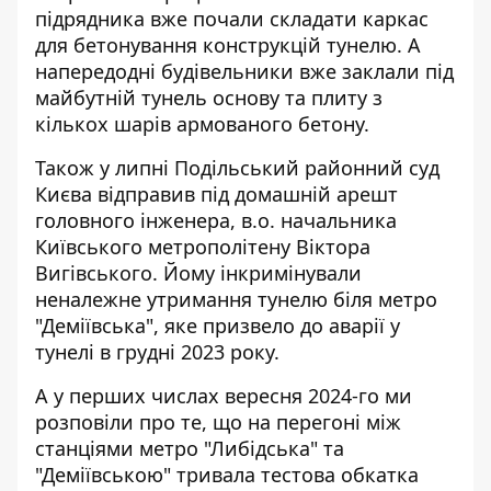
підрядника вже почали складати каркас
для бетонування конструкцій тунелю. А
напередодні будівельники вже заклали під
майбутній тунель основу та плиту з
кількох шарів армованого бетону.
Також у липні Подільський районний суд
Києва відправив під домашній арешт
головного інженера,
в.о. начальника
Київського метрополітену Віктора
Вигівського.
Йому інкримінували
неналежне утримання тунелю біля
метро
"Деміївська", яке призвело до аварії у
тунелі в грудні 2023 року.
А у перших числах вересня 2024-го ми
розповіли про те, що на перегоні між
станціями метро "Либідська" та
"Деміївською"
тривала тестова обкатка