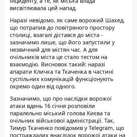
інциденту, а те, як міська влада
висвітлювала цей напад.
Наразі невідомо, як саме ворожий Шахед,
що потрапив до повітряного простору
столиці, взагалі дістався до міста -
зазначимо лише, що його запустили у
незвичний для містян час. А для
очільників міста це стало тестом на
взаємодію. Висновок такий: наразі
апарати Кличка та Ткаченка в частині
суспільних комунікацій функціонують
окремо один від одного.
Зазначимо, що про наслідки ворожої
атаки вдень 16 січня розповіли
паралельно міський голова Києва та
очільник військової адміністрації. Так,
Тимур Ткаченко повідомив у Telegram, що
постраждалих внаслідок ворожої атаки на