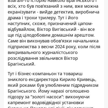
Взагалі-то історію навколо Брагінського і
всіх, хто був пов’язаний з ним, вже можна
екранізувати - вийде детектив, виробнича
драма і трохи трилеру. Тут і його
наступник, схоже, призначений цапом-
відбувайлом, Віктор Вигівський -
він все
ще під цілодобовим домашнім арештом
.
Саме він виконував обов'язки начальника
підприємства з весни 2024 року, коли після
викривального журналістського
розслідування звільнився Віктор
Брагінський.
Тут і бізнес-компаньон та товариш
зниклого ексдиректора Кирило Кривець,
який роками був
улюбленим підрядником
Брагінського
. Йому наразі оголошено
підозру за “золоті насоси”: виконуючи
капремонт водовідвідної установки