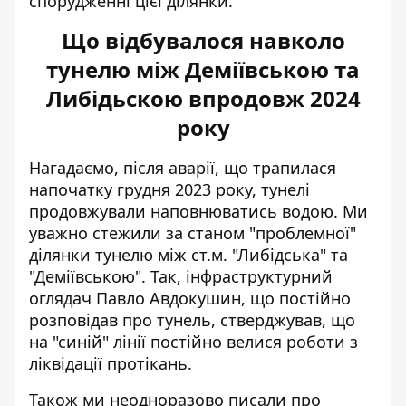
спорудженні цієї ділянки.
Що відбувалося навколо
тунелю між Деміївською та
Либідьскою впродовж 2024
року
Нагадаємо, після аварії, що трапилася
напочатку грудня 2023 року, тунелі
продовжували наповнюватись водою. Ми
уважно стежили за
станом "проблемної"
ділянки тунелю між ст.м. "Либідська" та
"Деміївською"
. Так, інфраструктурний
оглядач Павло Авдокушин, що постійно
розповідав про тунель, стверджував, що
на "синій" лінії постійно велися роботи з
ліквідації протікань.
Також ми неодноразово писали про