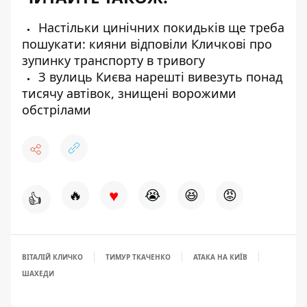
Настільки цинічних покидьків ще треба
пошукати: кияни відповіли Кличкові про
зупинку транспорту в тривогу
З вулиць Києва нарешті вивезуть понад
тисячу автівок, знищені ворожими
обстрілами
♥
🔥
😭
😆
😡
👍
ВІТАЛІЙ КЛИЧКО
ТИМУР ТКАЧЕНКО
АТАКА НА КИЇВ
ШАХЕДИ