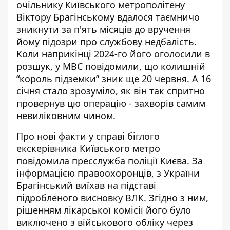
очільнику Київського метрополітену
Віктору Брагінському вдалося таємничо
зникнути за п'ять місяців до вручення
йому підозри про службову недбалість.
Коли наприкінці 2024-го
його оголосили в
розшук
, у МВС повідомили, що колишній
“король підземки” зник ще 20 червня. А 16
січня стало зрозуміло, як він так спритно
провернув цю операцію - захворів самим
невиліковним чином.
Про нові факти у справі біглого
екскерівника Київського метро
повідомила
пресслужба поліції Києва
. За
інформацією правоохоронців, з України
Брагінський виїхав на підставі
підробленого висновку ВЛК. Згідно з ним,
рішенням лікарської комісії його було
виключено з військового обліку через