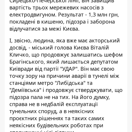
Сирецько-Печерської лінії, він завищив
вартість трьох мережевих насосів з
електродвигуном. Результат - 1,3 млн грн,
покладені в кишеню, підозра і заборона
відлучатися за межі Києва.
І, звісно, людина, яка вже має акторський
досвід, - міський голова Києва Віталій
Кличко, що продовжує залишатись шефом
Брагінського, який лишається депутатом
Київради від партії "УДАР". Він має свою
точку зору на причини аварії в тунелі
між
станціями метро "Либідська" та
"Деміївська"
і продовжує стверджувати, що
підозра пала не на тих. На його думку,
справа не в недбалій експлуатації
тунельних споруд, а в неякісних
проєктних рішеннях та таких самих
неякісних будівельних роботах при