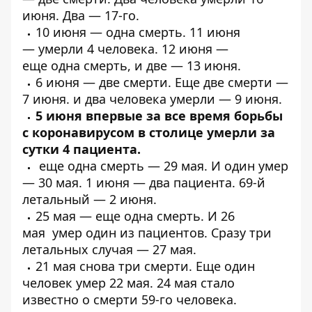
июня.
Два
— 17-го.
10 июня —
одна смерть
. 11 июня
—
умерли 4 человека
. 12 июня —
еще
одна
смерть, и
две
— 13 июня.
6 июня —
две смерти
. Еще
две смерти
—
7 июня. и
два человека умерли
— 9 июня.
5 июня впервые за все время борьбы
с коронавирусом в столице
умерли за
сутки 4 пациента
.
еще
одна смерть
— 29 мая. И
один
умер
— 30 мая. 1 июня —
два пациента
.
69-й
летальный
— 2 июня.
25 мая — еще
одна смерть
. И 26
мая
умер один из пациентов
. Сразу
три
летальных случая
— 27 мая.
21 мая
снова три смерти
. Еще один
человек
умер 22 мая
. 24 мая стало
известно о
смерти 59-го человека
.