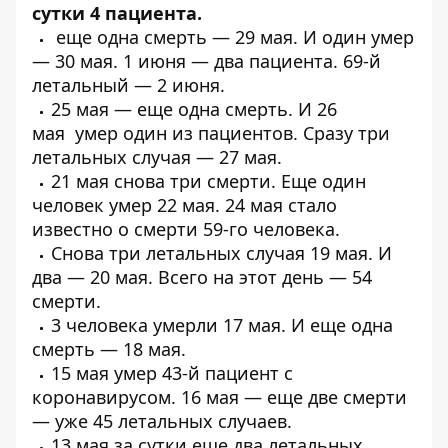
сутки 4 пациента
.
еще
одна смерть
— 29 мая. И
один
умер
— 30 мая. 1 июня —
два пациента
.
69-й
летальный
— 2 июня.
25 мая — еще
одна смерть
. И 26
мая
умер один из пациентов
. Сразу
три
летальных случая
— 27 мая.
21 мая
снова три смерти
. Еще один
человек
умер 22 мая
. 24 мая стало
известно о
смерти 59-го человека
.
Снова
три летальных случая
19 мая. И
два —
20 мая
. Всего на этот день — 54
смерти.
3 человека
умерли 17 мая
. И еще
одна
смерть
— 18 мая.
15 мая умер
43-й пациент
с
коронавирусом. 16 мая — еще две смерти
— уже
45 летальных случаев
.
13 мая за сутки еще
два летальных