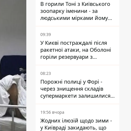
В горили Тоні з Київського
зоопарку іменини - за
людськими мірками йому
вже понад 90 років
09:39
У Києві постраждалі після
ракетної атаки, на Оболоні
горіли резервуари з
паливом
08:23
Порожні полиці у Форі -
через знищення складів
супермаркети залишилися
без асортименту
19:56 вчора
Жодних ілюзій щодо зими -
у Київраді закидають, що