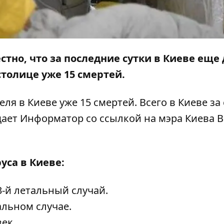
естно, что за последние сутки в Киеве еще
столице уже 15 смертей.
ля в Киеве уже 15 смертей. Всего в Киеве за
щает
Информатор
со ссылкой на мэра Киева 
уса в Киеве:
3-й летальный случай
.
альном случае
.
ек.