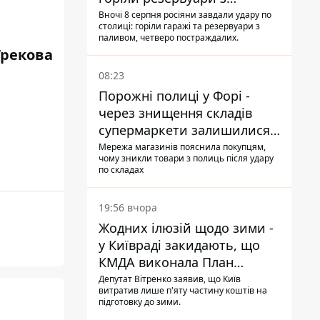
паливом
Вночі 8 серпня росіяни завдали удару по
столиці: горіли гаражі та резервуари з
паливом, четверо постраждалих.
Грекова
08:23
Порожні полиці у Форі -
через знищення складів
супермаркети залишилися
без асортименту
Мережа магазинів пояснила покупцям,
чому зникли товари з полиць після удару
по складах
19:56 вчора
Жодних ілюзій щодо зими -
у Київраді закидають, що
КМДА виконала План
стійкості на 20%
Депутат Вітренко заявив, що Київ
витратив лише п'яту частину коштів на
підготовку до зими.