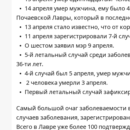
14 апреля умер мужчина, ему было 4
Почаевской Лавры
, который в последн
13 апреля стало известно, что от к
11 апреля зарегистрировали
7-й сл
О шестом
заявил мэр 9 апреля
.
5-й летальный случай среди заболе
36-ти лет
.
4-й случай был 5 апреля,
умер мужч
2 человека умерли 3 апреля
.
Первый
летальный случай зафиксир
Самый большой
очаг заболеваемости 
случаев заболевания, зарегистрирован
Всего в Лавре уже более 100 подтверж