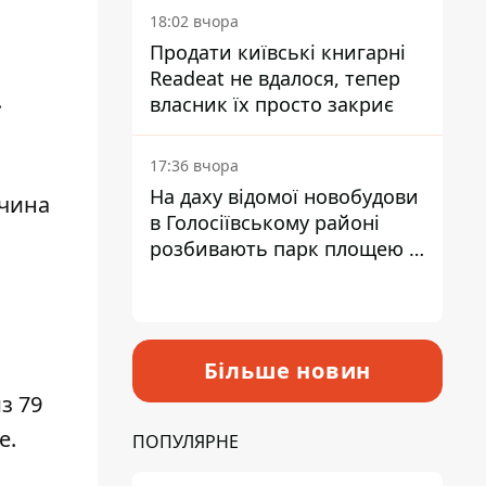
18:02 вчора
Продати київські книгарні
Readeat не вдалося, тепер
.
власник їх просто закриє
17:36 вчора
На даху відомої новобудови
чина
в Голосіївському районі
розбивають парк площею в
гектар
Більше новин
из 79
е.
ПОПУЛЯРНЕ