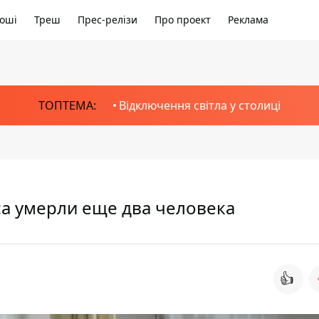
оші
Треш
Прес-релізи
Про проект
Реклама
ТОПТЕМА:
Відключення світла у столиці
са умерли еще два человека
👍