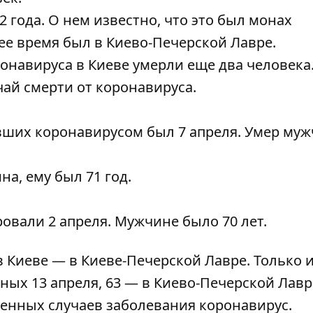
2 года. О нем известно, что
это был монах
ее время был в Киево-Печерской Лавре.
оронавируса в Киеве
умерли еще два человека
учай смерти от коронавируса
.
вших коронавирусом был 7 апреля.
Умер муж
ина
, ему был 71 год.
овали 2 апреля
. Мужчине было 70 лет.
в Киеве — в Киеве-Печерской Лавре
. Только 
ных 13 апреля, 63 — в Киево-Печерской Лавр
денных случаев заболевания коронавирус.