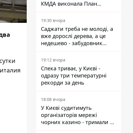
КМДА виконала План
стійкості на 20%
19:30 вчора
Саджати треба не молоді, а
 два
вже дорослі дерева, а це
недешево - забудовник
Ніконов
 сутки
19:12 вчора
Спека триває, у Києві -
Виталия
одразу три температурні
рекорди за день
18:08 вчора
У Києві судитимуть
організаторів мережі
чорних казино - тримали 39
закладів