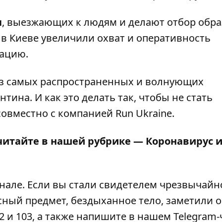
п
,
выезжающих к людям и делают отбор обр
у в Киеве увеличили охват и оперативность
зацию.
из самых распространенных и волнующих
антина
. И как это делать так, чтобы не стать
овместно с компанией Run Ukraine.
читайте в нашей рубрике —
Коронавирус 
анале
. Если вы стали свидетелем чрезвычайн
сный предмет, бездыханное тело, заметили 
2 и 103, а также напишите в нашем Telegram-