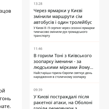
13:28
Через ярмарки у Києві
азцов
змінили маршрути сім
автобусів і один тролейбус
У Києві 8 і 9 серпня через сезонні ярмарки
тимчасово змінили рух громадського
транспорту
11:46
В горили Тоні з Київського
зоопарку іменини - за
людськими мірками йому
и
вже понад 90 років
Найстаріша горила Європи святкує день
народження в столичному зоопарку
09:39
ой
У Києві постраждалі після
огонь
ракетної атаки, на Оболоні
чате.
горіли резервуари з