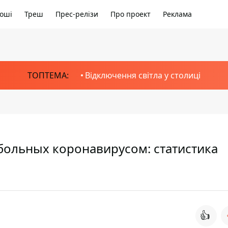
оші
Треш
Прес-релізи
Про проект
Реклама
ТОПТЕМА:
Відключення світла у столиці
больных коронавирусом: статистика
👍