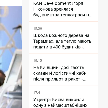
KAN Development Ігоря
Ніконова зреклася
будівництва теплотраси на
Теремках
19:56
Шкода кожного дерева на
Теремках, але тепло мають
подати в 400 будинків -
депутатка Київради
19:15
На Київщині досі гасять
склади й логістичні хаби
після прильотів ракет -
ДСНС
17:41
У центрі Києва викрили
одну з наймасштабніших