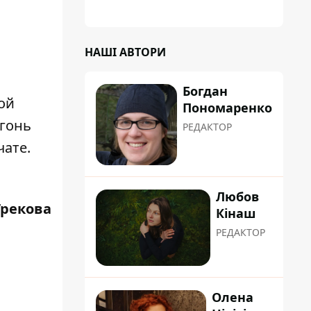
планували пізніше отримати "в
обслуговування" земельну ділянку
и
НАШІ АВТОРИ
Богдан
ой
Пономаренко
огонь
РЕДАКТОР
чате.
Любов
Грекова
Кінаш
РЕДАКТОР
Олена