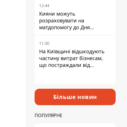
12:44
Кияни можуть
розраховувати на
матдопомогу до Дня
незалежності - кому її
дадуть
11:30
На Київщині відшкодують
частину витрат бізнесам,
що постраждали від
прильотів ракет
Більше новин
ПОПУЛЯРНЕ