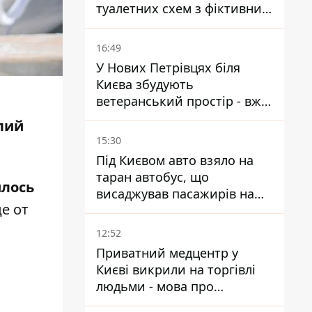
туалетних схем з фіктивним
будинком
16:49
У Нових Петрівцях біля
Києва збудують
ветеранський простір - вже
а
знайшли проєктанта
лий
15:30
Під Києвом авто взяло на
таран автобус, що
лось
висаджував пасажирів на
е от
зупинці - пасажирка в
лікарні
12:52
Приватний медцентр у
Києві викрили на торгівлі
людьми - мова про
сурогатне материнство