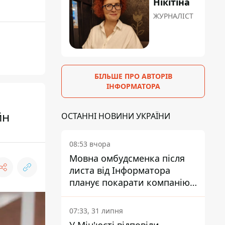
Нікітіна
ЖУРНАЛІСТ
БІЛЬШЕ ПРО АВТОРІВ
ІНФОРМАТОРА
йн
ОСТАННІ НОВИНИ УКРАЇНИ
08:53 вчора
Мовна омбудсменка після
листа від Інформатора
планує покарати компанію-
підрядника ПриватБанку
07:33, 31 липня