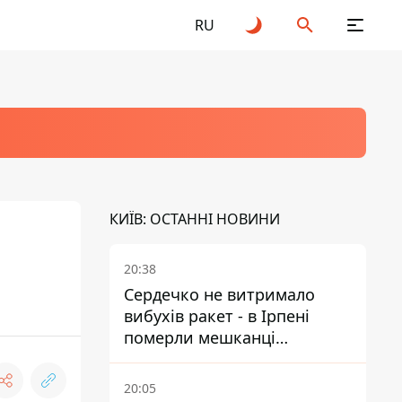
RU
КИЇВ: ОСТАННІ НОВИНИ
20:38
Сердечко не витримало
вибухів ракет - в Ірпені
померли мешканці
притулку для собак з
інвалідністю
20:05