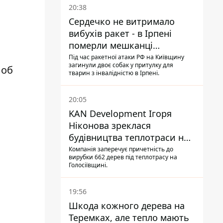
20:38
Сердечко не витримало
вибухів ракет - в Ірпені
померли мешканці
притулку для собак з
Під час ракетної атаки РФ на Київщину
загинули двоє собак у притулку для
інвалідністю
 об
тварин з інвалідністю в Ірпені.
20:05
KAN Development Ігоря
Ніконова зреклася
будівництва теплотраси на
Теремках
Компанія заперечує причетність до
вирубки 662 дерев під теплотрасу на
Голосіївщині.
19:56
Шкода кожного дерева на
Теремках, але тепло мають