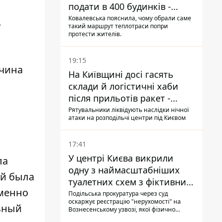
подати в 400 будинків -
депутатка Київради
Ковалевська пояснила, чому обрали саме
.
такий маршрут теплотраси попри
протести жителів.
19:15
чина
На Київщині досі гасять
склади й логістичні хаби
після прильотів ракет -
ДСНС
Рятувальники ліквідують наслідки нічної
атаки на розподільчі центри під Києвом
17:41
У центрі Києва викрили
ла
одну з наймасштабніших
ей была
туалетних схем з фіктивним
Именно
будинком
Подільська прокуратура через суд
оскаржує реєстрацію "нерухомості" на
льный
Вознесенському узвозі, якої фізично
ніколи не існувало: під неї, ймовірно,