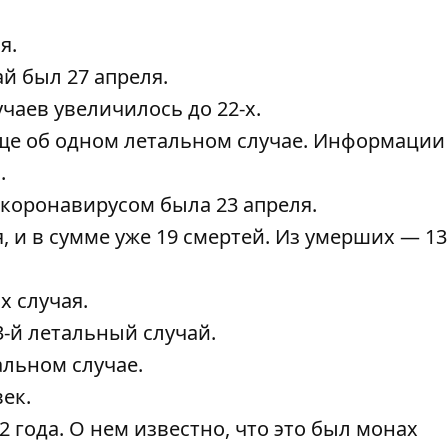
ля
.
ай
был 27 апреля.
учаев
увеличилось до 22-х
.
ще об одном летальном случае
. Информации
.
с коронавирусом была
23 апреля
.
, и в сумме уже 19 смертей.
Из умерших — 13
х случая
.
3-й летальный случай
.
альном случае
.
ек.
2 года. О нем известно, что
это был монах