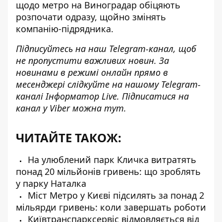
щодо метро на Виноградар обіцяють
розпочати одразу, щойно змінять
компанію-підрядника.
Підписуйтесь на наш
Telegram-канал
, щоб
не пропустити важливих новин. За
новинами в режимі онлайн прямо в
месенджері слідкуйте на нашому Telegram-
каналі
Інформатор Live
. Підписатися на
канал у Viber можна
тут
.
ЧИТАЙТЕ ТАКОЖ:
На улюблений парк Кличка витратять
понад 20 мільйонів гривень: що зроблять
у парку Наталка
Міст Метро у Києві підсилять за понад 2
мільярди гривень: коли завершать роботи
Київтранспарксервіс відмовляється від