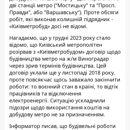
дві станції метро ("Мостицьку" та "Просп.
Правди", або "Варшавську"). Проте обсяги
робіт, які виконав колишній підрядник -
«Київметробуд» досі не відомі.
Нагадаємо, що у грудні 2023 року стало
відомо, що
Київський метрополітен
розірвав з «Київметробудом» договір щодо
будівництва метро на ж/м Виноградар
через зрив термінів будівництва. Цей
договір уклали ще у листопаді 2018 року,
проте повсякчас щось заважало закінчити
роботи: то воєнний стан в країні, то відтік
працівників та відключення
електроенергії. Ситуацію ускладнили
підозри щодо використання коштів на
добудову метро не за призначенням
.
Інформатор писав
, що будівельні роботи