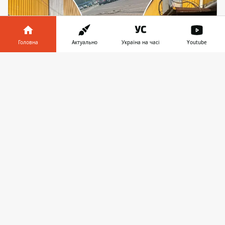
Головна
Актуально
Україна на часі
Youtube
Інформатор у
Завантажити
телефоні
👉
Від демонтованих торговельних яток,
павільйонів та кіосків на стіні ангару поруч
залишилися жахливі чорні розводи та купи
сміття
Головний київський залізничний вокзал є
одним з найбільших транспортних хабів у
Східній Європі. Водночас його околиці
залишаються
чи не найпроблемнішим
питанням
з точки зору благоустрою у