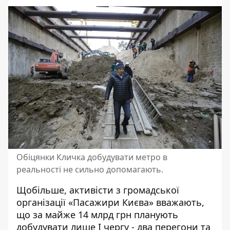
Обіцянки Кличка добудувати метро в
реальності не сильно допомагають.
Щобільше, активісти з громадської
організації «Пасажири Києва» вважають,
що за майже 14 млрд грн планують
добудувати лише І чергу - два перегони та