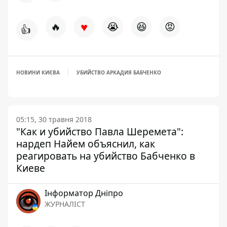
♥
🔥
😭
😆
😡
👍
НОВИНИ КИЄВА
УБИЙСТВО АРКАДИЯ БАБЧЕНКО
05:15, 30 травня 2018
"Как и убийство Павла Шеремета":
нардеп Найем объяснил, как
реагировать на убийство Бабченко в
Киеве
Інформатор Дніпро
ЖУРНАЛІСТ