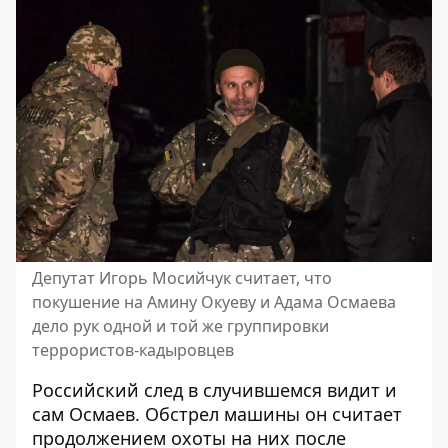
Депутат Игорь Мосийчук считает, что
покушение на Амину Окуеву и Адама Осмаева
дело рук одной и той же группировки
террористов-кадыровцев
Российский след в случившемся видит и
сам Осмаев. Обстрел машины он считает
продолжением охоты на них после