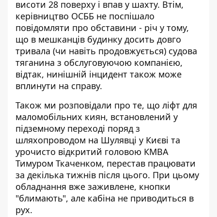
висоти 28 поверху і впав у шахту. Втім,
керівництво ОСББ не поспішало
повідомляти про обставини - річ у тому,
що в мешканців будинку досить довго
тривала (чи навіть продовжується) судова
тяганина з обслуговуючою компанією,
відтак, нинішній інцидент також може
вплинути на справу.
Також ми розповідали про те, що ліфт для
маломобільних киян, встановлений у
підземному переході поряд з
шляхопроводом на Шулявці у Києві та
урочисто відкритий головою КМВА
Тимуром Ткаченком,
перестав працювати
за декілька тижнів після цього
. При цьому
обладнання вже заживлене, кнопки
"блимають", але кабіна не приводиться в
рух.