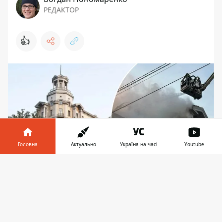
РЕДАКТОР
👍
Головна
Актуально
Україна на часі
Youtube
Інформатор у
Завантажити
телефоні
👉
Будівля суттєво постраждала під час першої
російської атаки у новому 2025 році на Київ
У сталінці-будинку Раднаркому на