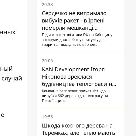
20:38
Сердечко не витримало
вибухів ракет - в Ірпені
померли мешканці
енных
притулку для собак з
Під час ракетної атаки РФ на Київщину
загинули двоє собак у притулку для
інвалідністю
тварин з інвалідністю в Ірпені.
20:05
льный
KAN Development Ігоря
Ніконова зреклася
й случай
будівництва теплотраси на
Теремках
Компанія заперечує причетність до
вирубки 662 дерев під теплотрасу на
Голосіївщині.
ые
19:56
Шкода кожного дерева на
Теремках, але тепло мають