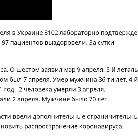
реля
в Украине 3102 лабораторно подтвержд
, 97 пациентов выздоровели. За сутки
уса
. О шестом
заявил мэр 9 апреля
. 5-й лета
ом был 7 апреля.
Умер мужчина 36-ти лет
. 4-
1 год.
2 человека умерли 3 апреля
.
али 2 апреля
. Мужчине было 70 лет.
асти ввели дополнительные ограничительн
тановить распространение коронавируса.