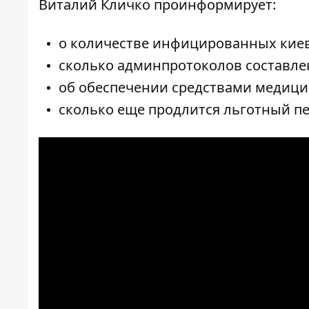
Виталий Кличко проинформирует:
о количестве инфицированных кие
сколько админпротоколов составлен
об обеспечении средствами медици
сколько еще продлится льготный пе