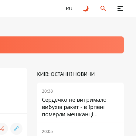
RU
КИЇВ: ОСТАННІ НОВИНИ
20:38
Сердечко не витримало
вибухів ракет - в Ірпені
померли мешканці
притулку для собак з
інвалідністю
20:05