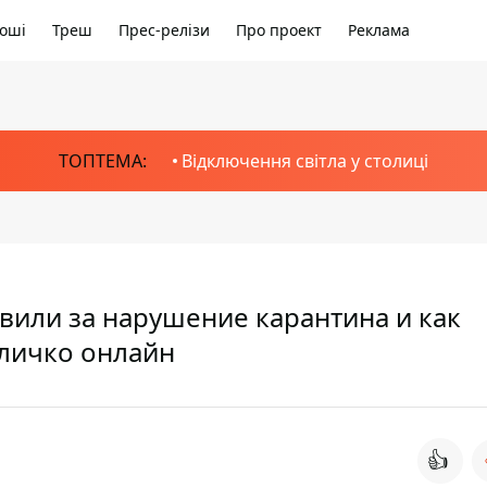
оші
Треш
Прес-релізи
Про проект
Реклама
ТОПТЕМА:
Відключення світла у столиці
вили за нарушение карантина и как
личко онлайн
👍