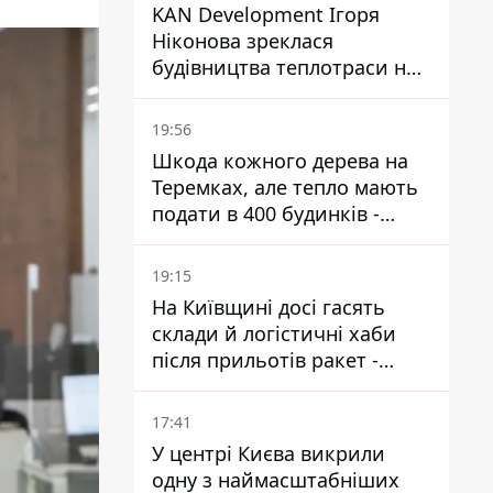
KAN Development Ігоря
Ніконова зреклася
будівництва теплотраси на
Теремках
19:56
Шкода кожного дерева на
Теремках, але тепло мають
подати в 400 будинків -
депутатка Київради
19:15
На Київщині досі гасять
склади й логістичні хаби
після прильотів ракет -
ДСНС
17:41
У центрі Києва викрили
одну з наймасштабніших