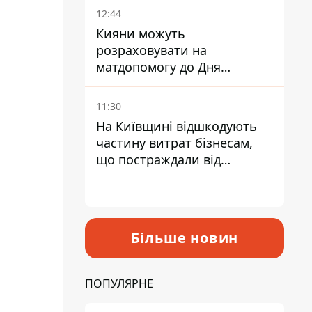
12:44
Кияни можуть
розраховувати на
матдопомогу до Дня
незалежності - кому її
дадуть
11:30
На Київщині відшкодують
частину витрат бізнесам,
що постраждали від
прильотів ракет
Більше новин
ПОПУЛЯРНЕ