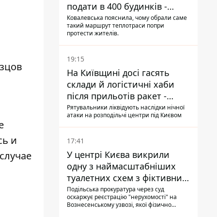
подати в 400 будинків -
депутатка Київради
Ковалевська пояснила, чому обрали саме
такий маршрут теплотраси попри
протести жителів.
19:15
азцов
На Київщині досі гасять
склади й логістичні хаби
після прильотів ракет -
ДСНС
Рятувальники ліквідують наслідки нічної
атаки на розподільчі центри під Києвом
е
сь и
17:41
У центрі Києва викрили
 случае
одну з наймасштабніших
туалетних схем з фіктивним
будинком
Подільська прокуратура через суд
и
оскаржує реєстрацію "нерухомості" на
Вознесенському узвозі, якої фізично
ніколи не існувало: під неї, ймовірно,