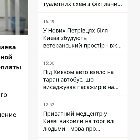
туалетних схем з фіктивним
будинком
16:49
У Нових Петрівцях біля
Києва збудують
ветеранський простір - вже
Киева
знайшли проєктанта
сной
15:30
оплаты
Під Києвом авто взяло на
таран автобус, що
висаджував пасажирів на
ого
зупинці - пасажирка в
лікарні
12:52
Приватний медцентр у
щение
Києві викрили на торгівлі
людьми - мова про
сурогатне материнство