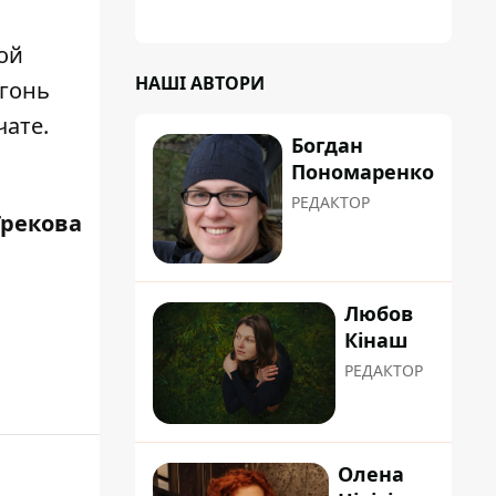
планували пізніше отримати "в
обслуговування" земельну ділянку
ой
НАШІ АВТОРИ
огонь
чате.
Богдан
Пономаренко
РЕДАКТОР
Грекова
Любов
Кінаш
РЕДАКТОР
Олена