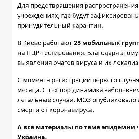
Для предотвращения распространения 
учреждениях, где будут зафиксирован
принудительный карантин
.
В Киеве работают
28 мобильных груп
на ПЦР-тестирования
. Благодаря этом
выявления очагов вируса и их локали
С момента регистрации
первого случа
месяца. С тех пор динамика заболевае
летальные случаи. МОЗ опубликовало
смерти от коронавируса
.
А все материалы по теме эпидемии 
Украина
.