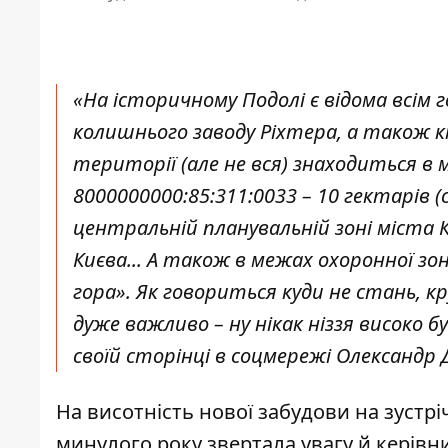
«На історичному Подолі є відома всім 
колишнього заводу Ріхтера, а також кі
території (але не вся) знаходиться в 
8000000000:85:311:0033 – 10 гектарів (с
центральній планувальній зоні міста 
Києва... А також в межах охоронної зо
гора». Як говориться куди не стань, кр
дуже важливо – ну нікак ніззя високо б
своїй сторінці в соцмережі Олександр 
На висотність нової забудови на зустрі
минулого року звертала увагу й
керівн