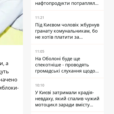
нафтопродукти потрапляли
до озер
11:21
Під Києвом чоловік жбурнув
гранату комунальникам, бо
не хотів платити за
квитанціями
11:05
На Оболоні буде ще
и, а
спекотніше - проводять
громадські слухання щодо
дуть
храму УГКЦ на Північній
значено
10:10
мблоки-
У Києві затримали крадія-
невдаху, який спалив чужий
мотоцикл заради вмісту
багажника