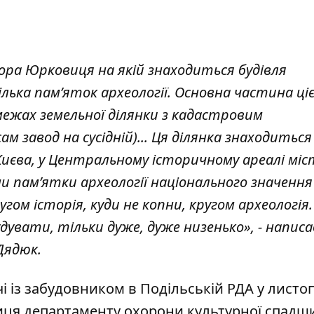
гора Юрковиця на якій знаходиться будівля
лька пам’яток археології. Основна частина ціє
межах земельної ділянки з кадастровим
ам завод на сусідній)... Ця ділянка знаходиться
Києва, у Центральному історичному ареалі міс
ни пам’ятки археології національного значення
угом історія, куди не копни, кругом археологія.
удувати, тільки дуже, дуже низенько», - написа
Дядюк.
чі із забудовником в Подільській РДА у листо
иця департаменту охорони культурної спадщ