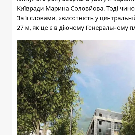
Київради Марина Соловйова
. Тоді чи
За її словами, «висотність у централь
27 м, як це є в діючому Генеральному пл