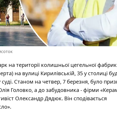
исоток
рк на території колишньої цегельної фабрик
ерта) на вулиці Кирилівській, 35 у столиці бу
уді. Станом на четвер, 7 березня, було при
Юлія Головко, а
до забудовника - фірми
«Кера
тивіст Олександр Дядюк. Він сподівається
сло».