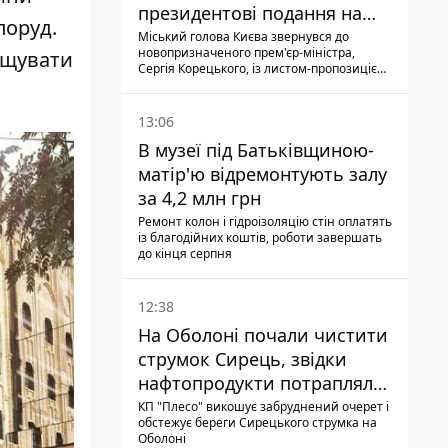
президентові подання на
поруд.
звільнення володаря
Міський голова Києва звернувся до
новопризначеного прем'єр-міністра,
вищувати
Троєщини Бахматова
Сергія Корецького, із листом-пропозицією
щодо звільнення голови Деснянської РДА
Максима Бахматова
13:06
В музеї під Батьківщиною-
матір'ю відремонтують залу
за 4,2 млн грн
Ремонт колон і гідроізоляцію стін оплатять
із благодійних коштів, роботи завершать
до кінця серпня
12:38
На Оболоні почали чистити
струмок Сирець, звідки
нафтопродукти потрапляли
до озер
КП "Плесо" викошує забруднений очерет і
обстежує береги Сирецького струмка на
Оболоні