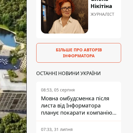
Нікітіна
ЖУРНАЛІСТ
БІЛЬШЕ ПРО АВТОРІВ
ІНФОРМАТОРА
ОСТАННІ НОВИНИ УКРАЇНИ
08:53, 05 серпня
Мовна омбудсменка після
листа від Інформатора
планує покарати компанію-
підрядника ПриватБанку
07:33, 31 липня