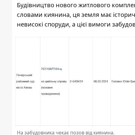
Будівництво нового житлового комплексу
словами киянина, ця земля має історич
невисокі споруди
, а цієї вимоги забуд
На забудовника чекає позов від киянина.