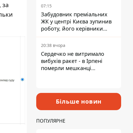
 за
07:15
ільки
Забудовник преміальних
ЖК у центрі Києва зупинив
роботу, його керівники
втекли з України - Bihus.info
20:38 вчора
Сердечко не витримало
вибухів ракет - в Ірпені
померли мешканці
притулку для собак з
інвалідністю
Більше новин
ПОПУЛЯРНЕ