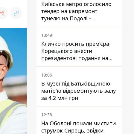
Київське метро оголосило
тендер на капремонт
тунелю на Подолі -
триватиме майже два роки
13:49
Кличко просить прем'єра
Корецького внести
президентові подання на
звільнення володаря
Троєщини Бахматова
13:06
В музеї під Батьківщиною-
матір'ю відремонтують залу
за 4,2 млн грн
12:38
На Оболоні почали чистити
струмок Сирець, звідки