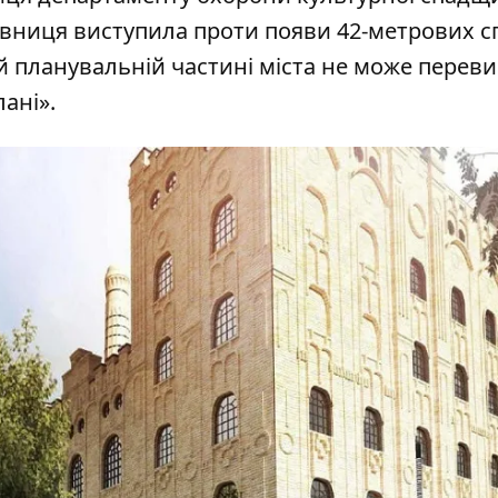
новниця виступила проти появи 42-метрових с
ній планувальній частині міста не може пере
ані».