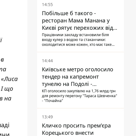
14:55
Побільше б такого -
ресторан Мама Манана у
Києві рятує перехожих від
спеки
Працівники закладу встановили біля
ї
входу кулер з водою та стаканчики:
охолодитися може кожен, хто має таке
бажання
 в
14:44
та
Київське метро оголосило
тендер на капремонт
 «Лиса
тунелю на Подолі -
 І що
триватиме майже два роки
КП оголосило закупівлю на 1,76 млрд грн
для ремонту перегону "Тараса Шевченка"
в на
- "Почайна"
13:49
паді
Кличко просить прем'єра
Корецького внести
ини