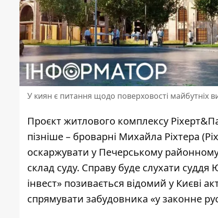
У киян є питання щодо поверховості майбутніх в
Проєкт житлового комплексу Ріхерт&Па
пізніше – броварні Михайла Ріхтера (Ріх
оскаржувати у Печерському районному с
склад суду. Справу буде слухати суддя 
інвест» позивається відомий у Києві ак
спрямувати забудовника «у законне ру