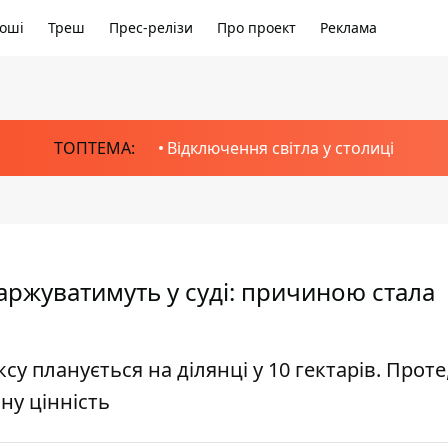
оші
Треш
Прес-релізи
Про проект
Реклама
ТОПТЕМА:
Відключення світла у столиці
аржуватимуть у суді: причиною стала
 планується на ділянці у 10 гектарів. Проте,
ну цінність