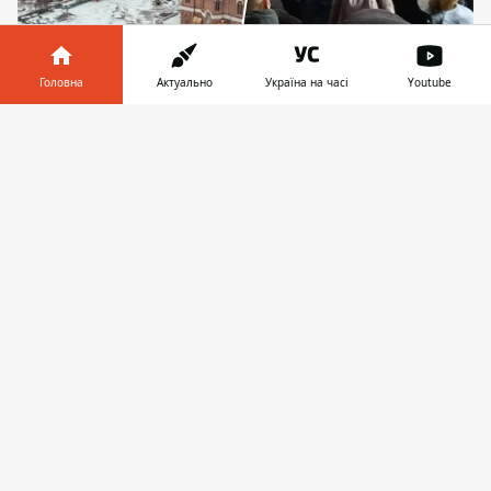
Головна
Актуально
Україна на часі
Youtube
Інформатор у
Завантажити
Під загрозою трафік на Оболонь
телефоні
👉
На ділянці метро між станціями «Почайна»
і «Тараса Шевченка» у Києві
просідають
тунелі
. На літо 2024 року запланований
початок ремонту, який може стати для
киян новим випробуванням.
Мова йде про ремонт перегінних тунелів
між станціями, а це загрожує киянам
черговим транспортним колапсом. Однак
у Київраді запевняють, що нова схема
організації руху передбачатиме лише
довші інтервали між поїздами. Про це