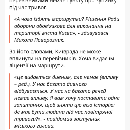
перевізниками немає пункту про зупинку
під час тривог.
«А чого їздять маршрутки? Рішення Ради
оборони обов'язкове для виконання на
території міста Києва», - здивувався
Микола Поворозник.
За його словами, Київрада не може
вплинути на перевізників. Хоча видає їм
ліцензії на маршрути.
«Це видається дивним, але немає (
впливу
– ред.
). У нас багато дивного
відбувається. У нас на багато речей
немає впливу. Я вам хочу поставити одне
запитання, щоб зняти цю всю історію:
де має бути людина під час повітряної
тривоги?», - повідомив заступник
міського голови.