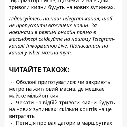
Інформатор писав
, що чекати на відбій
тривоги кияни будуть на нових зупинках.
Підписуйтесь на наш
Telegram-канал
, щоб
не пропустити важливих новин. За
новинами в режимі онлайн прямо в
месенджері слідкуйте на нашому Telegram-
каналі
Інформатор Live
. Підписатися на
канал у Viber можна
тут
.
ЧИТАЙТЕ ТАКОЖ:
Оболоні приготуватися: чи закриють
метро на житловий масив, де мешкає
майже мільйон киян
Чекати на відбій тривоги кияни будуть
на нових зупинках: скільки коштів на це
витратять
Петиція про валідатори в маршрутках