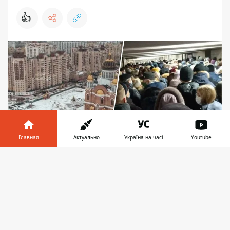
👍
Главная
Актуально
Україна на часі
Youtube
Информатор в
Скачать
Под угрозой трафик на Оболонь
телефоне
👉
На участке метро между станциями
«Почайна» и «Тараса Шевченко» в Киеве
проседают тоннели
. На лето 2024 года
запланировано начало ремонта, который