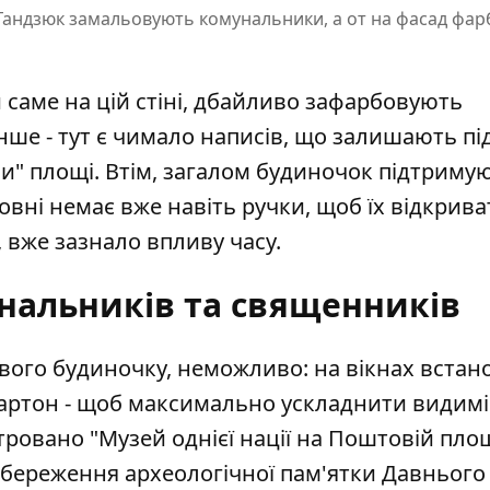
 Гандзюк замальовують комунальники, а от на фасад фар
саме на цій стіні, дбайливо зафарбовують
ше - тут є чимало написів, що залишають під
и" площі. Втім, загалом будиночок підтримую
овні немає вже навіть ручки, щоб їх відкриват
 вже зазнало впливу часу.
нальників та священників
вого будиночку, неможливо: на вікнах встан
картон - щоб максимально ускладнити видимі
ровано "Музей однієї нації на Поштовій площ
збереження археологічної пам'ятки Давнього 