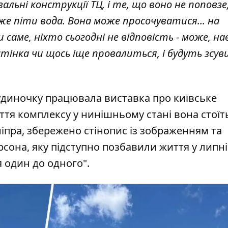
льні конструкції ТЦ, і те, що воно не поповзе
е піти вода. Вона може просочуватися... на
саме, ніхто сьогодні не відповість - може, на
стінка чи щось іще провалиться, і будуть зсуви"
удиночку працювала виставка про київське
ття комплексу у нинішньому стані вона стоїт
ніпра, збережено стінопис із зображенням та
сона, яку підступно позбавили життя у липні
я один до одного".