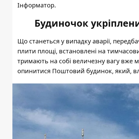
Інформатор.
Будиночок укріплени
Що станеться у випадку аварії, передба
плити площі, встановлені на тимчасових
тримають на собі величезну вагу вже ма
опинитися Поштовий будинок, який, влас