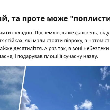
й, та проте може "поплист
чити складно. Під землю, каже фахівець, підут
 стійках, які мали стояти півроку, а натоміст
йже десятиліття. А раз так, в зоні небезпек
не, і подарував площі її сучасну назву.