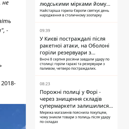
, не
людськими мірками йому
вже понад 90 років
Найстаріша горила Європи святкує день
народження в столичному зоопарку
віть
, -
09:39
У Києві постраждалі після
ракетної атаки, на Оболоні
горіли резервуари з
паливом
Вночі 8 серпня росіяни завдали удару по
ь
столиці: горіли гаражі та резервуари з
паливом, четверо постраждалих.
 2018-
08:23
Порожні полиці у Форі -
через знищення складів
супермаркети залишилися
без асортименту
Мережа магазинів пояснила покупцям,
чому зникли товари з полиць після удару
по складах