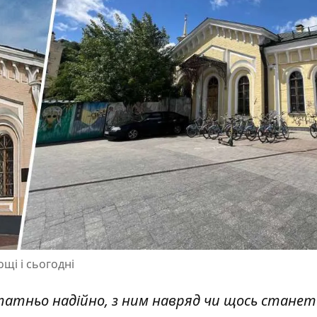
щі і сьогодні
атньо надійно, з ним навряд чи щось станет