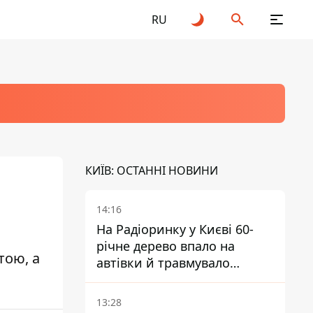
RU
КИЇВ: ОСТАННІ НОВИНИ
14:16
На Радіоринку у Києві 60-
річне дерево впало на
тою, а
автівки й травмувало
людину - подробиці
13:28