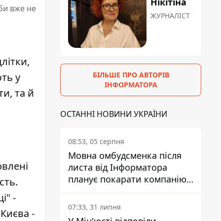
Нікітіна
би вже не
ЖУРНАЛІСТ
літки,
БІЛЬШЕ ПРО АВТОРІВ
ть у
ІНФОРМАТОРА
и, та й
ОСТАННІ НОВИНИ УКРАЇНИ
08:53, 05 серпня
Мовна омбудсменка після
овлені
листа від Інформатора
планує покарати компанію-
сть.
підрядника ПриватБанку
і" -
07:33, 31 липня
Києва -