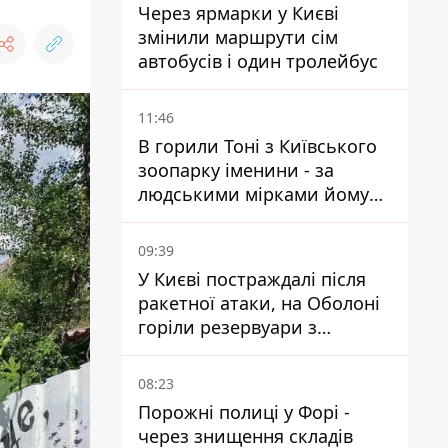
Через ярмарки у Києві
змінили маршрути сім
автобусів і один тролейбус
11:46
В горили Тоні з Київського
зоопарку іменини - за
людськими мірками йому
вже понад 90 років
09:39
У Києві постраждалі після
ракетної атаки, на Оболоні
горіли резервуари з
паливом
08:23
Порожні полиці у Форі -
через знищення складів