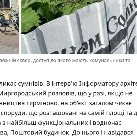
авжній сквер, доступ до якого мають комунальники та
икає сумнівів. В інтерв'ю Інформатору архіт
 Миргородський
розповів, що у разі, якщо не
ництва терміново, на об'єкт загалом чекає
а споруди, що розташовані на самій площі та 
на з найбільш функціональних і водночас
ва, Поштовий будинок. До нього і навідався