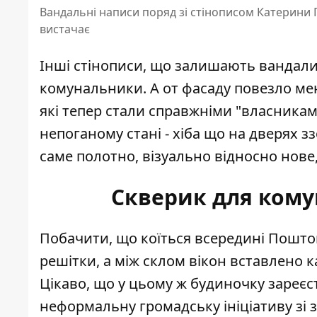
Вандальні написи поряд зі стінописом Катерини
вистачає
Інші стінописи, що залишають вандали 
комунальники. А от фасаду повезло мен
які тепер стали справжніми "власникам
непоганому стані - хіба що на дверях зз
саме полотно, візуально відносно нове,
Скверик для кому
Побачити, що коїться всередині Пошто
решітки, а між склом вікон вставлено 
Цікаво, що у цьому ж будиночку зареєст
неформальну громадську ініціативу зі 