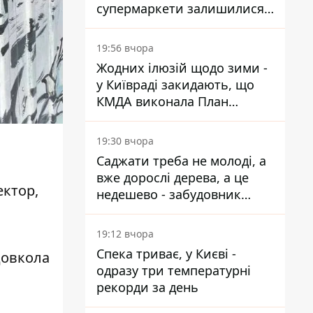
супермаркети залишилися
без асортименту
19:56 вчора
Жодних ілюзій щодо зими -
у Київраді закидають, що
КМДА виконала План
стійкості на 20%
19:30 вчора
Саджати треба не молоді, а
вже дорослі дерева, а це
ектор,
недешево - забудовник
Ніконов
19:12 вчора
Спека триває, у Києві -
довкола
одразу три температурні
рекорди за день