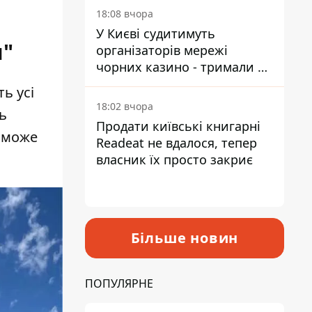
18:08 вчора
У Києві судитимуть
и"
організаторів мережі
чорних казино - тримали 39
закладів
ь усі
18:02 вчора
ь
Продати київські книгарні
и може
Readeat не вдалося, тепер
власник їх просто закриє
Більше новин
ПОПУЛЯРНЕ