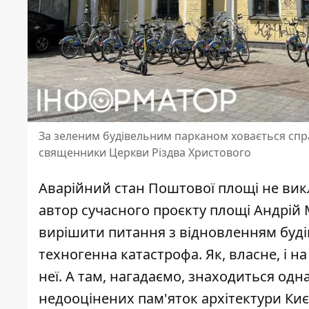
За зеленим будівельним парканом ховається спр
священники Церкви Різдва Христового
Аварійний стан Поштової площі не викл
автор сучасного проєкту площі Андрій
вирішити питання з відновленням будів
техногенна катастрофа. Як, власне, і н
неї. А там, нагадаємо, знаходиться од
недооцінених пам'яток архітектури Киє