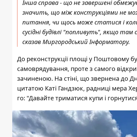
Інша справа - що не завершені обмежува
значить, що між конструкціями не мож
питання, чи щось може статися і коли 
сусідні будівлі "попливуть", якщо там 
сказав Миргородський Інформатору.
До реконструкції площі у Поштовому б
самоврядування, проте з самого відкри
зачиненою. На стіні, що звернена до Д
цитатою Каті Гандзюк, радниці мера Хер
го: "Давайте триматися купи і горнутис