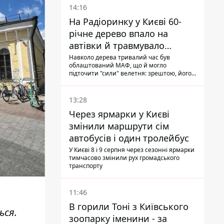
14:16
На Радіоринку у Києві 60-
річне дерево впало на
автівки й травмувало
людину - подробиці
Навколо дерева тривалий час був
облаштований МАФ, що й могло
підточити "сили" велетня: зрештою, його
коренева система не витримала, і стовбур
перекрив проїжджу частину вулиці
13:28
Через ярмарки у Києві
змінили маршрути сім
автобусів і один тролейбус
У Києві 8 і 9 серпня через сезонні ярмарки
тимчасово змінили рух громадського
транспорту
11:46
В горили Тоні з Київського
ься.
зоопарку іменини - за