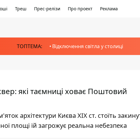
оші
Треш
Прес-релізи
Про проект
Реклама
ТОПТЕМА:
Відключення світла у столиці
сквер: які таємниці ховає Поштовий
яток архітектури Києва ХІХ ст. стоїть закину
ої площі їй загрожує реальна небезпека