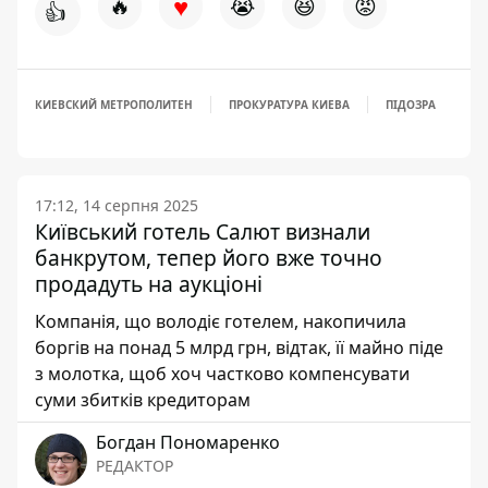
♥
🔥
😭
😆
😡
👍
КИЕВСКИЙ МЕТРОПОЛИТЕН
ПРОКУРАТУРА КИЕВА
ПІДОЗРА
17:12, 14 серпня 2025
Київський готель Салют визнали
банкрутом, тепер його вже точно
продадуть на аукціоні
Компанія, що володіє готелем, накопичила
боргів на понад 5 млрд грн, відтак, її майно піде
з молотка, щоб хоч частково компенсувати
суми збитків кредиторам
Богдан Пономаренко
РЕДАКТОР