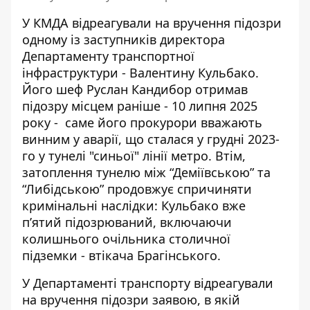
У КМДА відреагували на вручення підозри
одному із заступників директора
Департаменту транспортної
інфраструктури - Валентину Кульбако.
Його шеф Руслан Кандибор отримав
підозру місцем раніше - 10 липня 2025
року - саме його прокурори
вважають
винним у аварії
, що сталася у грудні 2023-
го у тунелі "синьої" лінії метро. Втім,
затоплення тунелю між “Деміївською” та
“Либідською” продовжує спричиняти
кримінальні наслідки: Кульбако вже
п’ятий підозрюваний, включаючи
колишнього очільника столичної
підземки - втікача Брагінського.
У Департаменті транспорту відреагували
на вручення підозри заявою, в якій