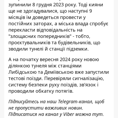
зупинили 8 грудня 2023 року
. Тоді кияни
ще не здогадувалися, що наступні 9
місяців їм доведеться провести у
постійних заторах, а міська влада спробує
перекласти відповідальність на
"злощасних попередників" - тобто,
проєктувальників та будівельників, що
зводили тунелі й станції підземки.
А
на початку вересня 2024 року
новою
ділянкою тунеля між станціями
Либідською та Деміївською вже запустили
тестові поїзди. Перевіряли сигналізацію,
систему безпеки руху поїздів, зв'язок і
проводили обкатку потягів.
Підписуйтесь на наш
Telegram-канал
, щоб
не пропустити важливих новин.
Підписатися на канал у Viber можна
тут
.