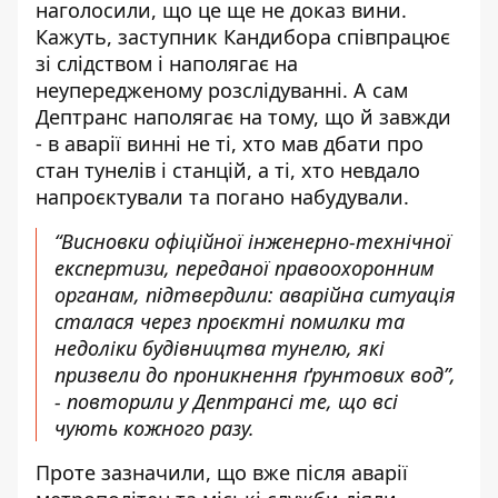
наголосили, що це ще не доказ вини.
Кажуть, заступник Кандибора співпрацює
зі слідством і наполягає на
неупередженому розслідуванні. А сам
Дептранс наполягає на тому, що й завжди
- в аварії винні не ті, хто мав дбати про
стан тунелів і станцій, а ті, хто невдало
напроєктували та погано набудували.
“Висновки офіційної інженерно-технічної
експертизи, переданої правоохоронним
органам, підтвердили: аварійна ситуація
сталася через проєктні помилки та
недоліки будівництва тунелю, які
призвели до проникнення ґрунтових вод”,
- повторили у Дептрансі те, що всі
чують кожного разу.
Проте зазначили, що вже після аварії