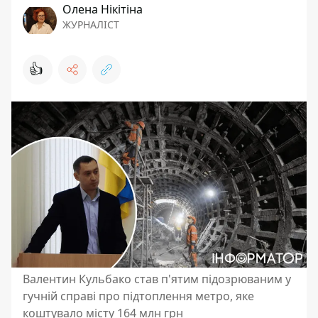
Олена Нікітіна
ЖУРНАЛІСТ
👍
Валентин Кульбако став п'ятим підозрюваним у
гучній справі про підтоплення метро, яке
коштувало місту 164 млн грн