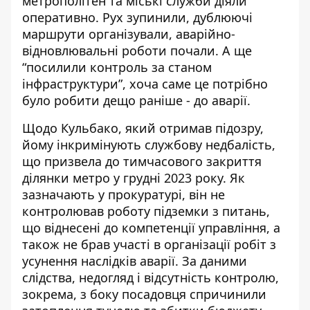
метрополітен та міські служби діяли
оперативно. Рух зупинили, дублюючі
маршрути організували, аварійно-
відновлювальні роботи почали. А ще
“посилили контроль за станом
інфраструктури”, хоча саме це потрібно
було робити дещо раніше - до аварії.
Щодо Кульбако, який отримав підозру,
йому інкримінують службову недбалість,
що призвела до тимчасового закриття
ділянки метро у грудні 2023 року.
Як
зазначають у прокуратурі
, він не
контролював роботу підземки з питань,
що віднесені до компетенції управління, а
також не брав участі в організації робіт з
усунення наслідків аварії. За даними
слідства, недогляд і відсутність контролю,
зокрема, з боку посадовця спричинили