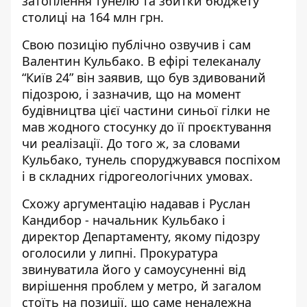
затоплення тунелю та збитки бюджету
столиці на 164 млн грн.
Свою позицію публічно озвучив і сам
Валентин Кульбако. В ефірі телеканалу
“Київ 24” він заявив, що був здивований
підозрою, і зазначив, що на момент
будівництва цієї частини синьої гілки не
мав жодного стосунку до її проєктування
чи реалізації. До того ж, за словами
Кульбако, тунель споруджувався поспіхом
і в складних гідрогеологічних умовах.
Схожу аргументацію надавав і Руслан
Кандибор - начальник Кульбако і
директор Департаменту, якому підозру
оголосили у липні. Прокуратура
звинуватила його у самоусуненні від
вирішення проблем у метро, й загалом
стоїть на позиції, що саме неналежна