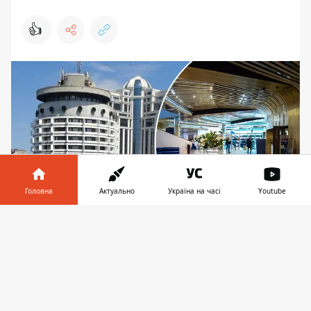
👍
Головна
Актуально
Україна на часі
Youtube
Інформатор у
Завантажити
Готель, який був майновим поручителем за
телефоні
👉
зобов’язаннями збанкрутілого банку олігарха
Костянтина Жеваго "Фінанси та кредит", піде з
молотка на аукціоні