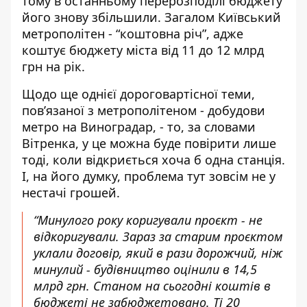
тому в останньому перерозподілі бюджету
його знову збільшили. Загалом Київський
метрополітен - “коштовна річ”, адже
коштує бюджету міста від 11 до 12 млрд
грн на рік.
Щодо ще однієї дороговартісної теми,
пов’язаної з метрополітеном - добудови
метро на Виноградар, - то, за словами
Вітренка, у це можна буде повірити лише
тоді, коли відкриється хоча б одна станція.
І, на його думку, проблема тут зовсім не у
нестачі грошей.
“Минулого року коригували проєкт - не
відкоригували. Зараз за старим проєктом
уклали договір, який в рази дорожчий, ніж
минулий - будівництво оцінили в 14,5
млрд грн. Станом на сьогодні коштів в
бюджеті не забюджетовано. Ті 20