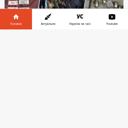
Головна
Актуально
Україна на часі
Youtube
Інформатор у
Завантажити
Вдома в злочинців знайшли чималі кошти, в
телефоні
👉
тому числі, у різних валютах, золоті й срібні речі,
а також гідравлічні механізми, за допомогою
яких ті здійснювали пограбування
28 вересня у Києві затримали серійних
грабіжників банків, які підходили до
справи так професійно, що могли б стати
прототипами героїв у фільмах на кшталт
"11 друзів Оушена". Впродовж 2024 року
чоловіки грабували пункти обміну валют
,
каси магазинів та банкомати у кількох
торгових точках столиці. Схопити обох