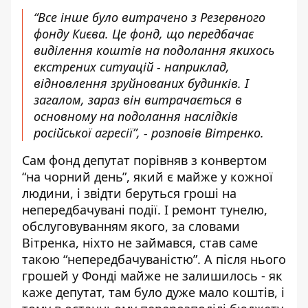
“Все інше було витрачено з Резервного
фонду Києва. Це фонд, що передбачає
виділення коштів на подолання якихось
екстрених ситуацій - наприклад,
відновлення зруйнованих будинків. І
загалом, зараз він витрачається в
основному на подолання наслідків
російської агресії”, - розповів Вітренко.
Сам фонд депутат порівняв з конвертом
“на чорний день”, який є майже у кожної
людини, і звідти беруться гроші на
непередбачувані події. І ремонт тунелю,
обслуговуванням якого, за словами
Вітренка, ніхто не займався, став саме
такою “непередбачуваністю”. А після нього
грошей у Фонді майже не залишилось - як
каже депутат, там було дуже мало коштів, і