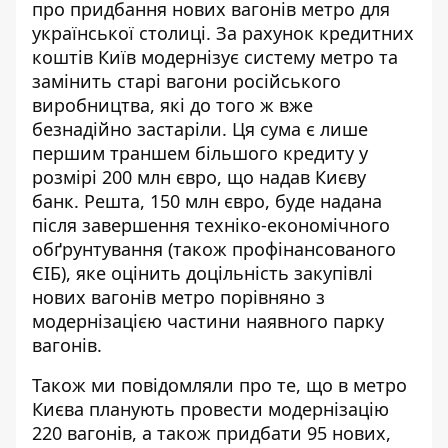
про придбання
нових вагонів метро для
української столиці
. За рахунок кредитних
коштів Київ
модернізує систему метро
та
замінить старі вагони російського
виробництва, які до того ж вже
безнадійно застаріли. Ця сума є лише
першим траншем більшого кредиту у
розмірі 200 млн євро, що надав Києву
банк. Решта, 150 млн євро, буде надана
після завершення техніко-економічного
обґрунтування (також профінансованого
ЄІБ), яке оцінить доцільність закупівлі
нових вагонів метро порівняно з
модернізацією частини наявного парку
вагонів.
Також ми повідомляли про те, що в метро
Києва
планують провести модернізацію
220 вагонів
, а також придбати 95 нових,