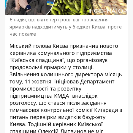
Є надія, що відтепер гроші від проведення
ярмарків надходитимуть у бюджет Києва, проте
час покаже
Міський голова Києва призначив нового
керівника комунального підприємства
“Київська спадщина”, що організовує
продовольчі ярмарки у столиці.
Звільнення колишнього директора місяць
тому, 11 жовтня, ініціював
Департамент
промисловості та розвитку
підприємництва КМДА
внаслідок
розголосу, що стався після засідання
тимчасової контрольної комісії Київради з
питань перевірки видатків бюджету
Києва. Тодішній керівник Київської
спадщини Олексій Литвинов не міг