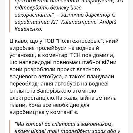
проходження відповідних випробувань, які
підтвердять безпеку його
використання", – зазначив директор із
виробництва КП "Київпастранс" Андрій
Коваленко.
Цікаво, що у ТОВ "Політехносервіс", який
виробляє тролейбуси на водневій
установці, в коментарі ТСН повідомили,
що напередодні повномасштабної війни
вони розробляли проєкт власного
водневого автобуса, а також планували
переобладнання автобусів на водневі
спільно із Запорізькою атомною
електростанцією.На жаль, війна змінила
плани, хоча все необхідне для
виробництва у компанії є.
"Ми готові до співпраці з замовником,
якому цікаві такі тролейбуси зараз або у