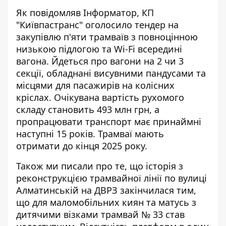
Як повідомляв Інформатор, КП
"Київпастранс" оголосило тендер на
закупівлю п'яти трамваїв
з повноцінною
низькою підлогою та Wi-Fi всередині
вагона
. Йдеться про
вагони на 2 чи 3
секції
, обладнані висувними пандусами та
місцями для пасажирів на колісних
кріслах. Очікувана вартість рухомого
складу становить 493 млн грн, а
пропрацювати транспорт має принаймні
наступні 15 років. Трамваї мають
отримати до кінця 2025 року.
Також ми писали про те, що історія з
реконструкцією трамвайної лінії по вулиці
Алматинській на ДВРЗ закінчилася тим,
що для маломобільних киян та матусь з
дитячими візками трамвай № 33 став