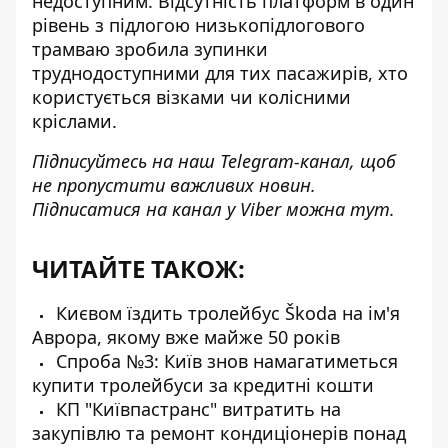
недоступним.
Відсутність платформ в один
рівень з підлогою
низькопідлогового
трамваю зробила зупинки
труднодоступними для тих пасажирів, хто
користується візками чи колісними
кріслами.
Підписуйтесь на наш
Telegram-канал
, щоб
не пропустити важливих новин.
Підписатися на канал у Viber можна
тут
.
ЧИТАЙТЕ ТАКОЖ:
Києвом їздить тролейбус Škoda на ім'я
Аврора, якому вже майже 50 років
Спроба №3: Київ знов намагатиметься
купити тролейбуси за кредитні кошти
КП "Київпастранс" витратить на
закупівлю та ремонт кондиціонерів понад