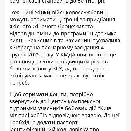
компенсації становить до 50 тис грн.
Тож, нині жінки-військовослужбовиці
можуть отримати ці гроші за придбання
якісного жіночого бронежилета.
Відповідні зміни до програми “Підтримка
киян – Захисників та Захисниць”
ухвалила
Київрада
на пленарному засідання 4
грудня 2025 року. У КМДА пояснюють: це
рішення дозволить підвищити рівень
безпеки жінок у ЗСУ, адже стандартне
екіпірування часто не враховує їхніх
потреб.
Щоб отримати кошти, потрібно
звернутись до Центру комплексної
підтримки учасників бойових дій “Київ
мілітарі хаб” із відповідною заявою. До неї
необхідно додати паспорт,
ідентифікаційний код, довідку про