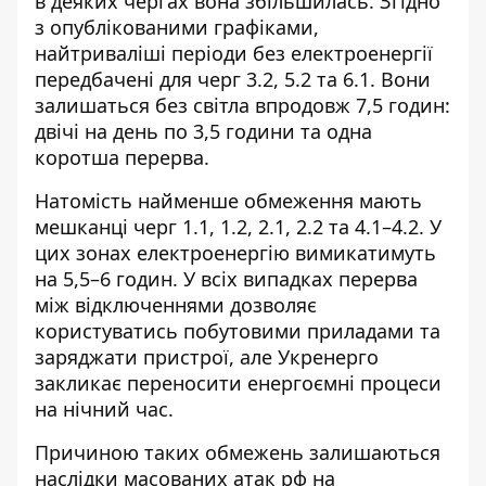
в деяких чергах вона збільшилась. Згідно
з опублікованими графіками,
найтриваліші періоди без електроенергії
передбачені для черг 3.2, 5.2 та 6.1. Вони
залишаться без світла впродовж 7,5 годин:
двічі на день по 3,5 години та одна
коротша перерва.
Натомість найменше обмеження мають
мешканці черг 1.1, 1.2, 2.1, 2.2 та 4.1–4.2. У
цих зонах електроенергію вимикатимуть
на 5,5–6 годин. У всіх випадках перерва
між відключеннями дозволяє
користуватись побутовими приладами та
заряджати пристрої, але Укренерго
закликає переносити енергоємні процеси
на нічний час.
Причиною таких обмежень залишаються
наслідки масованих атак рф на