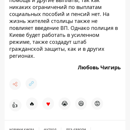
помощь и другие выплаты, так как
никаких ограничений
по выплатам
социальных пособий и пенсий нет
. На
жизнь жителей столицы также не
повлияет введение ВП. Однако полиция в
Киеве
будет работать в усиленном
режиме
, также создадут штаб
гражданской защиты, как и в других
регионах.
Любовь Чигирь
♥
🔥
😭
😆
😡
👍
НОВИНИ КИЄВА
ФУТБОЛ
ЛІГА ЄВРОПИ