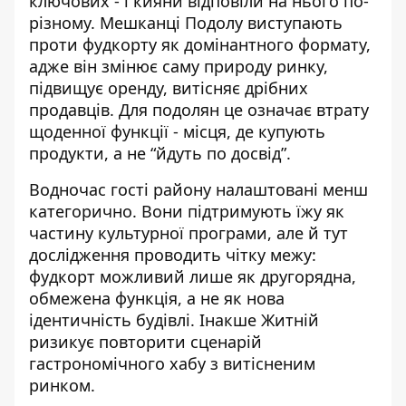
ключових - і кияни відповіли на нього по-
різному. Мешканці Подолу виступають
проти фудкорту як домінантного формату,
адже він змінює саму природу ринку,
підвищує оренду, витісняє дрібних
продавців. Для подолян це означає втрату
щоденної функції - місця, де купують
продукти, а не “йдуть по досвід”.
Водночас гості району налаштовані менш
категорично. Вони підтримують їжу як
частину культурної програми, але й тут
дослідження проводить чітку межу:
фудкорт можливий лише як другорядна,
обмежена функція, а не як нова
ідентичність будівлі. Інакше Житній
ризикує повторити сценарій
гастрономічного хабу з витісненим
ринком.