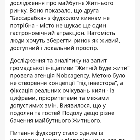
дослідження про майбутнє Житнього
ринку. Воно показало, що
друга
“Бессарабка» з фудхолом
киянам не
потрібна - місто не шукає ще один
гастрономічний атракціон. Натомість
люди хочуть зберегти ринок як живий,
доступний і локальний простір.
Дослідження та аналітику на запит
громадської
ініціативи “Житній буде жити”
провела агенція Nobr.agency. Метою було
не створення концепції “під інвестора”, а
фіксація реальних очікувань киян - із
цифрами, пріоритетами та межами
допустимих змін. Виявилося, що у
подолян та гостей Подолу дещо різне
бачення майбутнього Житнього.
Питання фудкорту стало одним із