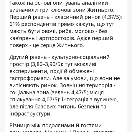
Також на основі опитувань аналітики
визначили три ключові зони Житнього.
Перший рівень - класичний ринок (4,37/5):
61% респондентів прямо кажуть, що тут
мають бути овочі, риба, молоко - без
кав’ярень і артпросторів. Адже перший
поверх - це серце Житнього.
Другий рівень - культурно-соціальний
простір (3,80–3,90/5): тут можливі
експерименти, події й обмежені
гастроформати. Але за умови, що вони не
витісняють ринок. Зовнішня територія -
соціальна зона (зелень 4,47/5; місця
спілкування 4,07/5): інтеграція з вулицею,
але після базових питань безпеки та
інфраструктури.
Різниця між подолянами й гостями