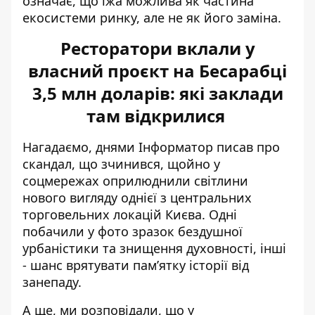
означає, що їжа можлива як частина
екосистеми ринку, але не як його заміна.
Ресторатори вклали у
власний проєкт на Бесарабці
3,5 млн доларів: які заклади
там відкрилися
Нагадаємо, днями Інформатор писав про
скандал, що зчинився, щойно у
соцмережах оприлюднили світлини
нового вигляду однієї з центральних
торговельних локацій Києва. Одні
побачили у фото зразок бездушної
урбаністики
та знищення духовності, інші
- шанс врятувати пам’ятку історії від
занепаду.
А ще, ми розповідали, що у