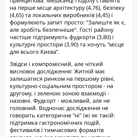
принципова. Мешканці Подолу ставлять
на перше місце архітектуру (4,76), безпеку
(4,65) та локальних виробників (4,45) і
формулюють запит просто: "Залиште як є,
але зробіть безпечніше". Гості району
частіше підтримують фудкорти (3,80) і
культурні простори (3,90) та хочуть “місце
для всього Києва”.
Звідси і компромісний, але чіткий
висновок дослідження: Житній має
залишатися ринком на першому рівні,
культурно-соціальним простором - на
другому, і зеленою зоною взаємодії -
назовні. Фудкорт - можливий, але не
головний. Водночас дослідження не
говорить категоричне “ні” їжі як такій:
підтримка гастрономічних подій,
фестивалів і тимчасових форматів