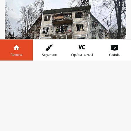
Головна
Актуально
Україна на часі
Youtube
Інформатор у
Завантажити
Атака на Київ сталася вранці у вівторок, 23
телефоні
👉
грудня 2025 року: постраждали декілька
багатоповерхівок на Святошині, одна з них
досить сильно. Фото: ДСНС України у Києві,
київська прокуратура
Внаслідок повітряної атаки із
застосуванням Шахеду у Святошинському
районі Києва вже п'ятеро поранених.