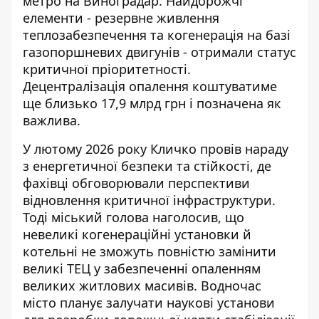
метро на Виноградар. Найдорожчі
елементи - резервне живлення
теплозабезпечення та когенерація на базі
газопоршневих двигунів - отримали статус
критичної пріоритетності.
Децентралізація опалення коштуватиме
ще близько 17,9 млрд грн і позначена як
важлива.
У лютому 2026 року Кличко провів нараду
з енергетичної безпеки та стійкості, де
фахівці обговорювали перспективи
відновлення критичної інфраструктури.
Тоді міський голова наголосив, що
невеликі когенераційні установки й
котельні не зможуть повністю замінити
великі ТЕЦ у забезпеченні опаленням
великих житлових масивів. Водночас
місто планує залучати наукові установи