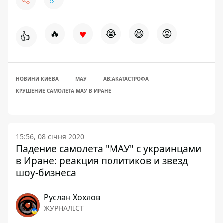
♥
🔥
😭
😆
😡
👍
НОВИНИ КИЄВА
МАУ
АВІАКАТАСТРОФА
КРУШЕНИЕ САМОЛЕТА МАУ В ИРАНЕ
15:56, 08 січня 2020
Падение самолета "МАУ" с украинцами
в Иране: реакция политиков и звезд
шоу-бизнеса
Руслан Хохлов
ЖУРНАЛІСТ