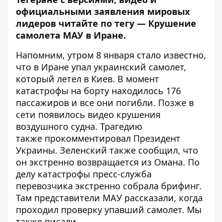
официальными заявления мировых
лидеров читайте по тегу —
Крушение
самолета МАУ в Иране
.
Напомним, утром 8 января стало известно,
что в Иране
упал украинский самолет
,
который летел в Киев. В момент
катастрофы на борту находилось 176
пассажиров и все они погибли. Позже в
сети
появилось видео
крушения
воздушного судна. Трагедию
также
прокомментировал Президент
Украины
. Зеленский также сообщил, что
он экстренно возвращается
из Омана
. По
делу катастрофы пресс-служба
перевозчика э
кстренно собрала брифинг
.
Там представители МАУ рассказали,
когда
проходил проверку
упавший самолет. Мы
также писали