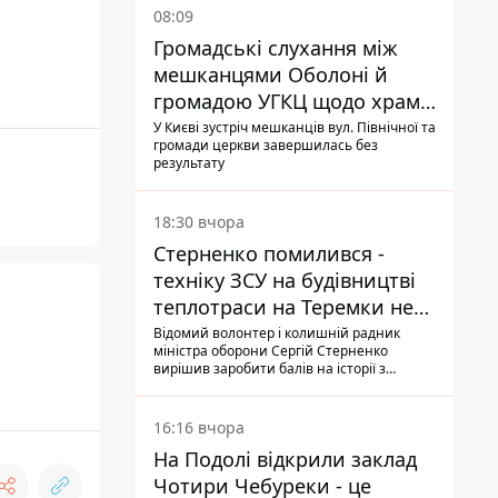
08:09
Громадські слухання між
мешканцями Оболоні й
громадою УГКЦ щодо храму
зірвалися
У Києві зустріч мешканців вул. Північної та
громади церкви завершилась без
результату
18:30 вчора
Стерненко помилився -
техніку ЗСУ на будівництві
теплотраси на Теремки не
задіяли
Відомий волонтер і колишній радник
міністра оборони Сергій Стерненко
вирішив заробити балів на історії з
вирубуванням дерев: він повідомив, що
на місці працює техніка, "передана на
ЗСУ", втім, це виявилося неправдою
16:16 вчора
На Подолі відкрили заклад
Чотири Чебуреки - це