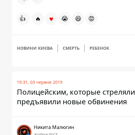
♥
👍
🔥
😭
😆
😡
НОВИНИ КИЄВА
СМЕРТЬ
РЕБЕНОК
19:31, 03 червня 2019
Полицейским, которые стреляли
предъявили новые обвинения
Никита Малюгин
ЖУРНАЛІСТ