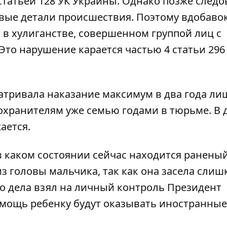
статьей 128 УК Украины. Однако позже следо
вые детали происшествия. Поэтому вдобавок
 в хулиганстве, совершенном группой лиц с
то нарушение карается частью 4 статьи 296
матривала наказание максимум в два года л
оохранителям уже семью годами в тюрьме. В
ается.
в каком состоянии сейчас находится ранены
из головы мальчика, так как она засела сли
го дела взял на личный контроль Президент
омощь ребенку будут оказывать иностранные