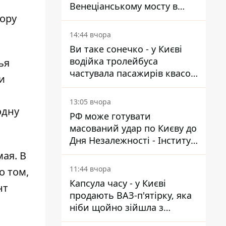
Венеціанському мосту в
ору
Гідропарку встановили
таблички для відчайдухів
14:44 вчора
Ви таке сонечко - у Києві
водійка тролейбуса
ья
частувала пасажирів квасом
и
під час знеструмлення
мережі
13:05 вчора
одну
РФ може готувати
масований удар по Києву до
Дня Незалежності - Інститут
вивчення війни
мая. В
11:44 вчора
о том,
Капсула часу - у Києві
нт
продають ВАЗ-п'ятірку, яка
ніби щойно зійшла з
конвейєра