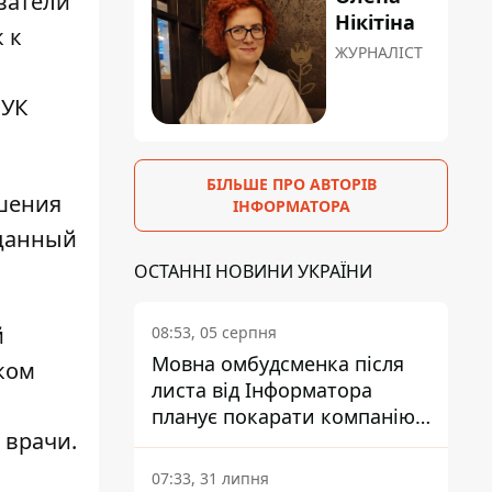
ватели
Нікітіна
 к
ЖУРНАЛІСТ
 УК
БІЛЬШЕ ПРО АВТОРІВ
ишения
ІНФОРМАТОРА
 данный
ОСТАННІ НОВИНИ УКРАЇНИ
й
08:53, 05 серпня
Мовна омбудсменка після
шком
листа від Інформатора
планує покарати компанію-
 врачи.
підрядника ПриватБанку
07:33, 31 липня