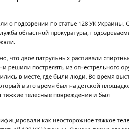
и о подозрении по статье 128 УК Украины. 
служба областной прокуратуры, подозреваем
жали.
но, что двое патрульных распивали спиртны
ни решили пострелять из огнестрельного ор
лись в месте, где были люди. Во время выс
оторый в это время был на детской площадке
л тяжкие телесные повреждения и был
ифицировали как неосторожное тяжкое тел