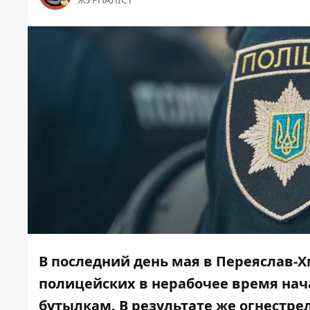
В последний день мая в Переяслав-
полицейских в нерабочее время нача
бутылкам. В результате же огнестр