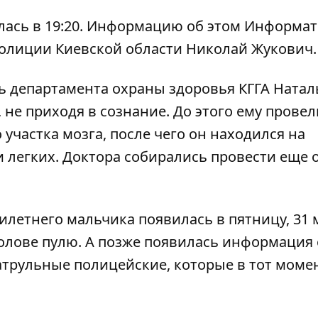
ась в 19:20. Информацию об этом
Информат
олиции Киевской области Николай Жукович.
ь департамента охраны здоровья КГГА Натал
 не приходя в сознание. До этого ему провел
частка мозга, после чего он находился на
 легких. Доктора собирались провести еще 
илетнего мальчика
появилась в пятницу, 31 
олове пулю. А позже появилась информация 
атрульные полицейские
, которые в тот моме