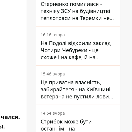
Стерненко помилився -
техніку ЗСУ на будівництві
теплотраси на Теремки не
задіяли
16:16 вчора
На Подолі відкрили заклад
Чотири Чебуреки - це
схоже і на кафе, й на
фастфуд
15:46 вчора
Це приватна власність,
забирайтеся - на Київщині
ветерана не пустили ловити
рибу в озері
,
14:54 вчора
чался.
Стрибок може бути
ы.
останнім - на