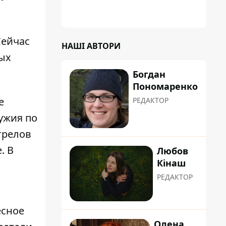
Сейчас
НАШІ АВТОРИ
ых
Богдан
Пономаренко
е
РЕДАКТОР
ужия по
трелов
. В
Любов
Кінаш
РЕДАКТОР
есное
Олена