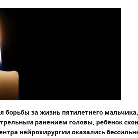
дня борьбы за жизнь пятилетнего мальчика
стрельным ранением головы, ребенок скон
центра нейрохирургии оказались бессильн