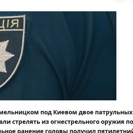
Хмельницком под Киевом двое патрульных
ли стрелять из огнестрельного оружия п
ельное ранение головы получил пятилетни