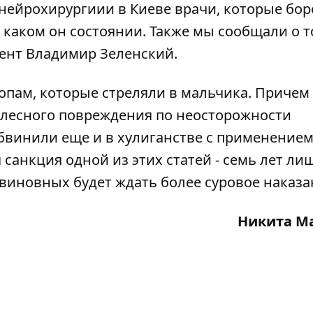
е нейрохирургиии в Киеве врачи, которые бо
в каком он состоянии
. Также мы сообщали о т
ент Владимир Зеленский.
копам
, которые стреляли в мальчика. Причем
елесного повреждения по неосторожности
обвинили еще и в хулиганстве с применение
 санкция
одной из этих статей - семь лет л
 виновных будет ждать более суровое наказа
Никита М