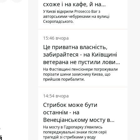
схоже і на кафе, й на
фастфуд
У Києві відкрили Prosecco Bar з
авторськими чебуреками на вулиці
Скоропадського.
15:46 вчора
Це приватна власність,
забирайтеся - на Київщині
ветерана не пустили ловити
рибу в озері
На Фастівщині пенсіонери погрожували
порізати шини захиснику Києва, що
прийшов порибалити.
14:54 вчора
Стрибок може бути
останнім - на
Венеціанському мосту в
Гідропарку встановили
о
На мосту в Гідропарку зʼявились
попереджувальні знаки після серії
таблички для відчайдухів
й
трагедій зі стрибками у воду