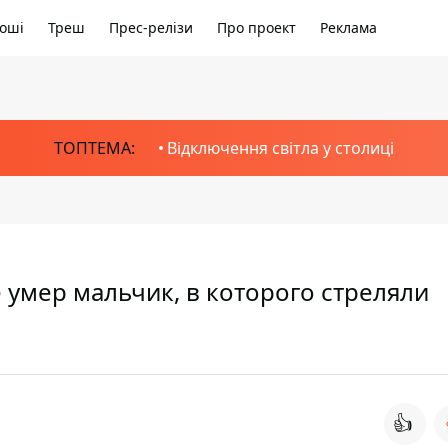
оші
Треш
Прес-релізи
Про проект
Реклама
ТОПТЕМА:
Відключення світла у столиці
 умер мальчик, в которого стреляли
👍