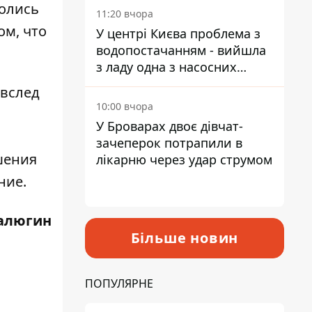
ролись
11:20 вчора
ом, что
У центрі Києва проблема з
водопостачанням - вийшла
з ладу одна з насосних
станцій
 вслед
10:00 вчора
У Броварах двоє дівчат-
м
зачеперок потрапили в
ишения
лікарню через удар струмом
ние.
алюгин
Більше новин
ПОПУЛЯРНЕ