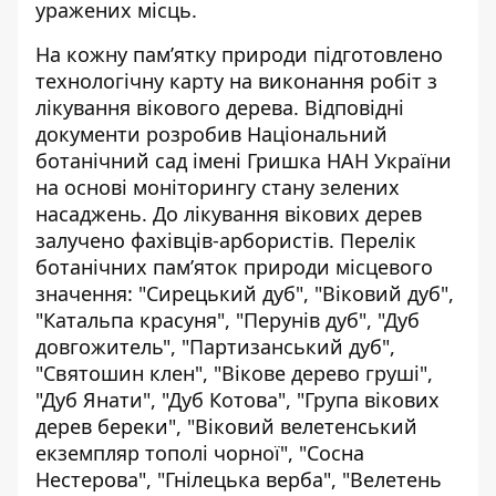
уражених місць.
На кожну пам’ятку природи підготовлено
технологічну карту на виконання робіт з
лікування вікового дерева
. Відповідні
документи розробив Національний
ботанічний сад імені Гришка НАН України
на основі моніторингу стану зелених
насаджень. До лікування вікових дерев
залучено фахівців-арбористів. Перелік
ботанічних пам’яток природи місцевого
значення: "Сирецький дуб", "Віковий дуб",
"Катальпа красуня", "Перунів дуб", "Дуб
довгожитель", "Партизанський дуб",
"Святошин клен", "Вікове дерево груші",
"Дуб Янати", "Дуб Котова", "Група вікових
дерев береки", "Віковий велетенський
екземпляр тополі чорної", "Сосна
Нестерова", "Гнілецька верба", "Велетень