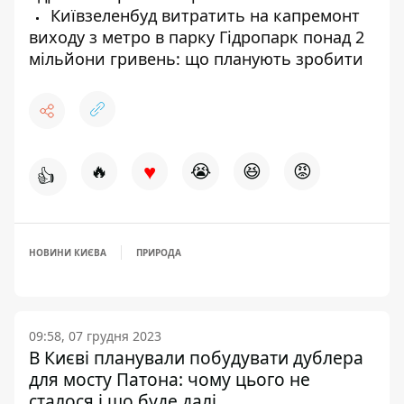
Київзеленбуд витратить на капремонт
виходу з метро в парку Гідропарк понад 2
мільйони гривень: що планують зробити
♥
🔥
😭
😆
😡
👍
НОВИНИ КИЄВА
ПРИРОДА
09:58, 07 грудня 2023
В Києві планували побудувати дублера
для мосту Патона: чому цього не
сталося і що буде далі