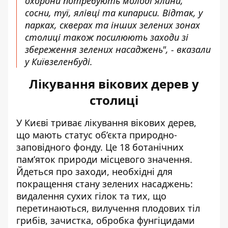
охорони потребують молоді ялини,
сосни, туї, ялівці та кипариси. Відтак, у
парках, скверах та інших зелених зонах
столиці також посилюють заходи зі
збереження зелених насаджень", - вказали
у Київзеленбуді.
Лікування вікових дерев у
столиці
У Києві триває
лікування вікових дерев
,
що мають статус об’єкта природно-
заповідного фонду. Це 18 ботанічних
пам’яток природи місцевого значення.
Йдеться про заходи, необхідні для
покращення
стану зелених насаджень
:
видалення сухих гілок та тих, що
перетинаються, вилучення плодових тіл
грибів, зачистка, обробка фунгіцидами