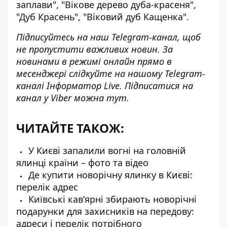
заплави", "Вікове дерево дуба-красеня",
"Дуб Красень", "Віковий дуб Кащенка".
Підписуйтесь на наш
Telegram-канал
, щоб
не пропустити важливих новин. За
новинами в режимі онлайн прямо в
месенджері слідкуйте на нашому Telegram-
каналі
Інформатор Live
. Підписатися на
канал у Viber можна
тут
.
ЧИТАЙТЕ ТАКОЖ:
У Києві запалили вогні на головній
ялинці країни – фото та відео
Де купити новорічну ялинку в Києві:
перелік адрес
Київські кавʼярні збирають новорічні
подарунки для захисників на передову:
адреси і перелік потрібного