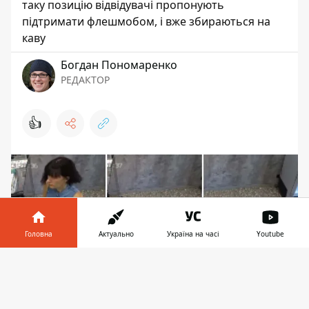
таку позицію відвідувачі пропонують
підтримати флешмобом, і вже збираються на
каву
Богдан Пономаренко
РЕДАКТОР
👍
Головна
Актуально
Україна на часі
Youtube
Інформатор у
Завантажити
телефоні
👉