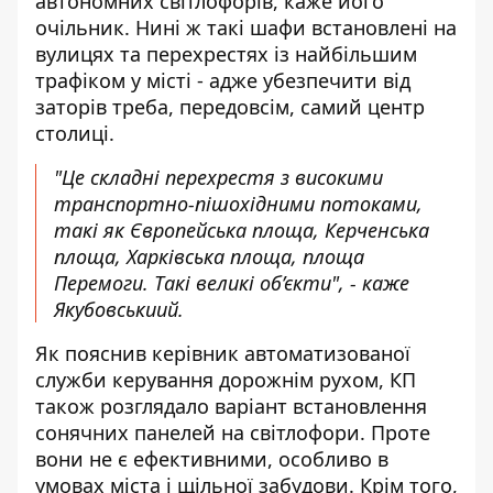
автономних світлофорів, каже його
очільник. Нині ж такі шафи встановлені на
вулицях та перехрестях із найбільшим
трафіком у місті - адже убезпечити від
заторів треба, передовсім, самий центр
столиці.
"Це складні перехрестя з високими
транспортно-пішохідними потоками,
такі як Європейська площа, Керченська
площа, Харківська площа, площа
Перемоги. Такі великі об’єкти", - каже
Якубовськиий.
Як пояснив керівник автоматизованої
служби керування дорожнім рухом, КП
також розглядало варіант встановлення
сонячних панелей на світлофори. Проте
вони не є ефективними, особливо в
умовах міста і щільної забудови. Крім того,