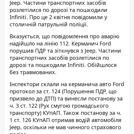
Jeep. Частини транспортних засобів
розлетілися по дорозі та пошкодили
Infiniti. Про це 2 квітня повідомили у
столичній патрульній поліції.
Вказується, що повідомлення про аварію
надійшло на лінію 112. Керманич Ford
порушив ПДР та зіткнувся з Jeep. Частини
транспортних засобів
розлетілися по
дорозі
та пошкодили Infiniti. Обійшлося
без травмованих.
Інспектори склали на керманича авто Ford
протокол за ст. 124 (Порушення ПДР, що
призвело до ДТП) та винесли постанову за
ч. 3 ст. 122 (Рух смугою громадського
транспорту) КУпАП. Також постанову за ч.
1 ст. 126 КУпАП отримав водій автомобіля
Jeep, оскільки не мав чинного страхового