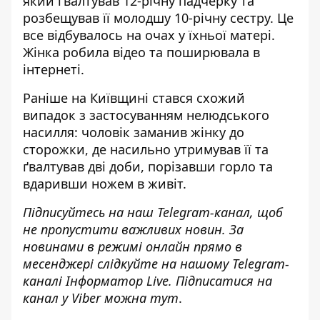
який ґвалтував 12-річну падчерку та
розбещував її молодшу 10-річну сестру. Це
все
відбувалось на очах у їхньої матері
.
Жінка робила відео та поширювала в
інтернеті.
Раніше на Київщині
стався схожий
випадок
з застосуванням нелюдського
насилля: чоловік заманив жінку до
сторожки, де насильно утримував її та
ґвалтував дві доби, порізавши горло та
вдаривши ножем в живіт.
Підписуйтесь на наш
Telegram-канал
, щоб
не пропустити важливих новин. За
новинами в режимі онлайн прямо в
месенджері слідкуйте на нашому Telegram-
каналі
Інформатор Live
. Підписатися на
канал у Viber можна
тут
.