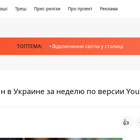
оші
Треш
Прес-релізи
Про проект
Реклама
ТОПТЕМА:
Відключення світла у столиці
н в Украине за неделю по версии Yo
👍