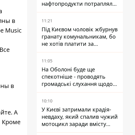
нафтопродукти потрапляли
а
до озер
пны в
11:21
Під Києвом чоловік жбурнув
e Music
гранату комунальникам, бо
не хотів платити за
 Все
квитанціями
11:05
На Оболоні буде ще
спекотніше - проводять
громадські слухання щодо
ины в
храму УГКЦ на Північній
10:10
У Києві затримали крадія-
йте. А
невдаху, який спалив чужий
. Кроме
мотоцикл заради вмісту
багажника