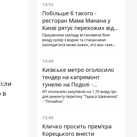
14:55
Побільше б такого -
ресторан Мама Манана у
Києві рятує перехожих від
спеки
Працівники закладу встановили біля
входу кулер з водою та стаканчики:
охолодитися може кожен, хто має таке
бажання
14:44
Київське метро оголосило
тендер на капремонт
Если
тунелю на Подолі -
триватиме майже два роки
КП оголосило закупівлю на 1,76 млрд грн
 в
для ремонту перегону "Тараса Шевченка"
- "Почайна"
13:49
Кличко просить прем'єра
Корецького внести