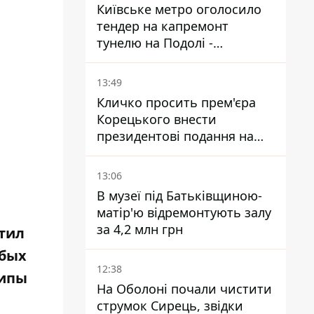
Київське метро оголосило
тендер на капремонт
тунелю на Подолі -
триватиме майже два роки
13:49
Кличко просить прем'єра
Корецького внести
президентові подання на
звільнення володаря
Троєщини Бахматова
13:06
В музеї під Батьківщиною-
матір'ю відремонтують залу
за 4,2 млн грн
тил
обых
12:38
липы
На Оболоні почали чистити
струмок Сирець, звідки