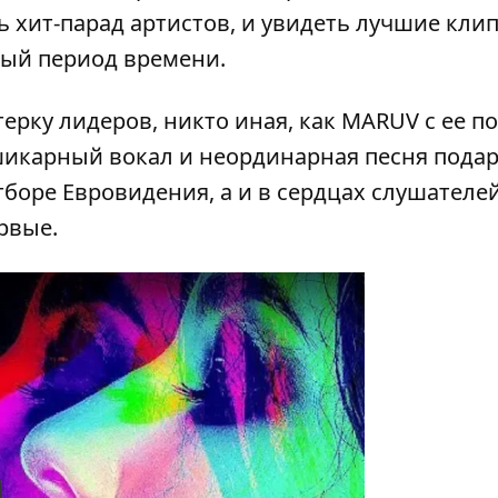
ь хит-парад артистов, и увидеть лучшие клип
ный период времени.
терку лидеров, никто иная, как
MARUV
с ее п
 шикарный вокал и неординарная песня пода
тборе Евровидения
, а и в сердцах слушателей
рвые.