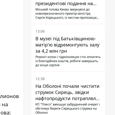
президентові подання на
звільнення володаря
Міський голова Києва звернувся до
новопризначеного прем'єр-міністра,
Троєщини Бахматова
Сергія Корецького, із листом-пропозицією
щодо звільнення голови Деснянської РДА
Максима Бахматова
13:06
В музеї під Батьківщиною-
матір'ю відремонтують залу
за 4,2 млн грн
Ремонт колон і гідроізоляцію стін оплатять
із благодійних коштів, роботи завершать
до кінця серпня
12:38
На Оболоні почали чистити
струмок Сирець, звідки
ллионов
нафтопродукти потрапляли
 на
до озер
КП "Плесо" викошує забруднений очерет і
обстежує береги Сирецького струмка на
ова:
Оболоні