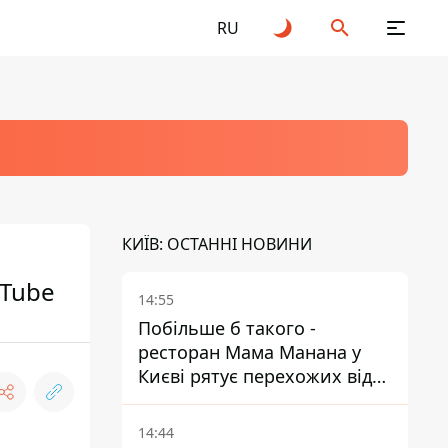
RU
КИЇВ: ОСТАННІ НОВИНИ
uTube
14:55
Побільше б такого -
ресторан Мама Манана у
Києві рятує перехожих від
спеки
14:44