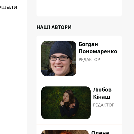
лушали
НАШІ АВТОРИ
Богдан
Пономаренко
РЕДАКТОР
Любов
Кінаш
РЕДАКТОР
Олена