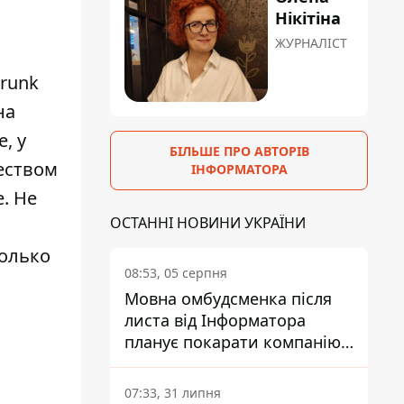
Нікітіна
ЖУРНАЛІСТ
runk
на
е
, у
БІЛЬШЕ ПРО АВТОРІВ
еством
ІНФОРМАТОРА
е
. Не
ОСТАННІ НОВИНИ УКРАЇНИ
только
08:53, 05 серпня
Мовна омбудсменка після
листа від Інформатора
планує покарати компанію-
підрядника ПриватБанку
07:33, 31 липня