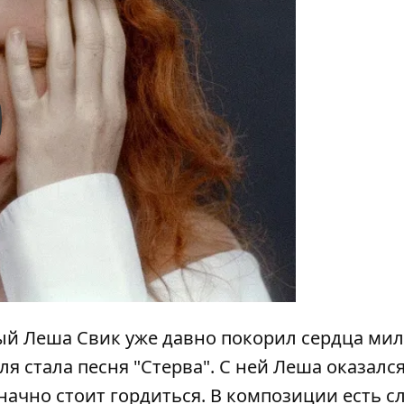
y
й Леша Свик уже давно покорил сердца ми
я стала песня "Стерва". С ней Леша оказался
начно стоит гордиться. В композиции есть сл