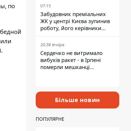
ы, по
07:15
Забудовник преміальних
ЖК у центрі Києва зупинив
роботу, його керівники
обедной
втекли з України - Bihus.info
рили
20:38 вчора
.
Сердечко не витримало
вибухів ракет - в Ірпені
померли мешканці
притулку для собак з
інвалідністю
Більше новин
ПОПУЛЯРНЕ