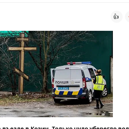
👍
а въезде в Козин. Только чудо уберегло во