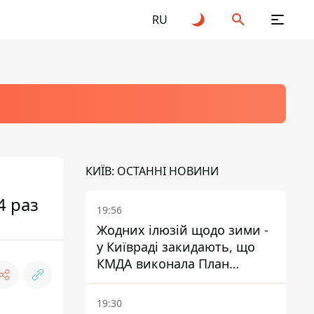
RU
КИЇВ: ОСТАННІ НОВИНИ
4 раз
19:56
Жодних ілюзій щодо зими -
у Київраді закидають, що
КМДА виконала План
стійкості на 20%
19:30