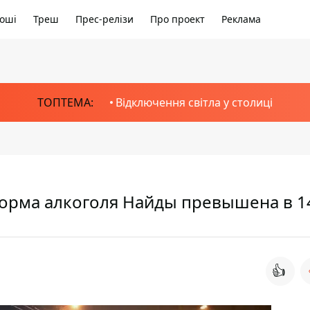
оші
Треш
Прес-релізи
Про проект
Реклама
ТОПТЕМА:
Відключення світла у столиці
норма алкоголя Найды превышена в 1
👍