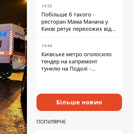
Пантелеєв
14:55
Побільше б такого -
ресторан Мама Манана у
Києві рятує перехожих від
спеки
14:44
Київське метро оголосило
тендер на капремонт
тунелю на Подолі -
триватиме майже два роки
Більше новин
ПОПУЛЯРНЕ