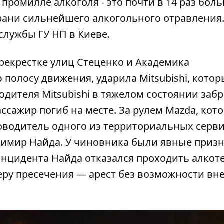
промилле алкоголя - это почти в 14 раз бол
рани сильнейшего алкогольного отравления.
службы ГУ НП в Киеве.
ерекрестке улиц Стеценко и Академика
 полосу движения, ударила Mitsubishi
, кото
одителя Mitsubishi
в тяжелом состоянии забр
пассажир погиб на месте. За рулем Mazda, кот
ководитель одного
из территориальных серв
димир Найда
. У чиновника были явные приз
инцидента Найда отказался проходить алкот
еру пресечения —
арест без возможности вн