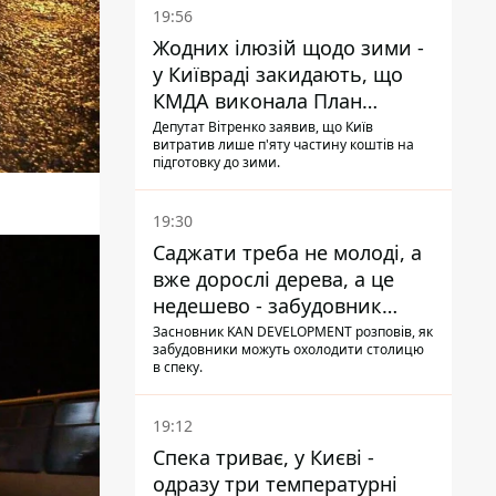
19:56
Жодних ілюзій щодо зими -
у Київраді закидають, що
КМДА виконала План
стійкості на 20%
Депутат Вітренко заявив, що Київ
витратив лише п'яту частину коштів на
підготовку до зими.
19:30
Саджати треба не молоді, а
вже дорослі дерева, а це
недешево - забудовник
Ніконов
Засновник KAN DEVELOPMENT розповів, як
забудовники можуть охолодити столицю
в спеку.
19:12
Спека триває, у Києві -
одразу три температурні