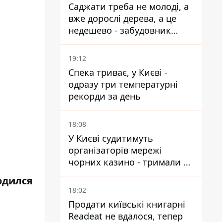
Саджати треба не молоді, а
вже дорослі дерева, а це
недешево - забудовник
Ніконов
19:12
Спека триває, у Києві -
одразу три температурні
рекорди за день
18:08
У Києві судитимуть
організаторів мережі
чорних казино - тримали 39
закладів
одился
18:02
Продати київські книгарні
Readeat не вдалося, тепер