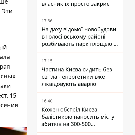
ьше
власник їх просто закриє
 Эти
17:36
На даху відомої новобудови
в Голосіївському районі
розбивають парк площею в
рый
гектар
ала
17:15
орая
Частина Києва сидить без
исных
світла - енергетики вже
ліквідовують аварію
наки
ест
. 15
16:40
есения
Кожен обстріл Києва
балістикою наносить місту
збитків на 300-500
мільйонів - Петро