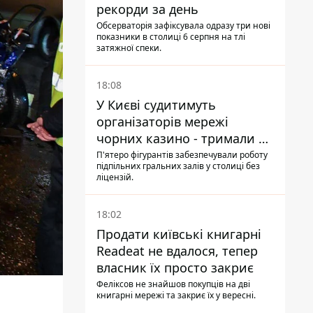
рекорди за день
Обсерваторія зафіксувала одразу три нові
показники в столиці 6 серпня на тлі
затяжної спеки.
18:08
У Києві судитимуть
організаторів мережі
чорних казино - тримали 39
закладів
П'ятеро фігурантів забезпечували роботу
підпільних гральних залів у столиці без
ліцензій.
18:02
Продати київські книгарні
Readeat не вдалося, тепер
власник їх просто закриє
Феліксов не знайшов покупців на дві
книгарні мережі та закриє їх у вересні.