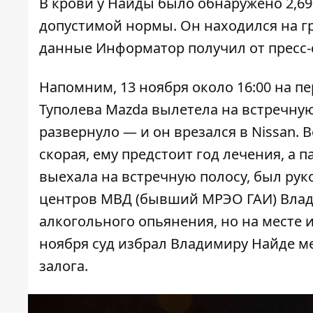
В крови у Найды было обнаружено 2,69 
допустимой нормы. Он находился на г
данные
Информатор
получил от пресс-
Напомним, 13 ноября около 16:00 на п
Туполева
Mazda вылетела на встречную
развернуло — и он врезался в Nissan.
В
скорая, ему
предстоит год лечения
, а 
выехала на встречную полосу, был ру
центров МВД (бывший МРЭО ГАИ) Вла
алкогольного опьянения, но
на месте 
ноября суд избрал Владимиру Найде м
залога
.