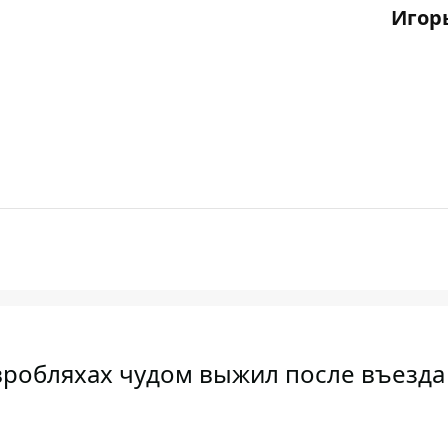
Игор
робляхах чудом выжил после въезда