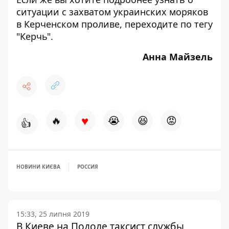
ситуации с захватом украинских моряков
в Керченском проливе, переходите по тегу
"
Керчь".
Анна Майзель
♥
🔥
😭
😆
😡
👍
НОВИНИ КИЄВА
РОССИЯ
15:33, 25 липня 2019
В Киеве на Подоле таксист службы