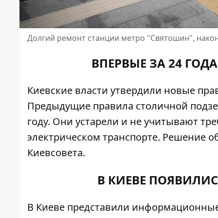
Долгий ремонт станции метро "Святошин", након
ВПЕРВЫЕ ЗА 24 ГОД
Киевские власти утвердили
новые пра
Предыдущие правила столичной подзе
году. Они устарели и не учитывают тр
электрическом транспорте. Решение о
Киевсовета.
В КИЕВЕ ПОЯВИЛИ
В Киеве
представили информационны