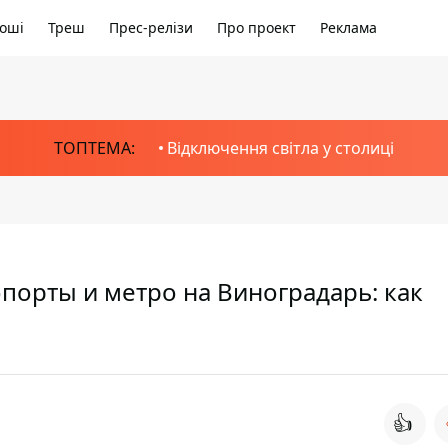
оші
Треш
Прес-релізи
Про проект
Реклама
ТОПТЕМА:
Відключення світла у столиці
порты и метро на Виноградарь: как
👍