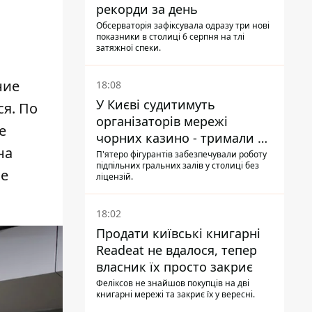
рекорди за день
Обсерваторія зафіксувала одразу три нові
показники в столиці 6 серпня на тлі
затяжної спеки.
ние
18:08
У Києві судитимуть
ся. По
організаторів мережі
е
чорних казино - тримали 39
на
закладів
П'ятеро фігурантів забезпечували роботу
підпільних гральних залів у столиці без
ые
ліцензій.
18:02
Продати київські книгарні
Readeat не вдалося, тепер
власник їх просто закриє
Феліксов не знайшов покупців на дві
книгарні мережі та закриє їх у вересні.