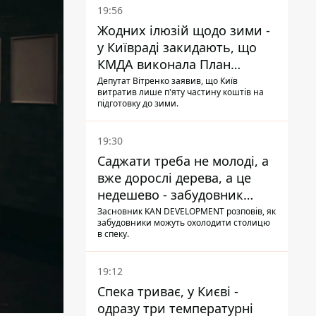
19:56
Жодних ілюзій щодо зими -
у Київраді закидають, що
КМДА виконала План
стійкості на 20%
Депутат Вітренко заявив, що Київ
витратив лише п'яту частину коштів на
підготовку до зими.
19:30
Саджати треба не молоді, а
вже дорослі дерева, а це
недешево - забудовник
Ніконов
Засновник KAN DEVELOPMENT розповів, як
забудовники можуть охолодити столицю
в спеку.
19:12
Спека триває, у Києві -
одразу три температурні