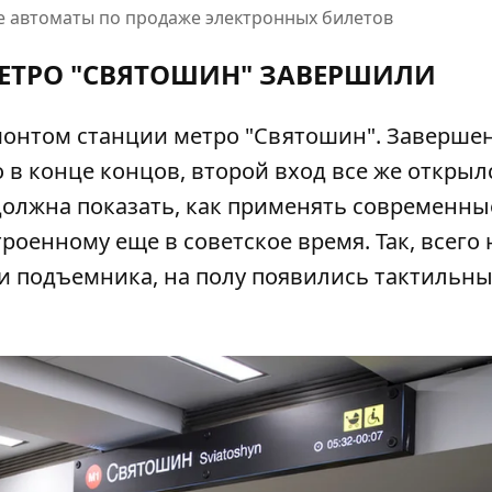
ие автоматы по продаже электронных билетов
ЕТРО "СВЯТОШИН" ЗАВЕРШИЛИ
монтом станции метро "Святошин"
. Заверше
о в конце концов, второй вход все же открыл
должна показать, как применять современны
оенному еще в советское время. Так, всего 
ри подъемника, на полу появились тактильн