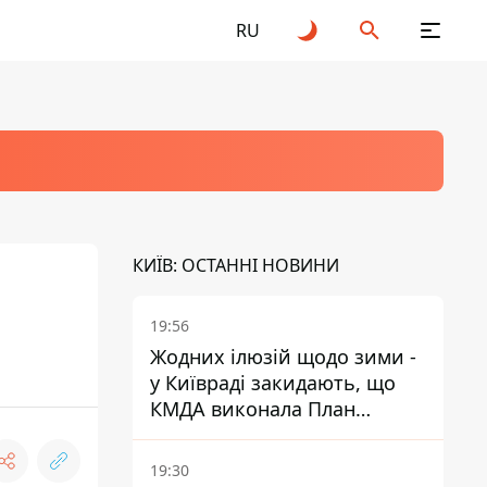
RU
КИЇВ: ОСТАННІ НОВИНИ
19:56
Жодних ілюзій щодо зими -
у Київраді закидають, що
КМДА виконала План
стійкості на 20%
19:30