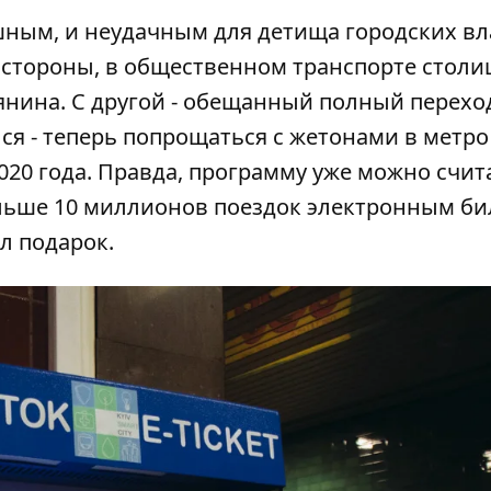
шным, и неудачным для детища городских вла
й стороны, в общественном транспорте столи
янина
. С другой - обещанный полный перехо
ся - теперь
попрощаться с жетонами
в метро
020 года
. Правда, программу уже можно счит
ольше 10 миллионов поездок электронным би
л подарок
.