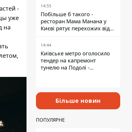
Пантелеєв
14:55
стей -
Побільше б такого -
цы уже
ресторан Мама Манана у
д на
Києві рятує перехожих від
спеки
14:44
ать
Київське метро оголосило
летом,
тендер на капремонт
тунелю на Подолі -
триватиме майже два роки
Більше новин
ПОПУЛЯРНЕ