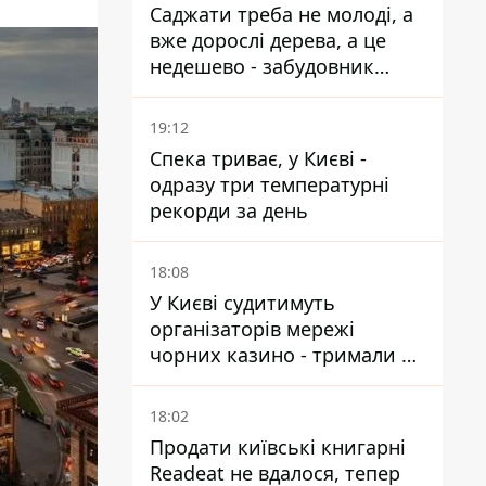
Саджати треба не молоді, а
вже дорослі дерева, а це
недешево - забудовник
Ніконов
19:12
Спека триває, у Києві -
одразу три температурні
рекорди за день
18:08
У Києві судитимуть
організаторів мережі
чорних казино - тримали 39
закладів
18:02
Продати київські книгарні
Readeat не вдалося, тепер