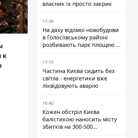
власник їх просто закриє
17:36
На даху відомої новобудови
в Голосіївському районі
розбивають парк площею в
ы
гектар
 к
17:15
е
Частина Києва сидить без
світла - енергетики вже
ліквідовують аварію
16:40
Кожен обстріл Києва
балістикою наносить місту
збитків на 300-500
мільйонів - Петро