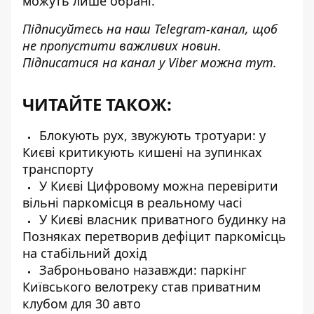
можуть лише обрані.
Підписуйтесь на наш
Telegram-канал
, щоб
не пропустити важливих новин.
Підписатися на канал у Viber можна
тут
.
ЧИТАЙТЕ ТАКОЖ:
Блокують рух, звужують тротуари: у
Києві критикують кишені на зупинках
транспорту
У Києві Цифровому можна перевірити
вільні паркомісця в реальному часі
У Києві власник приватного будинку на
Позняках перетворив дефіцит паркомісць
на стабільний дохід
Заброньовано назавжди: паркінг
Київського велотреку став приватним
клубом для 30 авто