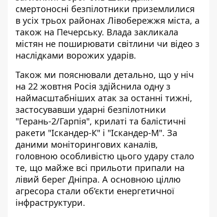
смертоносні безпілотники приземлилися
в усіх трьох районах Лівобережжя міста, а
також на Печерську. Влада закликала
містян не поширювати світлини чи відео з
наслідками ворожих ударів.
Також ми пояснювали детально, що у ніч
на 22 жовтня
Росія здійснила одну з
наймасштабніших атак
за останні тижні,
застосувавши ударні безпілотники
"Герань-2/Гарпія", крилаті та балістичні
ракети "Іскандер-К" і "Іскандер-М". За
даними моніторингових каналів,
головною особливістю цього удару стало
те, що майже всі прильоти припали на
лівий берег Дніпра. А основною ціллю
агресора стали об’єкти енергетичної
інфраструктури.