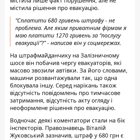
містила лише факт порушення, але не
містила рішення про евакуацію.
“Сплатити 680 гривень штрафу - не
проблема. Але яким приватним фірмам я
маю платити 1270 гривень за “послугу
евакуації”?” - написав він у соцмережах.
На штрафмайданчику на Залізничному
шосе він побачив чергу евакуаторів, які
масово звозили автівки. За його словами,
машини розвантажували так, що одна
блокувала іншу. Серед нарікань також
відсутність повідомлень про тимчасове
затримання, відсутність акту огляду і
неоформлене рішення про евакуацію.
Водночас деякі коментатори стали на бік
інспекторів. Правознавець Віталій
Жуковський зазначив, штраф у 680 грн є