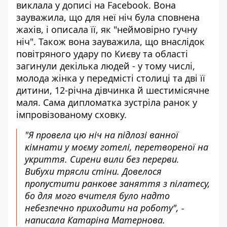
виклала у дописі на Facebook
. Вона
зауважила, що для неї ніч була сповнена
жахів, і описала її, як "неймовірно гучну
ніч". Також вона зауважила, що внаслідок
повітряного удару по Києву та області
загинули декілька людей - у тому числі,
молода жінка у передмісті столиці та дві її
дитини, 12-річна дівчинка й шестимісячне
маля. Сама дипломатка зустріла ранок у
імпровізованому сховку.
"Я провела цю ніч на підлозі ванної
кімнати у моєму готелі, перетвореної на
укриття. Сирени вили без перерви.
Вибухи трясли стіни. Довелося
пропустити ранкове заняття з пілатесу,
бо для мого вчителя було надто
небезпечно приходити на роботу", -
написала Катаріна Матернова.