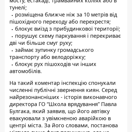
мосту, естакаді, трамвайних коліях або в
тунелі;
розміщена ближче ніж за 10 метрів від
пішохідного переходу або перехрестя;
блокує виїзд з прибудинкової території;
порушує схему паркування і перекриває
дві чи більше смуг руху;
займає зупинку громадського
транспорту або велодоріжку;
блокує рух пішоходів чи інших
автомобілів.
На такий коментар інспекцію спонукали
численні публічні звернення киян. Серед
найрезонансніших - історія виконавчого
директора ГО “Школа врядування” Павла
Булгака, який заявив, що його автівку
евакуювали з увімкненою аварійкою в
центрі міста. За його словами, постанова