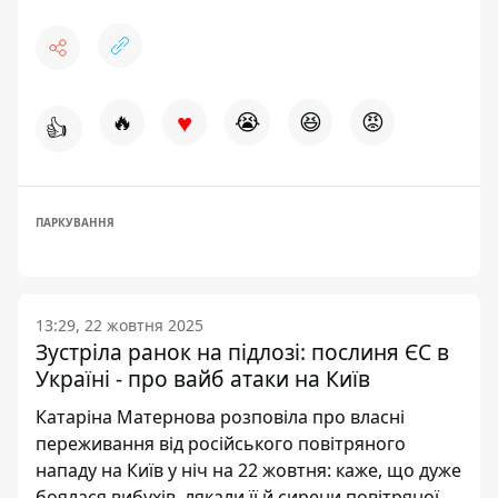
♥
🔥
😭
😆
😡
👍
ПАРКУВАННЯ
13:29, 22 жовтня 2025
Зустріла ранок на підлозі: послиня ЄС в
Україні - про вайб атаки на Київ
Катаріна Матернова розповіла про власні
переживання від російського повітряного
нападу на Київ у ніч на 22 жовтня: каже, що дуже
боялася вибухів, лякали її й сирени повітряної