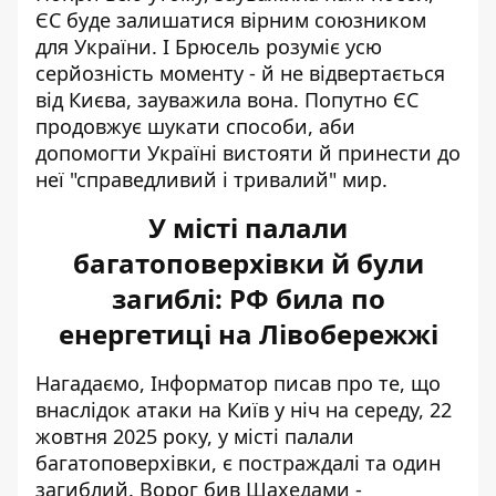
ЄС буде залишатися вірним союзником
для України. І Брюсель розуміє усю
серйозність моменту - й не відвертається
від Києва, зауважила вона. Попутно ЄС
продовжує шукати способи, аби
допомогти Україні вистояти й принести до
неї "справедливий і тривалий" мир.
У місті палали
багатоповерхівки й були
загиблі: РФ била по
енергетиці на Лівобережжі
Нагадаємо, Інформатор писав про те, що
внаслідок атаки на Київ у ніч на середу, 22
жовтня 2025 року,
у місті палали
багатоповерхівки
, є постраждалі та один
загиблий. Ворог бив Шахедами -