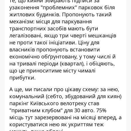
те, що кияни збирають підписи за
узаконення "проблемних" парковок
біля
житлових будинків. Пропонують такий
механізм: місця для паркування
транспортних засобів мають бути
легалізовані, якщо три чверті мешканців
не проти такої ініціативи. Ціну для
власників пропонують встановити
економічно обґрунтовану, у тому числі й
на тривалі періоди (квартал), і обіцяють,
що це приноситиме місту чималі
прибутки.
А ще, ми писали про цікаву схему: за нею,
комунальний (себто, збудований для киян)
паркінг Київського велотреку став
"приватним клубом"
для 30 авто. 75%
місць тут зарезервовані на місяці вперед, а
користуватися нею як укриттям теж