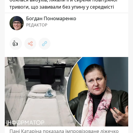
тривоги, що завивали без упину у середмісті
Богдан Пономаренко
РЕДАКТОР
👍
Пані Катаріна показала імпровізоване ліжечко