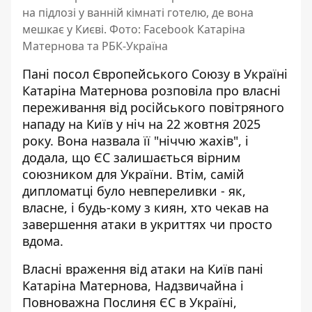
на підлозі у ванній кімнаті готелю, де вона
мешкає у Києві. Фото: Facebook Катаріна
Матернова та РБК-Україна
Пані посол Європейського Союзу в Україні
Катаріна Матернова розповіла про власні
переживання від російського повітряного
нападу на Київ у ніч на 22 жовтня 2025
року. Вона
назвала її "ніччю жахів"
, і
додала, що ЄС залишається вірним
союзником для України. Втім, самій
дипломатці було невпереливки - як,
власне, і будь-кому з киян, хто чекав на
завершення атаки в укриттях чи просто
вдома.
Власні враження від атаки на Київ пані
Катаріна Матернова, Надзвичайна і
Повноважна Послиня ЄС в Україні,