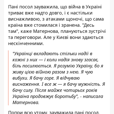
Пані посол зауважила, що війна в Україні
триває вже надто довго, і є настільки
виснажливою, з атаками щоночі, що сама
країна вже стомилася і зранена. "Десь
там", каже Матернова, плануються зустрічі
та переговори. Але у Києві вони здаються
нескінченними.
"Українці вкладають стільки надії в
кожні з них — і коли надія знову згасає,
біль посилюється. Я розумію Україну, бо я
живу цією війною разом з нею. Я чую
вибухи. Я бачу горе. Я відчуваю
виснаження. І все ж — я бачу мужність. Я
бачу силу. Після майже чотирьох років
Україна продовжує боротьбу", - написала
Матернова.
Попри всю утому, зауважила пані посол,