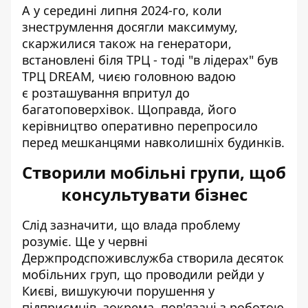
А у середині липня 2024-го, коли
знеструмлення досягли максимуму,
скаржилися також на генератори,
встановлені біля ТРЦ -
тоді "в лідерах" був
ТРЦ DREAM
, чиєю головною вадою
є розташування впритул до
багатоповерхівок. Щоправда, його
керівництво оперативно перепросило
перед мешканцями навколишніх будинків.
Створили мобільні групи, щоб
консультувати бізнес
Слід зазначити, що влада проблему
розуміє. Ще у червні
Держпродспоживслужба
створила десяток
мобільних груп
, що проводили рейди у
Києві, вишукуючи порушення у
підприємців, зокрема, пов'язані з роботою