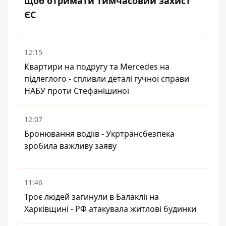
щоб отримати тимчасовий захист
ЄС
12:15
Квартири на подругу та Mercedes на
підлеглого - спливли деталі гучної справи
НАБУ проти Стефанішиної
12:07
Бронювання водіїв - Укртрансбезпека
зробила важливу заяву
11:46
Троє людей загинули в Балаклії на
Харківщині - РФ атакувала житлові будинки