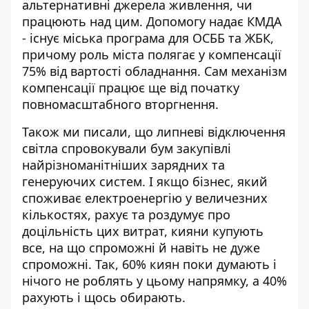
альтернативні джерела живлення, чи
працюють над цим. Допомогу надає КМДА
- існує міська програма для ОСББ та ЖБК,
причому роль міста полягає у компенсації
75% від вартості обладнання. Сам механізм
компенсації працює ще від початку
повномасштабного вторгнення.
Також ми писали, що липневі відключення
світла спровокували
бум закупівлі
найрізноманітніших зарядних та
генеруючих систем
. І якщо бізнес, який
споживає електроенергію у величезних
кількостях, рахує та роздумує про
доцільність цих витрат, кияни купують
все, на що спроможні й навіть не дуже
спроможні. Так, 60% киян поки думають і
нічого не роблять у цьому напрямку, а 40%
рахують і щось обирають.