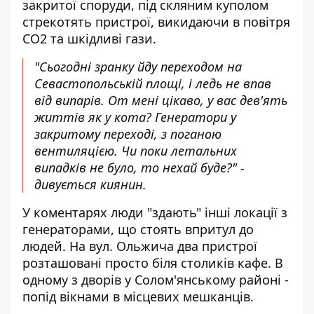
закритої споруди, під скляним куполом
стрекотять пристрої, викидаючи в повітря
CO2 та шкідливі гази.
"Сьогодні зранку йду переходом на
Севастопольській площі, і ледь не впав
від випарів. От мені цікаво, у вас дев'ять
життів як у кота? Генератори у
закритому переході, з поганою
вентиляцією. Чи поки летальних
випадків не було, то нехай буде?" -
дивується киянин.
У коментарях люди "здають" інші локації з
генераторами, що стоять впритул до
людей. На вул. Ольжича два пристрої
розташовані просто біля столиків кафе. В
одному з дворів у Солом'янському районі -
попід вікнами в місцевих мешканців.