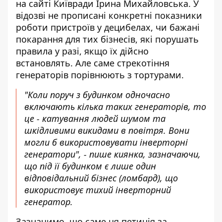
на сайті Київради Ірина Михайловська. У
відозві не прописані конкретні показники
роботи пристроїв у децибелах, чи бажані
покарання для тих бізнесів, які порушать
правила у разі, якщо їх дійсно
встановлять. Але саме стрекотіння
генераторів порівнюють з тортурами.
"Коли поруч з будинком одночасно
включають кілька таких генераторів, то
це - катування людей шумом та
шкідливими викидами в повітря. Вони
могли б використовувати інверторні
генератори", - пише киянка, зазначаючи,
що під її будинком є лише один
відповідальний бізнес (ломбард), що
використовує тихий інверторний
генератор.
Зазначимо, що саме ця петиція за