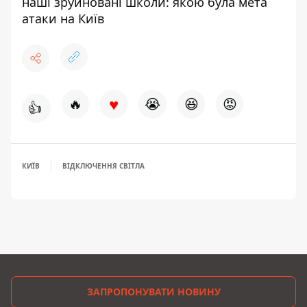
наші зруйновані школи: якою була мета
атаки на Київ
♥
🔥
😭
😆
😡
👍
КИЇВ
ВІДКЛЮЧЕННЯ СВІТЛА
ЗАПРОПОНУВАТИ НОВИНУ