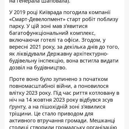
на Генерала Шаповала).
У 2019 році Київрада погодила компанії
«Смарт-Девелопмент» старт робіт поблизу
парку. У цій зоні мав з’явитися
багатофункціональний комплекс,
включаючи готелі та офіси. Згодом,
у
вересні 2021 року,
за декілька днів до того,
як ліквідували Державну архітектурно-
будівельну інспекцію, вона встигла видати
дозвіл на будівництво.
Проте воно було зупинено з початком
повномасштабної війни, а поновилося
влітку 2023 року. Під час риття котловану в
ніч на 14 жовтня 2023 року відбувся зсув
ґрунту, а на пішохідній зоні з’явилися
тріщини. Це стало приводом для
активного втручання громади. Мешканці
столиці створили громадську організацію