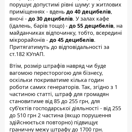
порушує допустимі рівні шуму: у житлових
приміщеннях - вдень
до 40 децибелів
,
вночі -
до 30 децибелів
. У залах кафе
(їдалень, барів тощо) -
до 55 децибелів
, на
майданчиках відпочинку, тобто, всередині
мікрорайонів -
до 45 децибелів
.
Притягатимуть до відповідальності за
ст.182 КУпАП.
Втім, розмір штрафів навряд чи буде
вагомою пересторогою для бізнесу,
оскільки покриватиме кілька годин
роботи самих генераторів. Так, згідно з 1
частиною статті, штраф для громадян
становитиме від 85 до 255 грн, для
суб'єктів господарської діяльності - від 255
до 510 грн 2 частина (якщо порушення
здійснюється повторно) підвищує
граничну межу штрафу до 1700 грн.