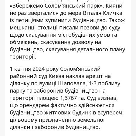
«
Збережемо Солом'янський парк
». Кияни
не раз зверталися до мера Віталія Кличка
із петиціями зупинити будівництво. Також
мешканці столиці писали позови до суду
щодо скасування містобудівних умов та
обмежень, скасування дозволу на
будівництво, скасування детального плану
території.
1 квітня 2024 року
Солом’янський
районний суд Києва наклав арешт
на
ділянку по вулиці Шаповала, 1-3 поблизу
парку та заборонив будівництво на
території площею 1,3767 га. Суд визнав,
що орендарем фактично здійснюється
будівництво житлових будинків всупереч
цільовому призначенню земельної
ділянки і заборонив будівництво.