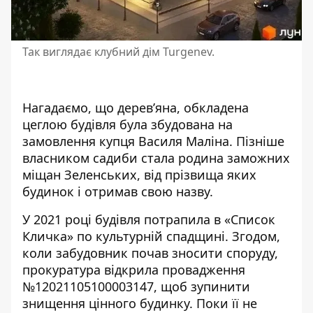
Так виглядає клубний дім Turgenev.
Нагадаємо, що дерев’яна, обкладена
цеглою будівля була збудована на
замовлення купця Василя Маліна. Пізніше
власником садиби стала родина заможних
міщан Зеленських, від прізвища яких
будинок і отримав свою назву.
У 2021 році будівля потрапила в «Список
Кличка» по культурній спадщині. Згодом,
коли забудовник почав зносити споруду,
прокуратура відкрила провадження
№12021105100003147, щоб зупинити
знищення цінного будинку. Поки її не