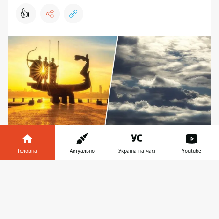
👍
Головна
Актуально
Україна на часі
Youtube
Київ, погода
Інформатор у
Завантажити
Синоптики поділилися детальним
телефоні
👉
прогнозом погоди на п'ятницю, 17 травня.
В Укргідрометцентрі попередили, що
в
Київській області та в столиці
очікується