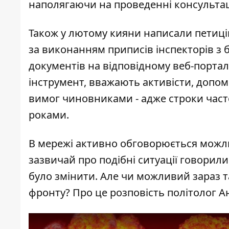
наполягаючи на проведенні консультац
Також у лютому кияни написали петиці
за
виконанням приписів інспекторів з 
документів на відповідному веб-портал
інструмент, вважають активісти, доп
вимог чиновниками - адже строки част
роками.
В мережі активно обговорюється можлив
зазвичай про подібні ситуації говорили
було змінити. Але чи можливий зараз 
фронту? Про це розповість політолог 