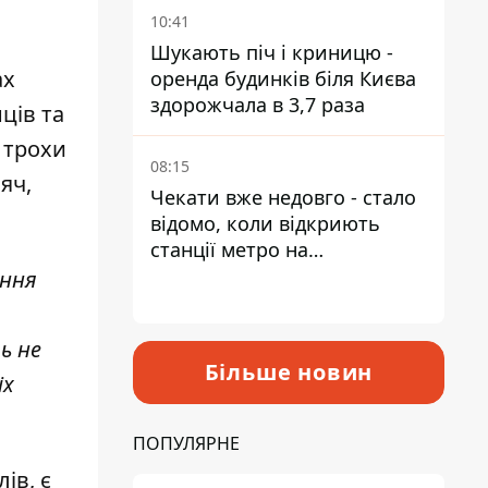
10:41
Шукають піч і криницю -
ах
оренда будинків біля Києва
здорожчала в 3,7 раза
ців та
за трохи
08:15
яч,
Чекати вже недовго - стало
відомо, коли відкриють
станції метро на
Виноградарі
ення
ь не
Більше новин
іх
ПОПУЛЯРНЕ
ів, є