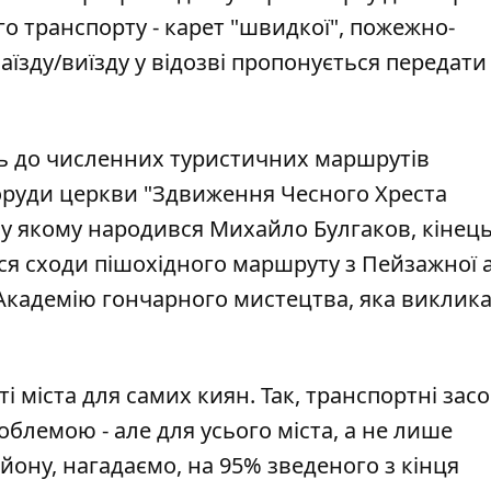
о транспорту - карет "швидкої", пожежно-
аїзду/виїзду у відозві пропонується передат
ь до численних туристичних маршрутів
поруди церкви "Здвиження Чесного Хреста
 у якому народився Михайло Булгаков, кінец
ся сходи пішохідного маршруту з Пейзажної а
 Академію гончарного мистецтва
, яка виклик
 міста для самих киян. Так, транспортні засо
лемою - але для усього міста, а не лише
ону, нагадаємо, на 95% зведеного з кінця