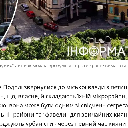
чужих" автівок можна зрозуміти - проте краще вимагати 
Подолі звернулися до міської влади з петиці
, що, власне, й складають їхній мікрорайон,
ною
: вона може бути одним зі свідчень сегрега
льні" райони та "фавели" для звичайних киян.
ерджують урбаністи - через певний час кияни 