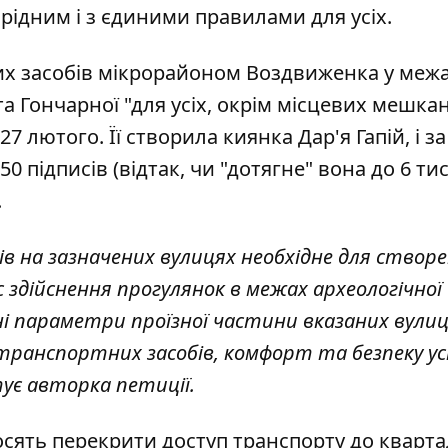
орідним і з єдиними правилами для усіх.
их засобів мікрорайоном Воздвиженка у меж
а Гончарної "для усіх, окрім місцевих мешкан
27 лютого. Її
створила киянка Дар'я Гапій
, і 
0 підписів (відтак, чи "дотягне" вона до 6 тис
.
в на зазначених вулицях необхідне для створ
с здійснення прогулянок в межах археологічної
ні параметри проїзної частини вказаних вулиц
транспортних засобів, комфорт та безпеку ус
тує авторка петиції.
сять перекрити доступ транспорту до квартал