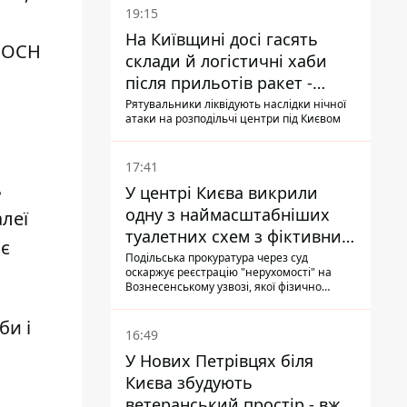
19:15
На Київщині досі гасять
и ОСН
склади й логістичні хаби
після прильотів ракет -
ДСНС
Рятувальники ліквідують наслідки нічної
атаки на розподільчі центри під Києвом
17:41
ь
У центрі Києва викрили
одну з наймасштабніших
леї
туалетних схем з фіктивним
ає
будинком
Подільська прокуратура через суд
оскаржує реєстрацію "нерухомості" на
Вознесенському узвозі, якої фізично
ніколи не існувало: під неї, ймовірно,
планували пізніше отримати "в
би і
обслуговування" земельну ділянку
16:49
У Нових Петрівцях біля
Києва збудують
ветеранський простір - вже