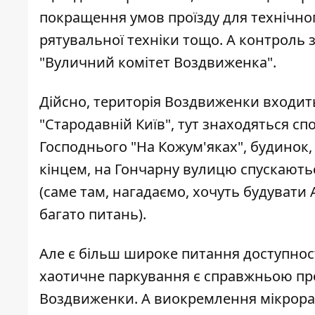
покращення умов проїзду для технічног
рятувальної техніки тощо. А контроль з
"Вуличний комітет Воздвиженка".
Дійсно, територія Воздвиженки входит
"Стародавній Київ", тут знаходяться с
Господнього "На Кожум'яках", будинок,
кінцем, на Гончарну вулицю спускають
(саме там, нагадаємо,
хочуть будувати
багато питань).
Але є більш широке питання доступності
хаотичне паркування є справжньою проб
Воздвиженки. А виокремлення мікрорай