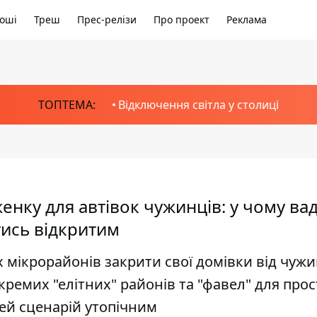
оші
Треш
Прес-релізи
Про проект
Реклама
ТОПТЕМА:
Відключення світла у столиці
нку для автівок чужинців: у чому ва
атись відкритим
 мікрорайонів закрити свої домівки від чужи
окремих "елітних" районів та "фавел" для про
ей сценарій утопічним