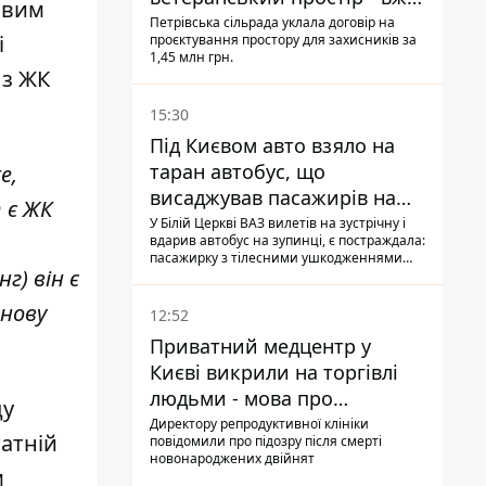
овим
знайшли проєктанта
Петрівська сільрада уклала договір на
і
проєктування простору для захисників за
1,45 млн грн.
 з ЖК
15:30
Під Києвом авто взяло на
таран автобус, що
е,
висаджував пасажирів на
 є ЖК
зупинці - пасажирка в
У Білій Церкві ВАЗ вилетів на зустрічну і
вдарив автобус на зупинці, є постраждала:
лікарні
пасажирку з тілесними ушкодженнями
г) він є
забрали на "швидкій" до лікарні
знову
12:52
Приватний медцентр у
Києві викрили на торгівлі
людьми - мова про
ду
сурогатне материнство
Директору репродуктивної клініки
татній
повідомили про підозру після смерті
новонароджених двійнят
м