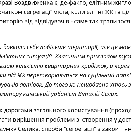
аразі Воздвиженка є, де-факто, елітним житл
тком сегрегації міста, коли елітні ЖК та ціл
торію від відвідувачів - саме так трапилося
 довкола себе побільше території, але це мож
фліктних ситуацій. Класичним прикладом тут
льшою кількістю квартирних крадіжок, а через
ки під ЖК перетворюються на суцільний паркін
ачів автівок. До того ж, нещодавно хтось 
орматору київський урбаніст Віталій Селик.
вок дорогами загального користування (прохо
гати вирішення проблеми зі створення у дос
думку Селика, спроби "сегрегації" з закриття