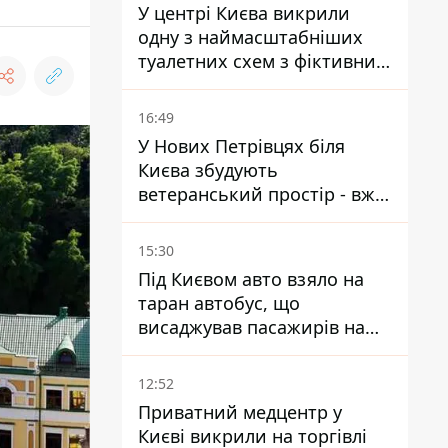
У центрі Києва викрили
одну з наймасштабніших
туалетних схем з фіктивним
будинком
16:49
У Нових Петрівцях біля
Києва збудують
ветеранський простір - вже
знайшли проєктанта
15:30
Під Києвом авто взяло на
таран автобус, що
висаджував пасажирів на
зупинці - пасажирка в
лікарні
12:52
Приватний медцентр у
Києві викрили на торгівлі