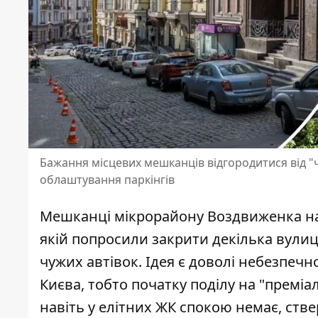
Бажання місцевих мешканців відгородитися від "
облаштування паркінгів
Мешканці мікрорайону Воздвиженка на 
якій попросили закрити декілька вулиць
чужих автівок.
Ідея є доволі небезпеч
Києва, тобто початку поділу на "преміа
навіть у елітних ЖК спокою немає, ств