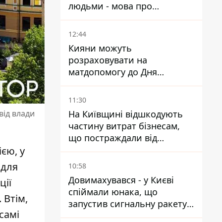
людьми - мова про
сурогатне материнство
12:44
Кияни можуть
розраховувати на
матдопомогу до Дня
незалежності - кому її
дадуть
11:30
На Київщині відшкодують
від влади
частину витрат бізнесам,
що постраждали від
прильотів ракет
єю, у
 для
10:58
Довимахувався - у Києві
ції
спіймали юнака, що
 Втім,
запустив сигнальну ракету,
самі
аби потішити дівчат