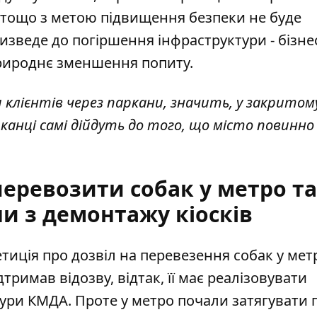
у тощо з метою підвищення безпеки не буде
зведе до погіршення інфраструктури - бізнес
природнє зменшення попиту.
 клієнтів через паркани, значить, у закритом
канці самі дійдуть до того, що місто повинно
перевозити собак у метро та
и з демонтажу кіосків
етиція про
дозвіл на перевезення собак у мет
тримав відозву, відтак, її має реалізовувати
ури КМДА. Проте у метро почали затягувати 