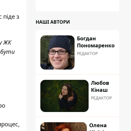
 піде з
НАШІ АВТОРИ
Богдан
у ЖК
Пономаренко
 бути
РЕДАКТОР
Любов
Кінаш
РЕДАКТОР
ро
процес,
Олена