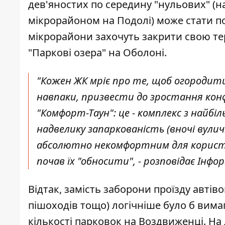
дев'яностих по середину "нульових" (н
мікрорайоном на Подолі) може стати поча
мікрорайони захочуть закрити свою тери
"Паркові озера" на Оболоні.
"Кожен ЖК мріє про те, щоб огородити
навпаки, призвести до зростання кон
"Комфорт-Таун": це - комплекс з найбі
надвелику запаркованість (вночі вулич
абсолютно некомфортним для користув
почав їх "обносити", - розповідає Інф
Відтак, замість заборони проїзду авті
пішоходів тощо) логічніше було б вима
кількості парковок на Воздвиженці. На 