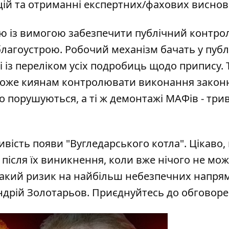
ій та отриманні експертних/фахових висновк
ю із вимогою забезпечити публічний контро
благоустрою
. Робочий механізм бачать у публі
і із переліком усіх подробиць щодо припису. 
оможе киянам контролювати виконання закон
о порушуються, а ті ж демонтажі МАФів - три
ість появи "Вугледарського котла". Цікаво,
 після їх виникнення, коли вже нічого не мо
такий ризик на найбільш небезпечних напря
Андрій Золотарьов. Приєднуйтесь до обговоре