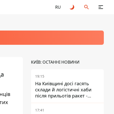
RU
КИЇВ: ОСТАННІ НОВИНИ
да
19:15
На Київщині досі гасять
склади й логістичні хаби
нців
після прильотів ракет -
стих
ДСНС
17:41