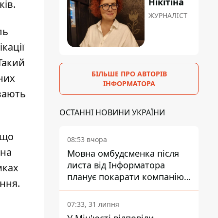
Нікітіна
ів.
ЖУРНАЛІСТ
ль
кації
Такий
БІЛЬШЕ ПРО АВТОРІВ
них
ІНФОРМАТОРА
вають
ОСТАННІ НОВИНИ УКРАЇНИ
 що
08:53 вчора
жна
Мовна омбудсменка після
листа від Інформатора
мках
планує покарати компанію-
ння.
підрядника ПриватБанку
07:33, 31 липня