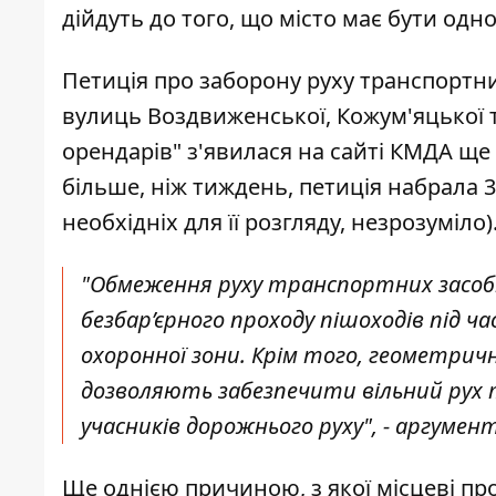
дійдуть до того, що місто має бути одн
Петиція про заборону руху транспортн
вулиць Воздвиженської, Кожум'яцької т
орендарів" з'явилася на сайті КМДА ще 
більше, ніж тиждень, петиція набрала 35
необхідніх для її розгляду, незрозуміло)
"Обмеження руху транспортних засобі
безбар’єрного проходу пішоходів під ча
охоронної зони. Крім того, геометрич
дозволяють забезпечити вільний рух 
учасників дорожнього руху", - аргумен
Ще однією причиною, з якої місцеві про