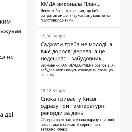
КМДА виконала План
стійкості на 20%
Депутат Вітренко заявив, що Київ
витратив лише п'яту частину коштів на
жим
підготовку до зими.
довжував
19:30 вчора
Саджати треба не молоді, а
вже дорослі дерева, а це
ся на
недешево - забудовник
Ніконов
Засновник KAN DEVELOPMENT розповів, як
забудовники можуть охолодити столицю
в спеку.
19:12 вчора
Спека триває, у Києві -
одразу три температурні
рекорди за день
а дві
Обсерваторія зафіксувала одразу три нові
показники в столиці 6 серпня на тлі
затяжної спеки.