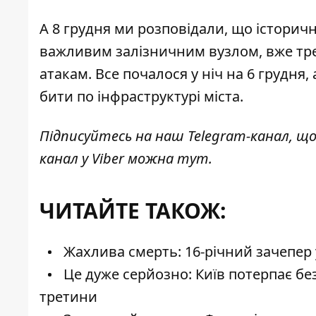
А 8 грудня ми розповідали, що історичн
важливим залізничним вузлом,
вже тр
атакам. Все почалося у ніч на 6 грудня,
бити по інфраструктурі міста.
Підписуйтесь на наш
Telegram-канал
, щ
канал у Viber можна
тут
.
ЧИТАЙТЕ ТАКОЖ:
Жахлива смерть: 16-річний зачепер 
Це дуже серйозно: Київ потерпає без
третини