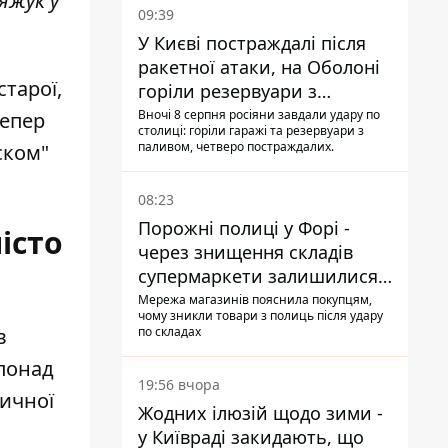
яжук у
09:39
У Києві постраждалі після
ракетної атаки, на Оболоні
старої,
горіли резервуари з
паливом
Вночі 8 серпня росіяни завдали удару по
тепер
столиці: горіли гаражі та резервуари з
паливом, четверо постраждалих.
ском"
08:23
Порожні полиці у Форі -
істо
через знищення складів
супермаркети залишилися
без асортименту
Мережа магазинів пояснила покупцям,
чому зникли товари з полиць після удару
по складах
в
понад
19:56 вчора
тичної
Жодних ілюзій щодо зими -
у Київраді закидають, що