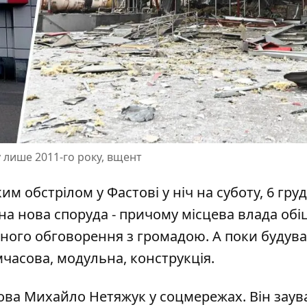
 лише 2011-го року, вщент
м обстрілом у Фастові у ніч на суботу, 6 гру
на нова споруда
- причому місцева влада обі
чного обговорення з громадою. А поки будув
мчасова, модульна, конструкція.
това
Михайло Нетяжук у соцмережах
. Він зау