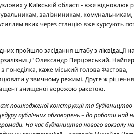
вузлових у Київській області - вже відновлює 
рятувальникам, залізниникам, комунальникам,
усиллям яких через станцію вже курсують по
ідних пройшло засідання штабу з ліквідації на
Укрзалізниці" Олександр Перцовський. Найпе
 з понеділка, каже міський голова Фастова,
ацювати у звичному режимі. Друге ж рішення
, вщент знищеної ворожою ракетою.
аж пошкодженої конструкції та будівництво 
цедуру публічних обговорень – до роботи над 
громади. На час будівництва нового вокзалу на