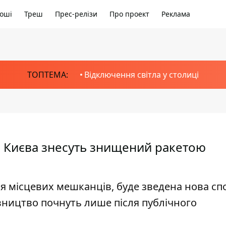
оші
Треш
Прес-релізи
Про проект
Реклама
ТОПТЕМА:
Відключення світла у столиці
іля Києва знесуть знищений ракетою
ня місцевих мешканців, буде зведена нова сп
вництво почнуть лише після публічного