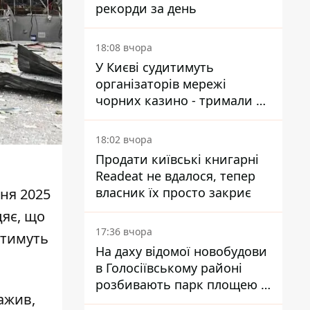
рекорди за день
18:08 вчора
У Києві судитимуть
організаторів мережі
чорних казино - тримали 39
закладів
18:02 вчора
Продати київські книгарні
Readeat не вдалося, тепер
власник їх просто закриє
дня 2025
цяє, що
17:36 вчора
атимуть
На даху відомої новобудови
в Голосіївському районі
розбивають парк площею в
важив,
гектар