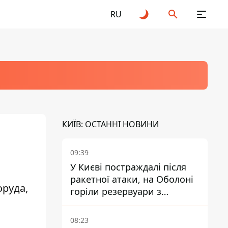
RU
КИЇВ: ОСТАННІ НОВИНИ
09:39
У Києві постраждалі після
ракетної атаки, на Оболоні
оруда,
горіли резервуари з
паливом
08:23