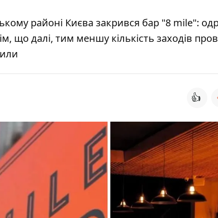
ькому районі Києва закрився бар "8 mile": од
тім, що далі, тим меншу кількість заходів пр
рили
👍