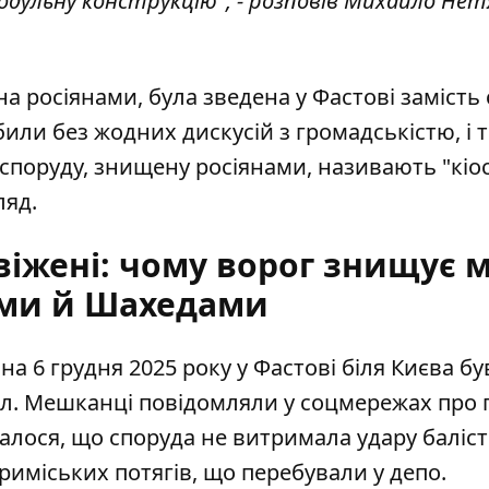
ульну конструкцію", - розповів Михайло Нет
 росіянами, була зведена у Фастові замість 
робили без жодних дискусій з громадськістю, і 
споруду, знищену росіянами, називають "кіо
ляд.
віжені: чому ворог знищує м
ми й Шахедами
на 6 грудня 2025 року у Фастові біля Києва бу
ал
. Мешканці повідомляли у соцмережах про 
валося, що споруда не витримала удару баліс
риміських потягів, що перебували у депо.