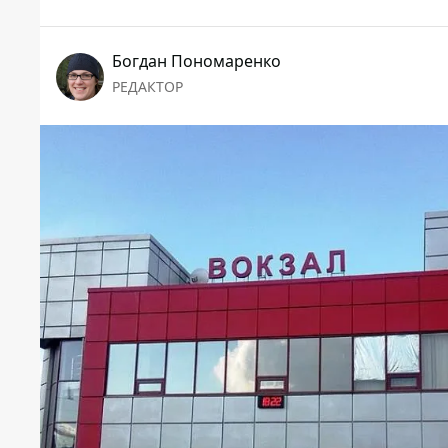
Богдан Пономаренко
РЕДАКТОР