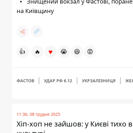
Знищений вокзал у Фастові, поранен
на Київщину
♥
👍
🔥
😭
😆
😡
ФАСТОВ
УДАР РФ 6.12
УКРЗАЛІЗНИЦЯ
ЖЕ
11:36, 08 грудня 2025
Хіп-хоп не зайшов: у Києві тихо