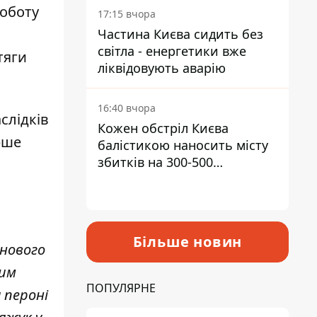
роботу
17:15 вчора
Частина Києва сидить без
світла - енергетики вже
тяги
ліквідовують аварію
16:40 вчора
слідків
Кожен обстріл Києва
рше
балістикою наносить місту
збитків на 300-500
мільйонів - Петро
Пантелеєв
Більше новин
нового
ним
ПОПУЛЯРНЕ
 пероні