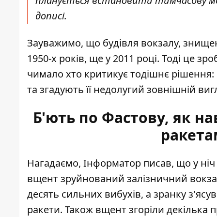
планується встановити тимчасову мод
дописі.
Зауважимо, що будівля вокзалу, знищена
1950-х років, ще у 2011 році. Тоді це з
чимало хто критикує тодішнє рішення: 
та згадують її недолугий зовнішній виг
Б'ють по Фастову, як на
ракета
Нагадаємо, Інформатор писав, що у ніч 
вщент зруйнований залізничний вокз
десять сильних вибухів, а зранку з'ясу
ракети. Також вщент згоріли декілька п