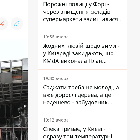
Порожні полиці у Форі -
через знищення складів
супермаркети залишилися
без асортименту
19:56 вчора
Жодних ілюзій щодо зими -
у Київраді закидають, що
КМДА виконала План
стійкості на 20%
19:30 вчора
Саджати треба не молоді, а
вже дорослі дерева, а це
недешево - забудовник
Ніконов
19:12 вчора
Спека триває, у Києві -
одразу три температурні