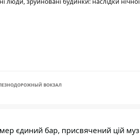
і люди, зруйновані будинки: наслідки нічної
ЛЕЗНОДОРОЖНЫЙ ВОКЗАЛ
 вмер єдиний бар, присвячений цій му