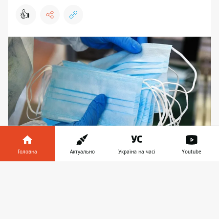
👍
Головна
Актуально
Україна на часі
Youtube
Чтобы обеспечить украинцев
Інформатор у
средствами индивидуальной защиты в
Завантажити
телефоні
👉
период эпидемии и карантина
представительство корпорации АТБ в
Китае установило отношения с