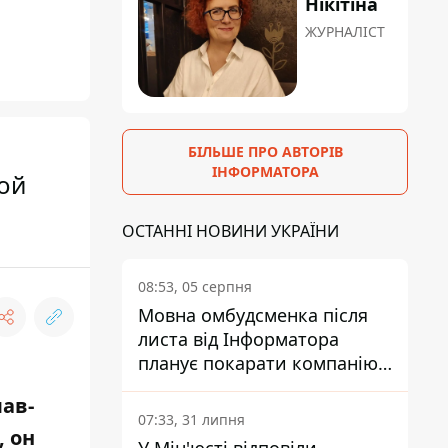
Нікітіна
ЖУРНАЛІСТ
БІЛЬШЕ ПРО АВТОРІВ
ІНФОРМАТОРА
ой
ОСТАННІ НОВИНИ УКРАЇНИ
08:53, 05 серпня
Мовна омбудсменка після
листа від Інформатора
планує покарати компанію-
підрядника ПриватБанку
ав-
07:33, 31 липня
 он