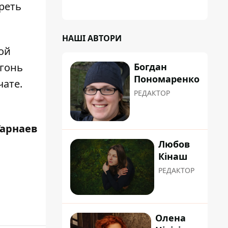
реть
НАШІ АВТОРИ
ой
Богдан
огонь
Пономаренко
чате.
РЕДАКТОР
Гарнаев
Любов
Кінаш
РЕДАКТОР
Олена