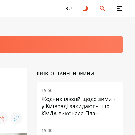
RU
КИЇВ: ОСТАННІ НОВИНИ
19:56
Жодних ілюзій щодо зими -
у Київраді закидають, що
КМДА виконала План
стійкості на 20%
19:30