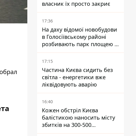
власник їх просто закриє
17:36
На даху відомої новобудови
в Голосіївському районі
розбивають парк площею в
гектар
17:15
Частина Києва сидить без
обрал
світла - енергетики вже
ліквідовують аварію
16:40
ета
Кожен обстріл Києва
балістикою наносить місту
збитків на 300-500
мільйонів - Петро