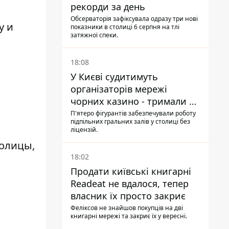
рекорди за день
Обсерваторія зафіксувала одразу три нові
у и
показники в столиці 6 серпня на тлі
затяжної спеки.
18:08
У Києві судитимуть
організаторів мережі
чорних казино - тримали 39
закладів
П'ятеро фігурантів забезпечували роботу
підпільних гральних залів у столиці без
ліцензій.
толицы,
18:02
Продати київські книгарні
Readeat не вдалося, тепер
власник їх просто закриє
Феліксов не знайшов покупців на дві
книгарні мережі та закриє їх у вересні.