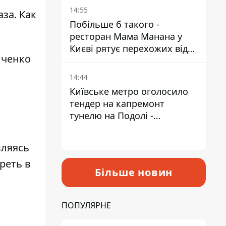
Пантелеєв
14:55
за. Как
Побільше б такого -
ресторан Мама Манана у
Києві рятує перехожих від
спеки
14:44
Київське метро оголосило
тендер на капремонт
тунелю на Подолі -
триватиме майже два роки
вляясь
треть
в
Більше новин
ПОПУЛЯРНЕ