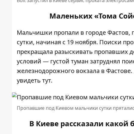
Bolt запустил в Киеве сервис проката электроса
Маленьких «Тома Сой
Мальчишки пропали в городе Фастов, г
сутки, начиная с 19 ноября. Поиски пр
прекращала разыскивать пропавших де
условий — густой туман затруднял поис
железнодорожного вокзала в Фастове.
увидеть
тут
.
Пропавшие под Киевом мальчики сутки пряталис
В Киеве рассказали какой 