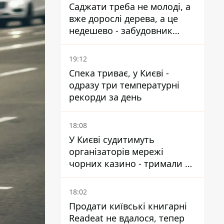
Саджати треба не молоді, а
вже дорослі дерева, а це
недешево - забудовник
Ніконов
19:12
Спека триває, у Києві -
одразу три температурні
рекорди за день
18:08
У Києві судитимуть
організаторів мережі
чорних казино - тримали 39
закладів
18:02
Продати київські книгарні
Readeat не вдалося, тепер