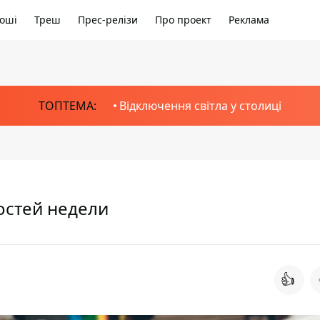
оші
Треш
Прес-релізи
Про проект
Реклама
ТОПТЕМА:
Відключення світла у столиці
остей недели
👍