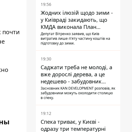
19:56
Жодних ілюзій щодо зими -
у Київраді закидають, що
КМДА виконала План
х почти
стійкості на 20%
Депутат Вітренко заявив, що Київ
витратив лише п'яту частину коштів на
не
підготовку до зими.
19:30
Саджати треба не молоді, а
жно
вже дорослі дерева, а це
недешево - забудовник
Ніконов
Засновник KAN DEVELOPMENT розповів, як
забудовники можуть охолодити столицю
в спеку.
19:12
аны
Спека триває, у Києві -
одразу три температурні