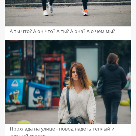
А ты что? А он что? А ты? А она? А о чем мы?
Прохлада на улице - повод надеть теплый и