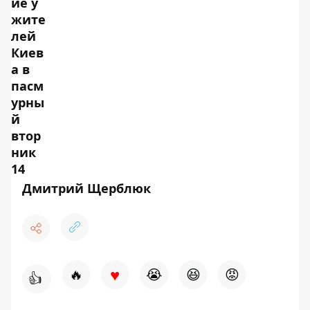
Дмитрий Щерблюк
♥
🔥
😭
😆
😡
👍