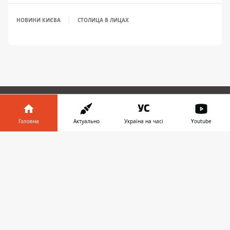
НОВИНИ КИЄВА
СТОЛИЦА В ЛИЦАХ
ЗАПРОПОНУВАТИ НОВИНУ
Головна
Актуально
Україна на часі
Youtube
Інформатор у
Головна
Завантажити
телефоні
👉
Про проєкт
Реклама
Про нас